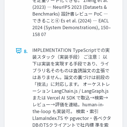
(2023) ― NeurIPS 2023 (Datasets &
Benchmarks) 設計書レビュー PoC ―
できること④ Es et al. (2024) ― EACL
2024 (System Demonstrations), 150–
158 07
IMPLEMENTATION TypeScriptでの実
8.
装スタック（実装手段） ご注意： 以
下は実装を実現する手段であり、ライ
ブラリ名そのものは査読論文の主張で
はありません。論文の裏づけは前段の
「技法」に対応します。 オーケストレ
ーション LangChain.js / LangGraph.js
または Vercel AI SDK で取込→検索→
レビュー→評価を連結。human-in-
the-loop も実装可。 検索・索引
LlamaIndex.TS や pgvector・各ベクタ
DBのTSクライアントで社内標 準を索