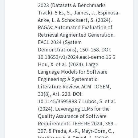
2023 (Datasets & Benchmarks
Track). 5 Es, S., James, J., Espinosa-
Anke, L. & Schockaert, S. (2024).
RAGAs: Automated Evaluation of
Retrieval Augmented Generation.
EACL 2024 (System
Demonstrations), 150–158. DOI:
10.18653/v1/2024.eacl-demo.16 6
Hou, X. et al. (2024). Large
Language Models for Software
Engineering: A Systematic
Literature Review. ACM TOSEM,
33(8), Art. 220. DOI:
10.1145/3695988 7 Lubos, S. et al.
(2024). Leveraging LLMs for the
Quality Assurance of Software
Requirements. IEEE RE 2024, 389 –
397. 8 Preda, A.-R., Mayr-Dorn, C.,
Mashkoor, A. & Egyed, A. (2024).