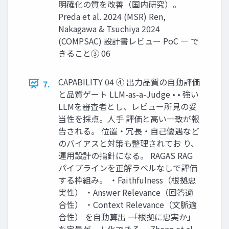
明確化の質を改善（国内研究）。
Preda et al. 2024 (MSR) Ren,
Nakagawa & Tsuchiya 2024
(COMPSAC) 設計書レビュー PoC ― で
きること③ 06
CAPABILITY 04 ④ 出力品質の自動評価
7.
と品質ゲート LLM-as-a-Judge • • 強い
LLMを審査者とし、レビュー所見の妥
当性を採点。人手 評価と高い一致が報
告される。 位置・冗長・自己優遇など
のバイアスと対策も整理されてお り、
運用設計の指針になる。 RAGAS RAG
パイプラインを正解ラベルなしで評価
する枠組み。 ・Faithfulness（根拠忠
実性） ・Answer Relevance（回答適
合性） ・Context Relevance（文脈適
合性） を自動算出 ―― 「根拠に忠実か」
を定量ゲート化できる。 Zheng et al.