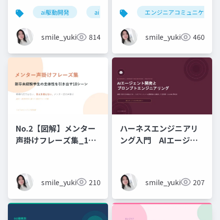
6時間_2026_05_24_
ai駆動開発
ai
エンジニアコミュニケーシ
石黒友季子
smile_yukiko_it
814
smile_yukiko_it
460
No.2【図解】メンター
ハーネスエンジニアリ
声掛けフレーズ集_18
ング入門 AIエージェ
シーン
ント開発×プロンプト_
実務編
smile_yukiko_it
210
smile_yukiko_it
207