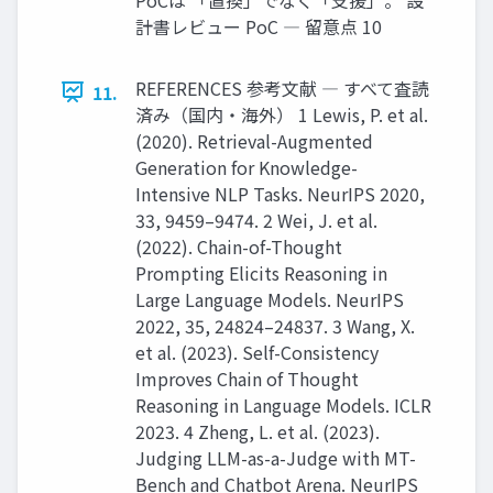
計書レビュー PoC ― 留意点 10
REFERENCES 参考文献 ― すべて査読
11.
済み（国内・海外） 1 Lewis, P. et al.
(2020). Retrieval-Augmented
Generation for Knowledge-
Intensive NLP Tasks. NeurIPS 2020,
33, 9459–9474. 2 Wei, J. et al.
(2022). Chain-of-Thought
Prompting Elicits Reasoning in
Large Language Models. NeurIPS
2022, 35, 24824–24837. 3 Wang, X.
et al. (2023). Self-Consistency
Improves Chain of Thought
Reasoning in Language Models. ICLR
2023. 4 Zheng, L. et al. (2023).
Judging LLM-as-a-Judge with MT-
Bench and Chatbot Arena. NeurIPS