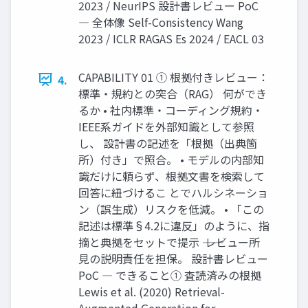
2023 / NeurIPS 設計書レビュー PoC
― 全体像 Self-Consistency Wang
2023 / ICLR RAGAS Es 2024 / EACL 03
CAPABILITY 01 ① 根拠付きレビュー：
4.
標準・規約との突合（RAG） 何ができ
るか • 社内標準・コーディング規約・
IEEE系ガイドを外部知識として参照
し、 設計書の記述を「根拠（出典箇
所）付き」で照合。 • モデルの内部知
識だけに頼らず、根拠文書を検索して
回答に紐づけるこ とでハルシネーショ
ン（誤生成）リスクを低減。 • 「この
記述は標準§4.2に違反」のように、指
摘と典拠をセットで提示 ―― レビュー所
見の説明責任を担保。 設計書レビュー
PoC ― できること① 査読済みの根拠
Lewis et al. (2020) Retrieval-
Augmented Generation for