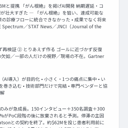
 $62M IBMと提携 「がん根絶」を掲げAI開発 納期遅延・コ
目標が壮大すぎた ― 「がん根絶」を狙い、達成可能な
際の診療フローに統合できなかった • 成果でなく将来
um／STAT News／JNCI（Journal of the
きず再検証 ② とりあえず作る ゴールに近づかず反復
欠如／一部の人だけの視野／現場の不在。Gartner
AI導入）が目的化 • 小さく・1つの痛点に集中 • い
巻き込む • 技術部門だけで完結 • 専門ベンダーと協
図解
約5%のみが急成長。150インタビュー＋350名調査＋300
の約30%がPoC段階の後に放棄されると予測。停滞の主因
Watsonとの契約を終了。約$62Mを投じ患者利用前に