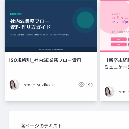
ISO規格別_社内SE業務フロー資料
【新卒未経
ミュニケーション フレーズ
ニアのため
ズ集
smile_yukiko_it
190
smil
各ページのテキスト