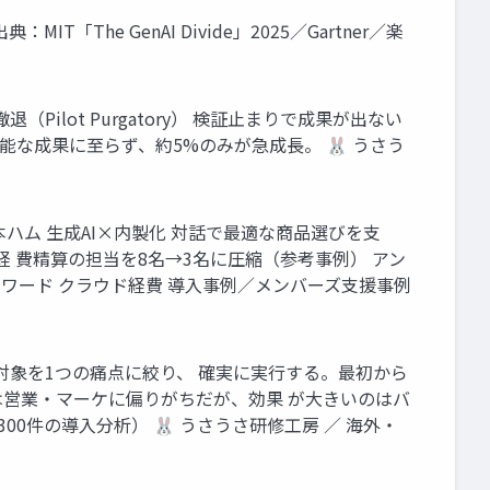
he GenAI Divide」2025／Gartner／楽
（Pilot Purgatory） 検証止まりで成果が出ない
約95%が測定可能な成果に至らず、約5%のみが急成長。 🐰 うさう
 日本ハム 生成AI×内製化 対話で最適な商品選びを支
。経 費精算の担当を8名→3名に圧縮（参考事例） アン
フォワード クラウド経費 導入事例／メンバーズ支援事例
る組織は対象を1つの痛点に絞り、 確実に実行する。最初から
算は営業・マーケに偏りがちだが、効果 が大きいのはバ
＋300件の導入分析） 🐰 うさうさ研修工房 ／ 海外・