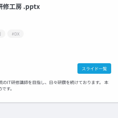
工房 .pptx
例
#DX
スライド一覧
流のIT研修講師を目指し、日々研鑽を続けております。 本
のです。