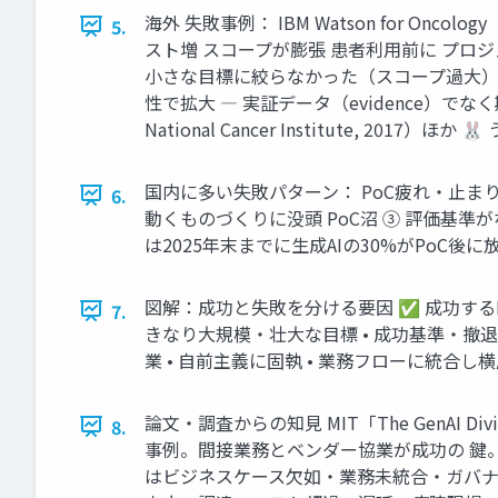
海外 失敗事例： IBM Watson for Onco
5.
スト増 スコープが膨張 患者利用前に プロ
小さな目標に絞らなかった（スコープ過大） 
性で拡大 ― 実証データ（evidence）でなく期待（
National Cancer Institute, 2017
国内に多い失敗パターン： PoC疲れ・止まり
6.
動くものづくりに没頭 PoC沼 ③ 評価基準
は2025年末までに生成AIの30%がPoC後に
図解：成功と失敗を分ける要因 ✅ 成功するPoC
7.
きなり大規模・壮大な目標 • 成功基準・撤退
業 • 自前主義に固執 • 業務フローに統合し
論文・調査からの知見 MIT「The GenAI 
8.
事例。間接業務とベンダー協業が成功の 鍵。 G
はビジネスケース欠如・業務未統合・ガバナン ス