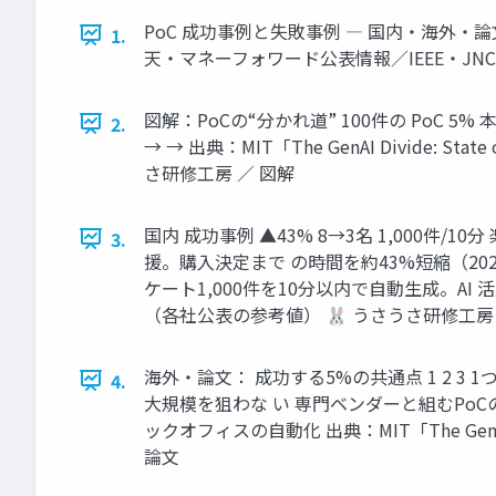
PoC 成功事例と失敗事例 ― 国内・海外・論文に
1.
天・マネーフォワード公表情報／IEEE・JNC
図解：PoCの“分かれ道” 100件の PoC 5
2.
→ → 出典：MIT「The GenAI Divide: 
さ研修工房 ／ 図解
国内 成功事例 ▲43% 8→3名 1,000件
3.
援。購入決定まで の時間を約43%短縮（20
ケート1,000件を10分以内で自動生成。
（各社公表の参考値） 🐰 うさうさ研修工房
海外・論文： 成功する5%の共通点 1 2 3 
4.
大規模を狙わな い 専門ベンダーと組むPo
ックオフィスの自動化 出典：MIT「The Gen
論文