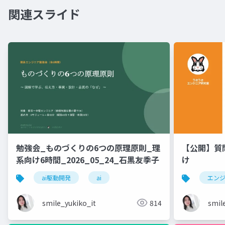
関連スライド
勉強会_ものづくりの6つの原理原則_理
【公開】質
系向け6時間_2026_05_24_石黒友季子
け
ai駆動開発
ai
エン
smile_yukiko_it
814
smil