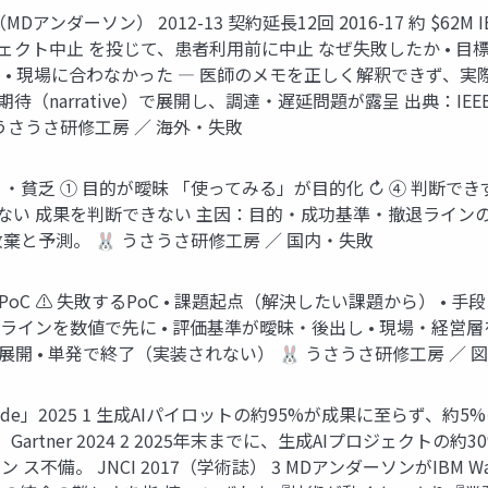
logy（MDアンダーソン） 2012-13 契約延長12回 2016-17 約
ジェクト中止 を投じて、患者利用前に中止 なぜ失敗したか • 
• 現場に合わなかった ― 医師のメモを正しく解釈できず、実
narrative）で展開し、調達・遅延問題が露呈 出典：IEEE Spectr
）ほか 🐰 うさうさ研修工房 ／ 海外・失敗
・貧乏 ① 目的が曖昧 「使ってみる」が目的化 ↻ ④ 判断で
がない 成果を判断できない 主因：目的・成功基準・撤退ラインの
放棄と予測。 🐰 うさうさ研修工房 ／ 国内・失敗
 ⚠ 失敗するPoC • 課題起点（解決したい課題から） • 手段（
ラインを数値で先に • 評価基準が曖昧・後出し • 現場・経営層を
横展開 • 単発で終了（実装されない） 🐰 うさうさ研修工房 ／ 
Divide」2025 1 生成AIパイロットの約95%が成果に至らず、
artner 2024 2 2025年末までに、生成AIプロジェクト
不備。 JNCI 2017（学術誌） 3 MDアンダーソンがIBM 