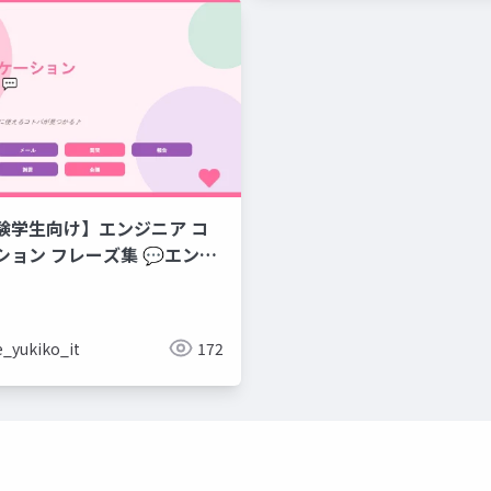
験学生向け】エンジニア コ
集 💬エンジ
のコミュニケーションフレー
e_yukiko_it
172