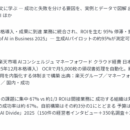
学ぶ ― 成功と失敗を分ける要因を、実例とデータで図解 出典：MIT「T
I ほか
% 本格導入・成果に到達 業務に統合され、ROIを生む 95% 停滞・撤退
State of AI in Business 2025」― 生成AIパイロットの
/10分 楽天市場 AIコンシェルジュ マネーフォワード クラウド経費
25年12月本格導入） OCRで月5,000枚の領収書処理を自動化
AI 活用を内製化する体制まで構築 出典：楽天グループ／マネー
 ／ 国内・成功
1つの課題に集中 67% vs 約1/3 ROIは間接業務に 成功す
Cの成功率は約 67%。自前構築はその約3分の1にとどまる 予
AI Divide」2025（150件の経営者インタビュー＋350名調査