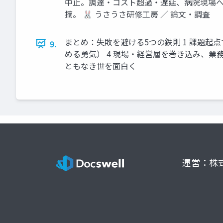
中止。調達・コスト超過・遅延、病院現場へ
摘。 🐰 うさうさ研修工房 ／ 論文・調査
まとめ：失敗を避ける5つの鉄則 1 課題起点
9.
める勇気） 4 現場・経営層を巻き込み、業務フ
ともなき世を面白く
運営：株