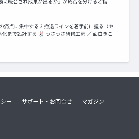
業務に統合され成果が出るか』が成否を分けると指
つの痛点に集中する 3 撤退ラインを着手前に握る（や
番化まで設計する 🐰 うさうさ研修工房 ／ 面白きこ
リシー
サポート・お問合せ
マガジン