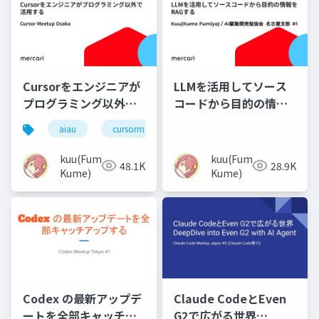
Cursorをエンジニアが
LLMを活用してソース
プログラミング以外で
コードから目的の情報
活用する
をRAGする
aiau
cursormeetup
kuu(Fumiya
kuu(Fumiya
48.1K
28.9K
Kume)
Kume)
Codex の最新アップデ
Claude CodeとEven
ートを全部キャッチア
G2で広がる世界