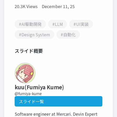
20.3K Views
December 11, 25
#AI駆動開発
#LLM
#UI実装
#Design System
#自動化
スライド概要
kuu(Fumiya Kume)
@fumiya-kume
スライド一覧
Software engineer at Mercari. Devin Expert