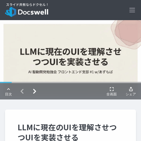
Ope
LLMに現在のUIを理解させつ
つUIを実装させる