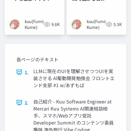
ップする
DeepDive into Even
G2 with AI Agent
kuu(Fumiya
kuu(Fumiya
9.8K
5.3K
Kume)
Kume)
各ページのテキスト
LLMに現在のUIを理解させつつUIを実
1.
装させる AI駆動開発勉強会 フロントエ
ンド支部 #1 w/あずもば
自己紹介 - Kuu Software Engineer at
2.
Mercari Kuu Systems AI関連相談相
手、スマホ/Webアプリ受託
Developer Summit のコンテンツ委員
趣味 海外旅行 Vibe Coding