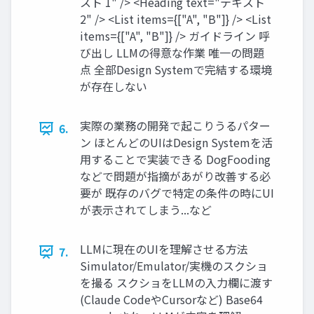
スト 1" /> <Heading text="テキスト
2" /> <List items={["A", "B"]} /> <List
items={["A", "B"]} /> ガイドライン 呼
び出し LLMの得意な作業 唯一の問題
点 全部Design Systemで完結する環境
が存在しない
実際の業務の開発で起こりうるパター
6.
ン ほとんどのUIはDesign Systemを活
用することで実装できる DogFooding
などで問題が指摘があがり改善する必
要が 既存のバグで特定の条件の時にUI
が表示されてしまう...など
LLMに現在のUIを理解させる方法
7.
Simulator/Emulator/実機のスクショ
を撮る スクショをLLMの入力欄に渡す
(Claude CodeやCursorなど) Base64