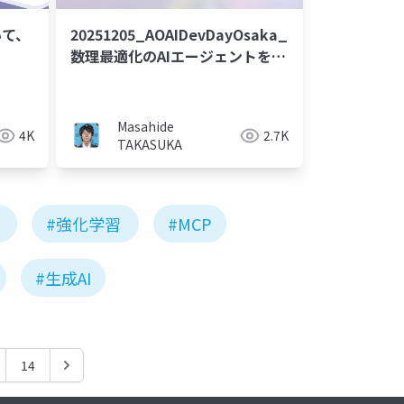
いて、
20251205_AOAIDevDayOsaka_
数理最適化のAIエージェントを作
ってみた話ー数理最適化とLLMの
役割の理解と共存戦略ー
Masahide
4K
2.7K
TAKASUKA
#強化学習
#MCP
#生成AI
14