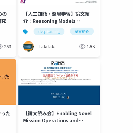
めの
【人工知能・深層学習】論文紹
研究
介：Reasoning Models
Generate Societies of
deeplearning
論文紹介
深層学習
Thought
253
Taki lab.
1.5K
滑った
【論文読み会】Enabling Novel
Mission Operations and
Interactions with ROSA: The