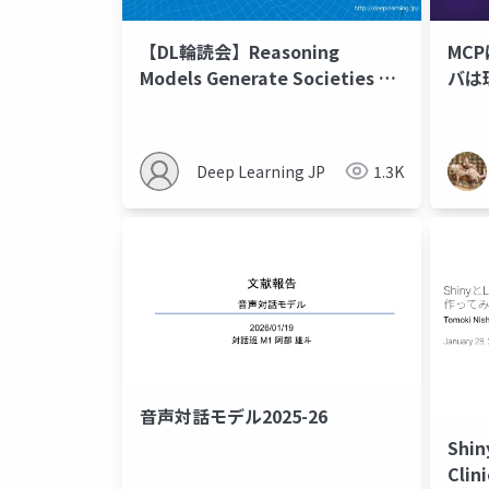
【DL輪読会】Reasoning
MC
Models Generate Societies of
バは
Thought
は...
Deep Learning JP
1.3K
音声対話モデル2025-26
Shi
Cli