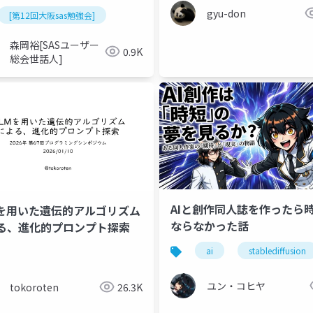
を作ってみた
gyu-don
[第12回大阪sas勉強会]
森岡裕[SASユーザー
0.9K
総会世話人]
AIと創作同人誌を作ったら
Mを用いた遺伝的アルゴリズム
ならなかった話
る、進化的プロンプト探索
ai
stablediffusion
ユン・コヒヤ
tokoroten
26.3K