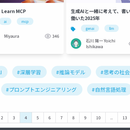
s Learn MCP
生成AIと一緒に考えて、書
働いた2025年
ai
mcp
genai
llm
Miyaura
346
石川 陽一 Yoichi
Ishikawa
I
#深層学習
#推論モデル
#思考の社会
#プロンプトエンジニアリング
#自然言語処理
2
3
4
5
6
7
8
9
10
...
13