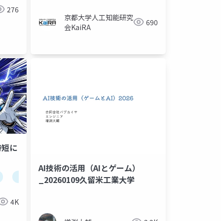
Robot Operating System
276
Agent
京都大学人工知能研究
690
会KaiRA
時短に
AI技術の活用（AIとゲーム）
notebooklm
llm
_20260109久留米工業大学
4K