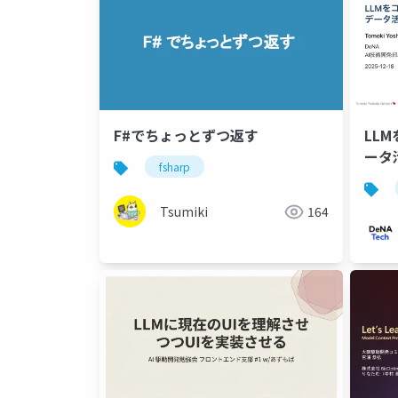
F#でちょっとずつ返す
LL
ータ
fsharp
Tsumiki
164