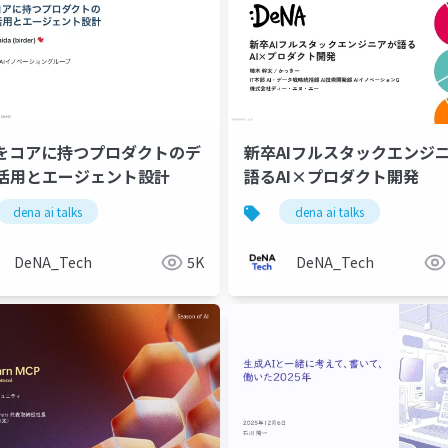
Mをコアに持つプロダクトのデ
新卒AIフルスタックエンジ
活用とエージェント設計
語るAI×プロダクト開発
dena ai talks
dena ai talks
DeNA_Tech
5K
DeNA_Tech