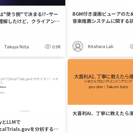
BGM付き漫画ビューアのた
Pは"使う側"で決まる!?~サー
音楽推薦システムに関する
理解したけど、クライアント
??~
Kitahara Lab
Takuya Niita
0.9K
大喜利AI、丁寧に教えたら
nyとLLMで
nicalTrials.govを分析するツ