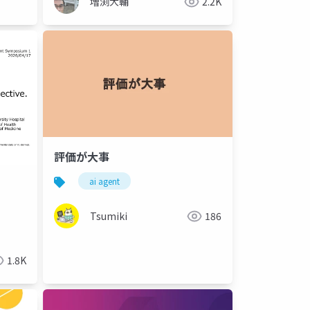
増渕大輔
2.2K
評価が大事
ai agent
Tsumiki
186
1.8K