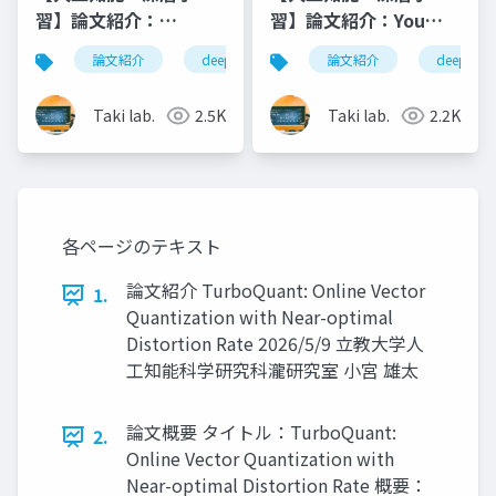
習】論文紹介：
習】論文紹介：You
Towards Modular
Only Need Less
論文紹介
deeplearning
論文紹介
人工知能
deeplearn
深層学
LLMs by Building and
Attention at Each
Reusing a Library of
Stage in Vision
Taki lab.
2.5K
Taki lab.
2.2K
LoRAs
Transformers
各ページのテキスト
論文紹介 TurboQuant: Online Vector
1.
Quantization with Near-optimal
Distortion Rate 2026/5/9 立教大学人
工知能科学研究科瀧研究室 小宮 雄太
論文概要 タイトル：TurboQuant:
2.
Online Vector Quantization with
Near-optimal Distortion Rate 概要：