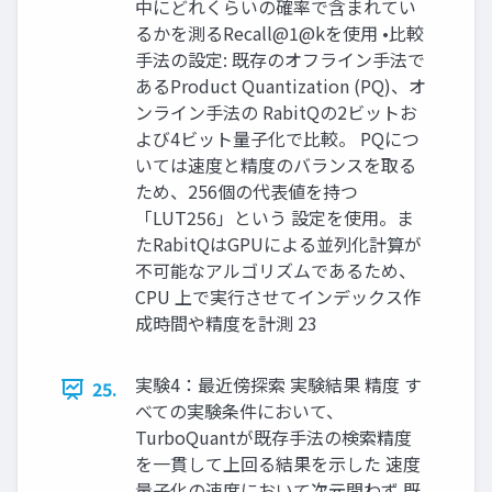
中にどれくらいの確率で含まれてい
るかを測るRecall@1@kを使用 •比較
手法の設定: 既存のオフライン手法で
あるProduct Quantization (PQ)、オ
ンライン手法の RabitQの2ビットお
よび4ビット量子化で比較。 PQにつ
いては速度と精度のバランスを取る
ため、256個の代表値を持つ
「LUT256」という 設定を使用。ま
たRabitQはGPUによる並列化計算が
不可能なアルゴリズムであるため、
CPU 上で実行させてインデックス作
成時間や精度を計測 23
実験4：最近傍探索 実験結果 精度 す
25.
べての実験条件において、
TurboQuantが既存手法の検索精度
を一貫して上回る結果を示した 速度
量子化の速度において次元問わず 既