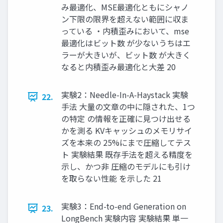
み最適化、MSE最適化ともにシャノ
ン下限の限界を超えない範囲に収ま
っている ・内積歪みにおいて、mse
最適化はビット数 が少ないうちはエ
ラーが大きいが、ビット数 が大きく
なると内積歪み最適化と大差 20
実験2：Needle-In-A-Haystack 実験
22.
手法 大量の文章の中に隠された、1つ
の特定 の情報を正確に見つけ出せる
かを測る KVキャッシュのメモリサイ
ズを本来の 25%にまで圧縮してテス
ト 実験結果 既存手法を超える精度を
示し、かつ非 圧縮のモデルにも引け
を取らない性能 を示した 21
実験3：End-to-end Generation on
23.
LongBench 実験内容 実験結果 単一