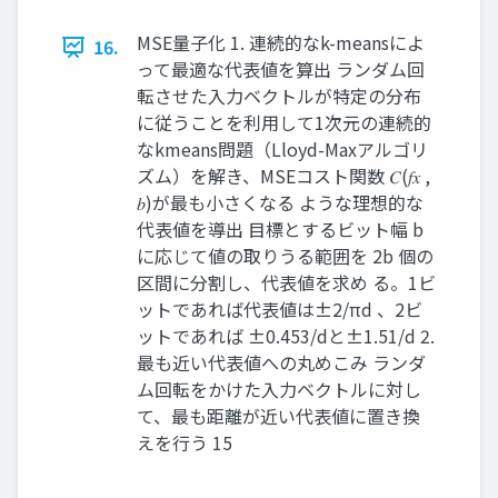
MSE量子化 1. 連続的なk-meansによ
16.
って最適な代表値を算出 ランダム回
転させた入力ベクトルが特定の分布
に従うことを利用して1次元の連続的
なkmeans問題（Lloyd-Maxアルゴリ
ズム）を解き、MSEコスト関数 𝐶(𝑓𝑥 ,
𝑏)が最も小さくなる ような理想的な
代表値を導出 目標とするビット幅 b
に応じて値の取りうる範囲を 2b 個の
区間に分割し、代表値を求め る。1ビ
ットであれば代表値は±2/πd 、2ビ
ットであれば ±0.453/dと±1.51/d 2.
最も近い代表値への丸めこみ ランダ
ム回転をかけた入力ベクトルに対し
て、最も距離が近い代表値に置き換
えを行う 15