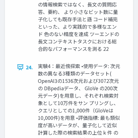
の情報検索ではなく、長文の質問応
答、要約、 より小さなビット数に量
子化しても既存手法と遜 コード補完
といった、より実践的で多様なエン
ド 色のない精度を達成 ツーエンドの
長文コンテキストタスクにおける総
合的なパフォーマンスを測る 22
実験4：最近傍探索 •使用データ: 次元
24.
数の異なる3種類のデータセット(
OpenAI3の1536次元および3072次元
の DBpediaデータ、 GloVe の200次
元データ)を用意し、それぞれ検索対
象として10万件をサン プリングし、
クエリとしての1,000件（GloVeは
10,000件)を用意 •評価指標: 最も類似
度が高いデータが、量子化して近似
計算した際の検索結果の上位 k 件 の