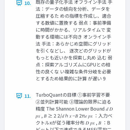
既存の量子化手法 オフライン手法 手
10.
法：データの傾向を分析、データを
圧縮するた めの指標を作成し、適合
する数値に置換する 弱点：事前準備
に時間がかかる、リアルタイムで 変
動する環境には不向き オンライン手
法 手法：あらかじめ空間にグリッド
を引くなどし、 逐次どのグリッドが
もっとも近いかを探索し丸め 込む 弱
点：探索アルゴリズムにGPUとの相
性の良くな い複雑な条件分岐を必要
とするため結果的に計算 が遅い 9
TurboQuantの目標 ①事前学習不要
11.
②並列計算可能 ③理論的限界に迫る
精度 The Shannon Lower Bound 𝑑 𝐷
𝑝𝑥 , 𝐵 ≥ 2 2/𝑑 ℎ 𝑥 −𝐵 2π𝑒 𝑝𝑥 ：入力ベ
クトルxが従う確率分布 𝐷 𝑝𝑥 , 𝐵 ：B
ビット以下で達成できるMSE(平均二