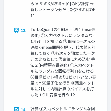
ら[A,B]のK,V取得 + [C]のK,V計算 →
新しいトークン分だけ計算すればOK
11
TurboQuantの仕組み 手法１(mse最
13.
適化) ①入力ベクトルにランダムな回
転行列 Πを掛ける ②事前に一次元の
連続k-mean問題を解き、代表値を計
算しておく ③各次元を独立した一次
元の比較として代表値に丸め込む 手
法２(内積歪み最適化) ①入力ベクト
ルにランダムな回転行列 Πを掛ける
②目標ビット幅より1ビット少ない容
量でMSE量子化を行う ③残差ベクト
ルに対して内積計算のバイアスを打
ち消すQJL変換を行う 12
計算 ①入力ベクトルにランダムな回
14.