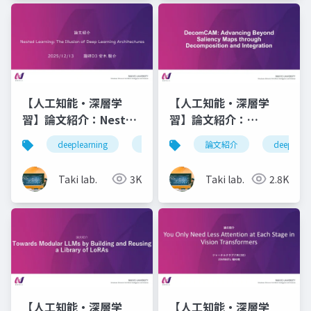
【人工知能・深層学
【人工知能・深層学
習】論文紹介：Nested
習】論文紹介：
Learning: The
DecomCAM:
deeplearning
論文紹介
論文紹介
深層学習
deeplearn
人工知
Illusion of Deep
Advancing Beyond
Learning
Saliency Maps
Taki lab.
3K
Taki lab.
2.8K
Architectures
through
Decomposition and
Integration
【人工知能・深層学
【人工知能・深層学