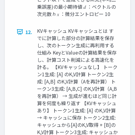
乗誤差)の最小期待値 𝑑 ：ベクトルの
次元数 ℎ 𝑥 ：微分エントロピー 10
KVキャッシュ KVキャッシュとは す
12.
でに計算した部分の計算結果を保存
し、次のトークン生成に再利用する
仕組み KeyとValueの計算結果を保存
し、計算コスト削減による高速化を
計る。 【KVキャッシュなし】 トーク
ン1生成: [A] のK,V計算 トークン2生
成: [A,B] のK,V計算（Aを再計算） ト
ークン3生成: [A,B,C] のK,V計算（A,B
を再計算） → 生成が進むほど同じ計
算を何度も繰り返す 【KVキャッシュ
あり】 トークン1生成: [A] のK,V計算
→ キャッシュに保存 トークン2生成:
キャッシュから[A]のK,V取得 + [B]の
K,V計算 トークン3生成: キャッシュか