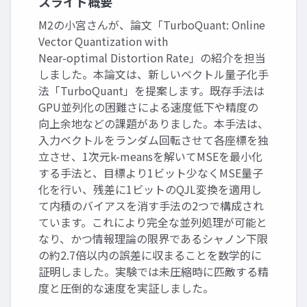
スライド概要
M2の小宮さんが、論文「TurboQuant: Online
Vector Quantization with
Near-optimal Distortion Rate」の紹介を担当
しました。本論文は、新しいベクトル量子化手
法「TurboQuant」を提案します。既存手法は
GPU並列化の困難さによる速度低下や精度の
向上余地などの課題がありました。本手法は、
入力ベクトルをランダム回転させて各座標を独
立させ、1次元k-meansを解いてMSEを最小化
する手法と、目標より1ビット少なくMSE量子
化を行い、残差に1ビットのQJL変換を適用し
て内積のバイアスを消す手法の2つで構成され
ています。これにより完全な並列処理が可能と
なり、かつ情報理論の限界であるシャノン下限
の約2.7倍以内の誤差に収まることを数学的に
証明しました。実験では未圧縮時に匹敵する精
度と圧倒的な速度を実証しました。