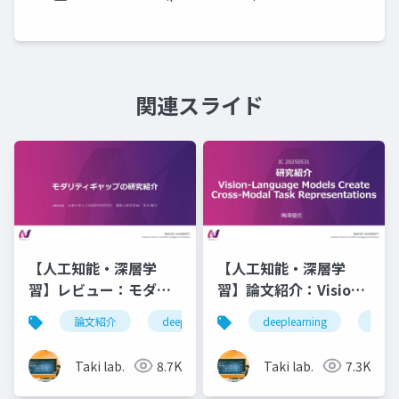
関連スライド
【人工知能・深層学
【人工知能・深層学
習】レビュー：モダリ
習】論文紹介：Vision-
ティギャップの研究紹
Language Models
論文紹介
deeplearning
deeplearning
深層学習
人工知
論文
介
Create Cross-Modal
Task
Taki lab.
8.7K
Taki lab.
7.3K
Representations