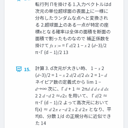
転行列 Πを掛ける 1.入力ベクトルはd
次元の単位超球面の表面上に一様に
分布したランダムな点へと変換され
る 2.超球面上のある一点が特定の座
標xとなる確率は全体の面積を断面の
面積で割ったものなので 補正係数を
掛けて 𝑓𝑥 𝑥 ≔ = Γ 𝑑/2 1 − 𝑥 2 (𝑑−3)/2
π･Γ (d − 1)/2 13
計算 3. d次元が大きい時、 1 − 𝑥 2
15.
(𝑑−3)/2 = 1 − 𝑥 2 𝑑/2 𝑑/2 𝑑𝑥 2 = 1− 𝑑
ネイピア数の定義式から lim 1 −
𝑑→∞ 次に、Γ 𝑑 + 1 ≈ 2π𝑑 𝑑 𝑑 𝑒 𝑑 𝑑𝑥
2 2 𝑑 −𝑑 2 ≈𝑒2𝑥 を用いて、 Γ 𝑑/2 ≈
π･Γ (d − 1)/2 よって高次元において
f(x) ≈ 𝑑 2𝜋 𝑒 −𝑑 2 𝑥 2 𝑑 2𝜋 となり、平
均0、分散 1/d の正規分布に近似でき
た 14