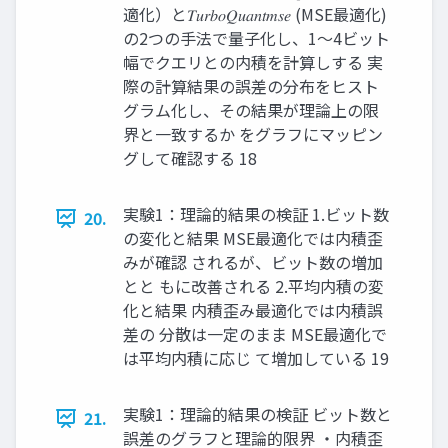
適化）と𝑇𝑢𝑟𝑏𝑜𝑄𝑢𝑎𝑛𝑡𝑚𝑠𝑒 (MSE最適化)
の2つの手法で量子化し、1〜4ビット
幅でクエリとの内積を計算しする 実
際の計算結果の誤差の分布をヒスト
グラム化し、その結果が理論上の限
界と一致するか をグラフにマッピン
グして確認する 18
実験1：理論的結果の検証 1.ビット数
20.
の変化と結果 MSE最適化では内積歪
みが確認 されるが、ビット数の増加
とと もに改善される 2.平均内積の変
化と結果 内積歪み最適化では内積誤
差の 分散は一定のまま MSE最適化で
は平均内積に応じ て増加している 19
実験1：理論的結果の検証 ビット数と
21.
誤差のグラフと理論的限界 ・内積歪