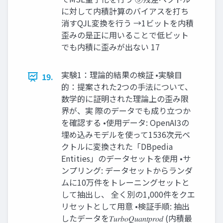
に対して内積計算のバイアスを打ち
消すQJL変換を行う →1ビットを内積
歪みの是正に用いることで低ビット
でも内積に歪みが出ない 17
実験1：理論的結果の検証 •実験目
19.
的：提案された2つの手法について、
数学的に証明された理論上の歪み限
界が、実 際のデータでも成り立つか
を確認する •使用データ: OpenAI3の
埋め込みモデルを使って1536次元ベ
クトルに変換された「DBpedia
Entities」のデータセットを使用 •サ
ンプリング: データセットからランダ
ムに10万件をトレーニングセットと
して抽出し、 全く別の1,000件をクエ
リセットとして用意 •検証手順: 抽出
したデータを𝑇𝑢𝑟𝑏𝑜𝑄𝑢𝑎𝑛𝑡𝑝𝑟𝑜𝑑 (内積最