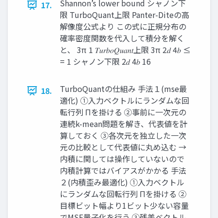
Shannon’s lower bound シャノン下
17.
限 TurboQuant上限 Panter-Diteの高
解像度公式より この式に正規分布の
確率密度関数を代入して積分を解く
と、 3π 1 𝑇𝑢𝑟𝑏𝑜𝑄𝑢𝑎𝑛𝑡上限 3π 2𝑑 4𝑏 ≤
= 1 シャノン下限 2𝑑 4𝑏 16
TurboQuantの仕組み 手法１(mse最
18.
適化) ①入力ベクトルにランダムな回
転行列 Πを掛ける ②事前に一次元の
連続k-mean問題を解き、代表値を計
算しておく ③各次元を独立した一次
元の比較として代表値に丸め込む →
内積に関しては操作していないので
内積計算ではバイアスがかかる 手法
２(内積歪み最適化) ①入力ベクトル
にランダムな回転行列 Πを掛ける ②
目標ビット幅より1ビット少ない容量
でMSE量子化を行う ③残差ベクトル