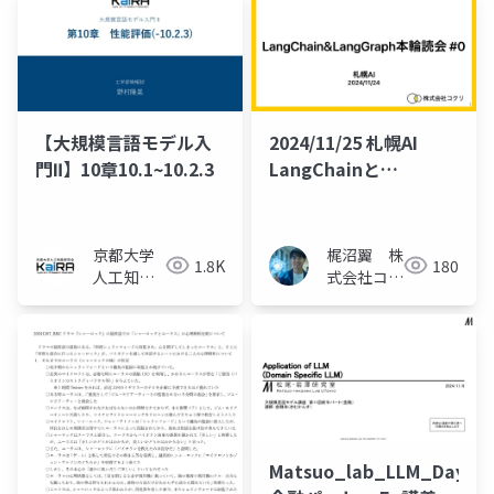
【大規模言語モデル入
2024/11/25 札幌AI
門Ⅱ】10章10.1~10.2.3
LangChainと
LangGraphによる
RAG・AIエージェント
勉強会キックオフ
京都大学
梶沼翼 株
1.8K
180
人工知能
式会社コク
研究会
リ
KaiRA
Matsuo_lab_LLM_Day11