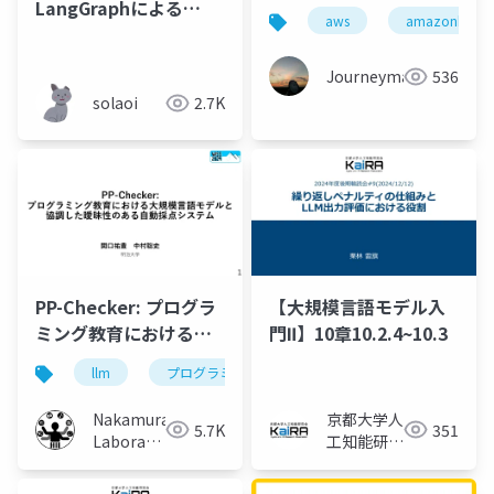
LangGraphによる
aws
amazonbedro
RAG・AIエージェント
［実践］入門 輪読会 第
Journeyman
536
2回
solaoi
2.7K
PP-Checker: プログラ
【大規模言語モデル入
ミング教育における大
門Ⅱ】10章10.2.4~10.3
規模言語モデルと協調
llm
プログラミング
プログラミング支援
した曖昧性のある自動
採点システム
Nakamura
京都大学人
5.7K
351
Laboratory
工知能研究
(Meiji
会KaiRA
University)