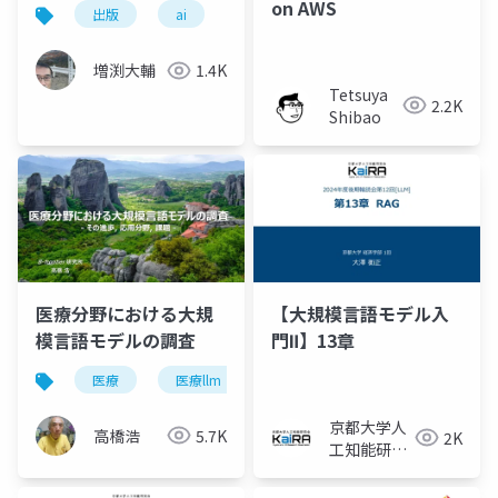
ト処理）
on AWS
出版
ai
増渕大輔
1.4K
Tetsuya
2.2K
Shibao
医療分野における大規
【大規模言語モデル入
模言語モデルの調査
門Ⅱ】13章
医療
医療llm
生成ai
医師免許試験
京都大学人
高橋浩
5.7K
2K
工知能研究
会KaiRA