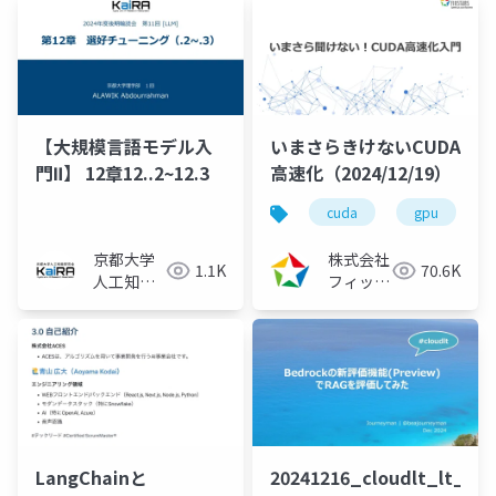
【大規模言語モデル入
いまさらきけないCUDA
門Ⅱ】 12章12..2~12.3
高速化（2024/12/19）
cuda
gpu
京都大学
株式会社
1.1K
70.6K
人工知能
フィック
研究会
スターズ
KaiRA
LangChainと
20241216_cloudlt_lt_be