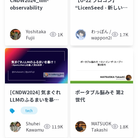
observability
“LicenSeed - 新しいラ
イセンス付与と管理の
カタチ” - 最終審査会 発
表スライド
Yoshitaka
わっぽん /
1K
1.7K
Fujii
wappon28dev
[CNDW2024] 気まぐれ
ポータブル脳みそ 第2
LLMのふるまいを暴
世代
け！ - OpenLLMetryを
tech
通して見る世界 -
Shuhei
MATSUOKA
11.9K
1.8K
Kawamura
Takashi