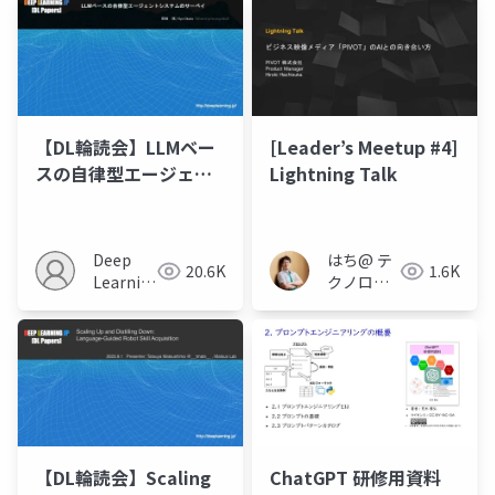
【DL輪読会】LLMベー
[Leader’s Meetup #4]
スの自律型エージェン
Lightning Talk
トシステムのサーベイ
Deep
はち@ テ
20.6K
1.6K
Learning
クノロジ
JP
ーメディ
ア
「Newbee」
【DL輪読会】Scaling
ChatGPT 研修用資料