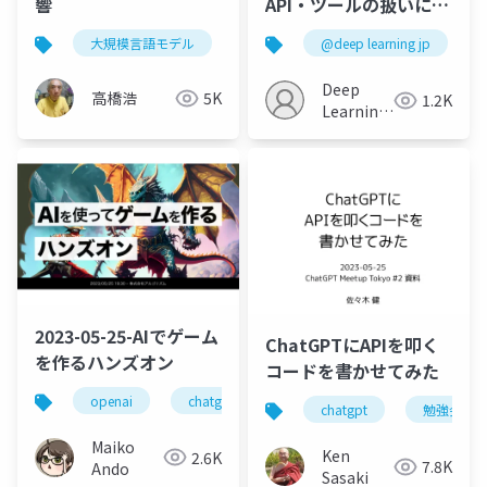
響
API・ツールの扱いに特
化したLLM
大規模言語モデル
chatgpt
@deep learning jp
生成ai
商業化
Deep
高橋浩
5K
1.2K
Learning
JP
2023-05-25-AIでゲーム
ChatGPTにAPIを叩く
を作るハンズオン
コードを書かせてみた
openai
chatgpt
ゲーム
chatgpt
勉強会
Maiko
Ken
2.6K
7.8K
Ando
Sasaki