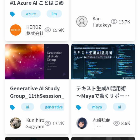
#1 Azure AI ことはじめ
azure
llm
Kan
13.7K
Hatakeyama
HEROZ
15.9K
株式会社
Generative AI Study
テキスト生成AI活用術
Group_11thSesssion_20231114
～Mayaで動くサポート
エージェントを作って
ai
generative ai
machine learning
maya
ai
deep l
p
みよう！～
Kunihiro
赤崎弘幸
17.2K
8.6K
Sugiyama
｜
Hiroyuki
Akasaki