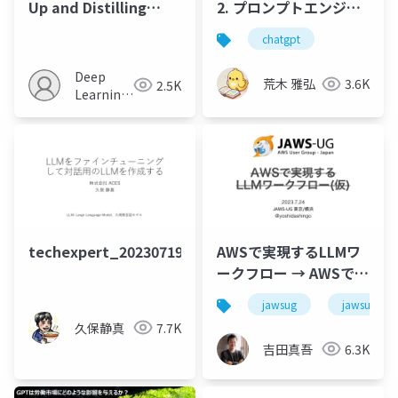
Up and Distilling
2. プロンプトエンジニ
Down: Language-
アリングの概要
chatgpt
Guided Robot Skill
Acquisition
Deep
荒木 雅弘
3.6K
2.5K
Learning
JP
techexpert_20230719
AWSで実現するLLMワ
ークフロー → AWSで
LLMアプリをつくろう
jawsug
jawsug_to
久保静真
7.7K
吉田真吾
6.3K