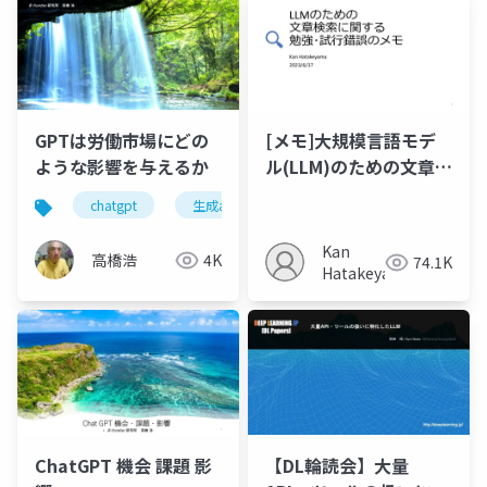
GPTは労働市場にどの
[メモ]大規模言語モデ
ような影響を与えるか
ル(LLM)のための文章検
索に関する勉強･試行錯
chatgpt
生成aiツール
生産性向上
生成a
誤
Kan
高橋浩
4K
74.1K
Hatakeyama
ChatGPT 機会 課題 影
【DL輪読会】大量