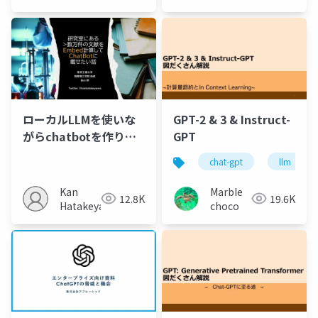
ローカルLLMを使いな
GPT-2 & 3 & Instruct-
がらchatbotを作りた
GPT
い話
chat-gpt
llm
Kan
MarbIe
12.8K
19.6K
Hatakeyama
choco