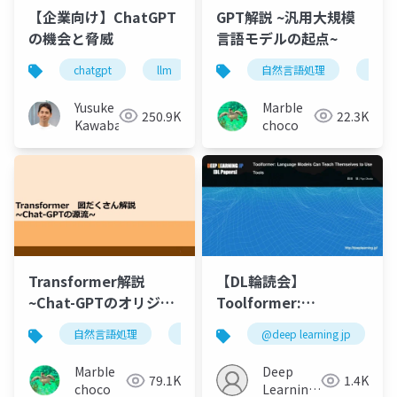
【企業向け】ChatGPT
GPT解説 ~汎用大規模
の機会と脅威
言語モデルの起点~
chatgpt
llm
自然言語処理
chat-
Yusuke
MarbIe
250.9K
22.3K
Kawabata
choco
Transformer解説
【DL輪読会】
~Chat-GPTのオリジン
Toolformer:
を理解する~
Language Models
自然言語処理
chat-gpt
@deep learning jp
transformer
llm
Can Teach
Themselves to Use
MarbIe
Deep
79.1K
1.4K
Tools
choco
Learning