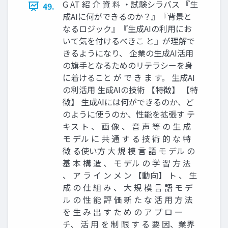
G AT 紹 介 資 料 ・試験シラバス 『生
49.
成AIに何ができるのか？』『背景と
なるロジック』『生成AIの利用にお
いて気を付けるべきこ と』が理解で
きるようになり、 企業の生成AI活用
の旗手となるためのリテラシーを身
に着けること が で き ま す。 生成AI
の利活用 生成AIの技術 【特徴】 【特
徴】 生成AIには何ができるのか、ど
のように使うのか、性能を拡張す テ
キス ト 、 画 像 、 音 声 等 の 生 成
モ デル に 共 通 す る 技 術 的 な 特
徴 る使い方 大 規 模 言 語 モ デル の
基 本 構 造 、 モ デル の 学 習 方 法
、 ア ラ イ ン メ ン 【動向】 ト 、 生
成 の 仕 組 み 、 大 規 模 言 語 モ デ
ル の 性 能 評 価 新 た な 活 用 方 法
を 生 み 出 す た め の ア プ ロ ー
チ、 活 用 を 制 限 す る 要 因、業界