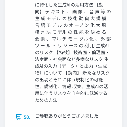
に特化した生成AIの活用方法 【動
向】 テ キス ト 、 画 像 、 音 声 等 の
生 成 モ デル の 技 術 動 向 大 規 模
言 語 モ デ ル の オ ープ ン 化 大 規
模 言 語 モ デル の 性 能 を 決 め る
要 素 、 マル チ モ ー ダル 化 、 外 部
ツ ー ル ・ リ ソ ース の 利 用 生成AI
のリスク 【特徴】 技術面・倫理面・
法令面・社会面など多様なリスク 生
成AIの入力（データ）と出力（生成
物）について 【動向】 新たなリスク
の出現とそれに伴う規制化の可能
性、規制化、情報 収集、生成AIの活
用に伴うリスクを自主的に低減する
ための方法
ご静聴ありがとうございました
50.