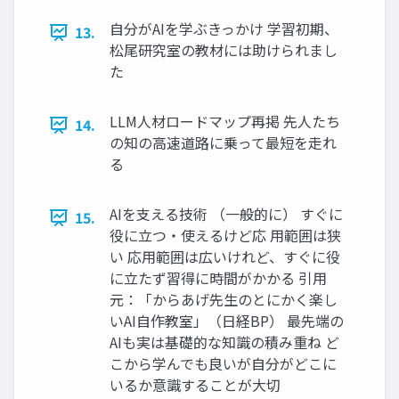
自分がAIを学ぶきっかけ 学習初期、
13.
松尾研究室の教材には助けられまし
た
LLM人材ロードマップ再掲 先人たち
14.
の知の高速道路に乗って最短を走れ
る
AIを支える技術 （一般的に） すぐに
15.
役に立つ・使えるけど応 用範囲は狭
い 応用範囲は広いけれど、すぐに役
に立たず習得に時間がかかる 引用
元：「からあげ先生のとにかく楽し
いAI自作教室」（日経BP） 最先端の
AIも実は基礎的な知識の積み重ね ど
こから学んでも良いが自分がどこに
いるか意識することが大切