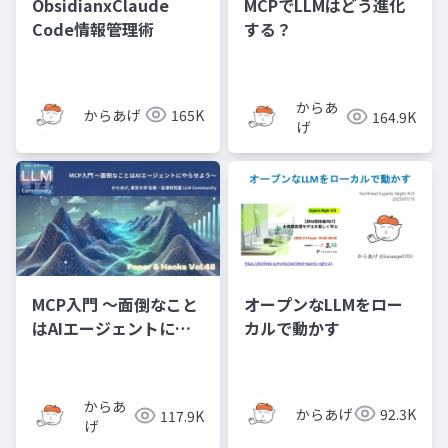
ObsidianxClaude
MCPでLLMはどう進化
Code情報管理術
する？
からあ
からあげ
165K
164.9K
げ
MCP入門 〜面倒なこと
オープンなLLMをロー
はAIエージェントにや
カルで動かす
らせよう〜
からあ
からあげ
92.3K
117.9K
げ