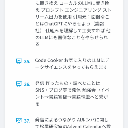
に置き換え ローカルのLLMに置き換
え プロンプト エンジニアリング スト
リーム出力を使用 引用元：面倒なこ
とはChatGPTにやらせよう（講談
社） 仕組みを理解して工夫すれば 他
のLLMにも面倒なことをやらせられ
る
Code Cooker お気に入りのLLMにデ
35.
ータサイエンスをやってもらえます
発信 作ったもの・調べたことは
36.
SNS・ブログ等で発信 勉強会→イベ
ント→書籍寄稿→書籍執筆へと繋が
る
発信によるつながり AIルンバに関し
37.
て松尾研究室のAdvent Calendarへ投