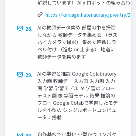
解説しています） AI x ロボットの組み合わせ
https://karaage.hatenadiary.jp/entry/2
AIの教師データ集め 部屋の中を掃除
28.
しながら 教師データを集める （ラズ
パイカメラで撮影） 集めた画像にラ
ベル付け （進む or 止まる） 地道に
教師データを集めます
AIの学習と推論 Google Colabratory
29.
入力画 教師デー 入力画 入力画 入力
画 学習 学習モデル タ 学習のフロー
テスト画 像 学習モデル 結果 推論の
フロー Google Colabで学習したモデ
ルを小型の シングルボードコンピュ
ータに搭載
自作基板で小型化 小型かつコンパク
30.