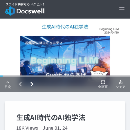
Ope
生成AI時代のAI独学法
18K Views
June 01, 24