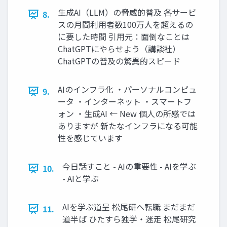
生成AI（LLM）の脅威的普及 各サービ
8.
スの月間利用者数100万人を超えるの
に要した時間 引用元：面倒なことは
ChatGPTにやらせよう（講談社）
ChatGPTの普及の驚異的スピード
AIのインフラ化 ・パーソナルコンピュ
9.
ータ ・インターネット ・スマートフ
ォン ・生成AI ← New 個人の所感では
ありますが 新たなインフラになる可能
性を感じています
今日話すこと - AIの重要性 - AIを学ぶ
10.
- AIと学ぶ
AIを学ぶ道呈 松尾研へ転職 まだまだ
11.
道半ば ひたすら独学・迷走 松尾研究