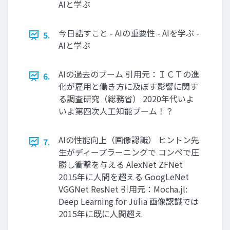
AIと学ぶ
今日話すこと - AIの重要性 - AIを学ぶ -
5.
AIと学ぶ
AIの過去のブーム 引用元：ＩＣＴの進
6.
化が雇用と働き方に及ぼす影響に関す
る調査研究（総務省） 2020年代いよ
いよ第四次人工知能ブーム！？
AIの性能向上（画像認識） ヒントン先
7.
生がディープラーニングで コンペで圧
勝し衝撃を与える AlexNet ZFNet
2015年に人間を超える GoogLeNet
VGGNet ResNet 引用元：Mocha.jl:
Deep Learning for Julia 画像認識では
2015年に既に人間超え