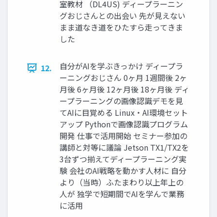
室教材 （DL4US) ディープラーニン
グおじさんとの出会い 先が見えない
まま道なき道をひたすら走ってきま
した
自分がAIを学ぶきっかけ ディープラ
12.
ーニングおじさん 0ヶ月 1週間後 2ヶ
月後 6ヶ月後 12ヶ月後 18ヶ月後 ディ
ープラーニングの画像認識デモを見
てAIに目覚める Linux・AI環境セット
アップ Pythonで画像認識プログラム
開発 仕事で活用開始 セミナー参加の
講師と対等に議論 Jetson TX1/TX2を
3台ずつ揃えてディープラーニング実
験 会社のAI戦略を動かす人材に 自分
より（当時）ふたまわり以上年上の
人が 独学で短期間でAIを学んで業務
に活用