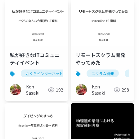
私が好きなITコミュニ
リモートスクラム開発
ティイベント
やってみた
さくらインターネット
janog
スクラム開発
ssmjp
ssmj
cross
Ken
Ken
192
298
Sasaki
Sasaki