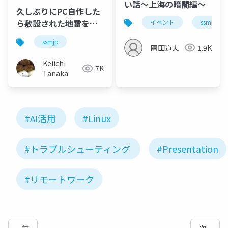
い話～上海の暗闇編～
久しぶりにPC自作した
ら敷設された地雷を全
イベント
ssmjp
部踏み抜いた話
ssmjp
園田道夫
1.9K
Keiichi
7K
Tanaka
#AI活用
#Linux
#トラブルシューティング
#Presentation
#リモートワーク