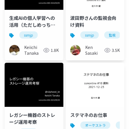
生成AIの個人学習への
波田野さんの監視会向
活用（ただしめっちゃ
け資料
ゆるい）
ssmjp
ssmjp
監視
Keiichi
Ken
1.8K
3.5K
Tanaka
Sasaki
レガシー機器のストレ
ステマネのお仕事
ージ運用考察
オーケストラ
ssmj