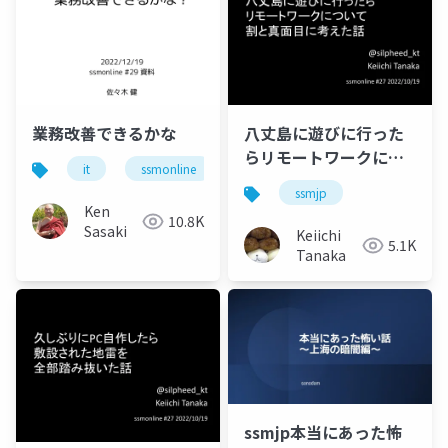
業務改善できるかな
八丈島に遊びに行った
らリモートワークにつ
it
ssmonline
ssmjp
業務改善
いて割と真面目に考え
ssmjp
た話
Ken
10.8K
Sasaki
Keiichi
5.1K
Tanaka
ssmjp本当にあった怖