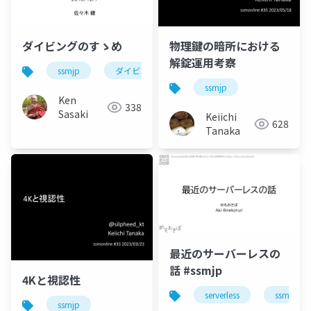
ダイビングのすゝめ
物理鍵の暗所における
解錠運用考察
ssmjp
ダイビング
lt
ssmjp
Ken
338
Sasaki
Keiichi
628
Tanaka
最近のサーバーレスの
話 #ssmjp
4Kと視認性
serverless
ssmjp
ssmjp