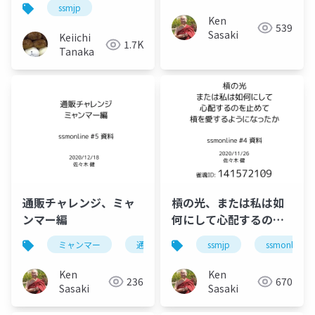
ssmjp
Ken
539
Sasaki
Keiichi
1.7K
Tanaka
通販チャレンジ、ミャ
槓の光、または私は如
ンマー編
何にして心配するのを
止めて槓を愛するよう
ミャンマー
通販
ssmjp
ssmjp
ssmonline
ssmonline
になったか
Ken
Ken
236
670
Sasaki
Sasaki