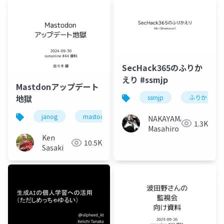
SecHack365のふりか
えり #ssmjp
Mastdonアップデート
地獄
ssmjp
ふりかえり
janog
mastodon
chatgpt
janogdon
NAKAYAMA
1.3K
Masahiro
Ken
10.5K
Sasaki