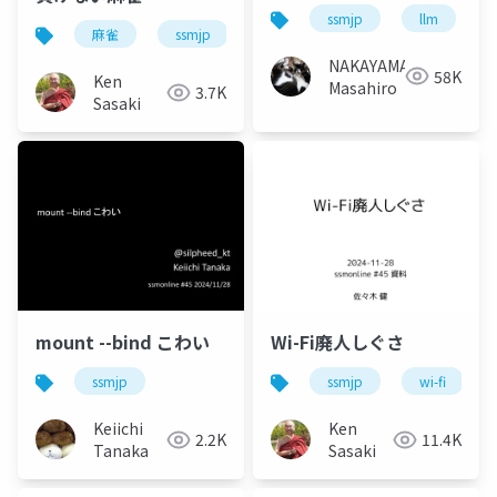
ssmjp
llm
麻雀
ssmjp
勉強会
NAKAYAMA
58K
Ken
Masahiro
3.7K
Sasaki
mount --bind こわい
Wi-Fi廃人しぐさ
ssmjp
ssmjp
wi-fi
Keiichi
Ken
2.2K
11.4K
Tanaka
Sasaki