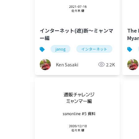
インターネット(遮)断〜ミャンマ
The 
ー編
Mya
janog
インターネット
internet
Ken Sasaki
2.2K