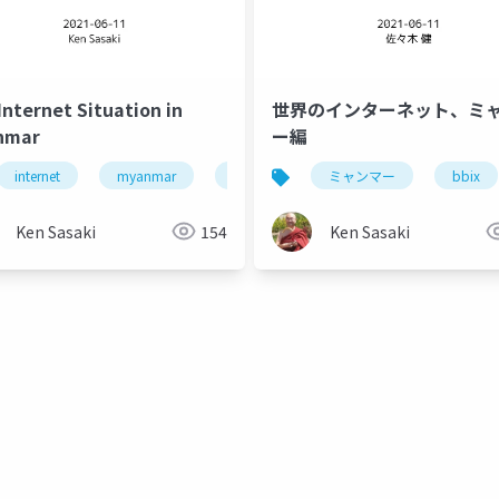
Internet Situation in
世界のインターネット、ミ
nmar
ー編
internet
ミャンマー
myanmar
クーデター
coup
ミャンマー
bbix
Ken Sasaki
154
Ken Sasaki