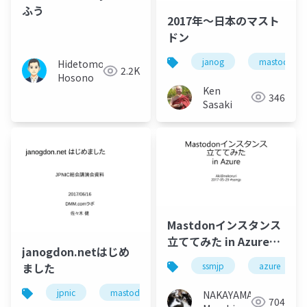
ふう
2017年〜日本のマスト
ドン
janog
mastodon
Hidetomo
2.2K
Hosono
Ken
346
Sasaki
Mastdonインスタンス
立ててみた in Azure
janogdon.netはじめ
#ssmjp
ました
ssmjp
azure
jpnic
mastodon
janog
NAKAYAMA
704