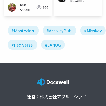
Masahiro
Ken
199
Sasaki
#Mastodon
#ActivityPub
#Misskey
#Fediverse
#JANOG
運営：株式会社アプルーシッド