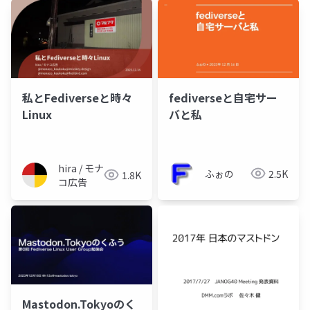
私とFediverseと時々
fediverseと自宅サー
Linux
バと私
hira / モナ
ふぉの
2.5K
1.8K
コ広告
Mastodon.Tokyoのく