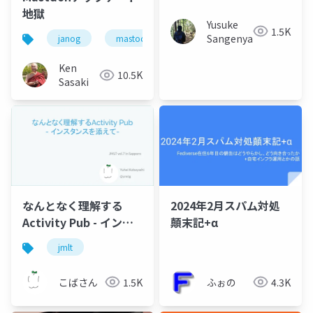
地獄
Yusuke
1.5K
Sangenya
janog
mastodon
chatgpt
janogdon
Ken
10.5K
Sasaki
なんとなく理解する
2024年2月スパム対処
Activity Pub - インス
顛末記+α
タンスを添えて-
jmlt
こばさん
1.5K
ふぉの
4.3K