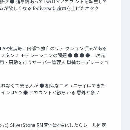
多少 ● 諸事情あってTwitterアカウ ントを転生して
ムが欲しくなる fediverseに産声を上げたオタク
 ● AP実装毎に内部で独自のリア クション手法がある
タンス モデレーションの問題 ● ● ● ● 二次元
な運用・扇動を行うサー バー管理人 単純なモデレーショ
耐えられなくて去る人が ● 相似なコミュニティはできた
ラインは5つ ● アカウントが散らかる 意外と多い
Lは煩かった) SilverStone RM筐体は4柱化したらレール固定