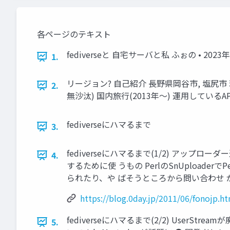
各ページのテキスト
fediverseと 自宅サーバと私 ふぉの • 2023年 
1.
リージョン? 自己紹介 長野県岡谷市, 塩尻市 茨城
2.
無沙汰) 国内旅行(2013年〜) 運用しているAP対応実装 
fediverseにハマるまで
3.
fediverseにハマるまで(1/2) アップローダー運
4.
するために使 うもの PerlのSnUploade
られたり、や ばそうところから問い合わせ 
https://blog.0day.jp/2011/06/fonojp.h
fediverseにハマるまで(2/2) UserStreamが
5.