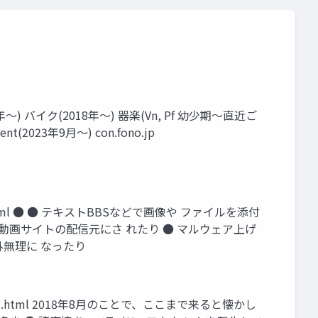
 バイク(2018年〜) 器楽(Vn, Pf 幼少期〜直近ご
(2023年9月〜) con.fono.jp
nojp.html ● ● テキストBBSなどで画像や ファイルを添付
● 悪い動画サイトの配信元にさ れたり ● マルウェア上げ
外無理に なったり
ws/1138187.html 2018年8月のことで、ここまで来ると懐かし