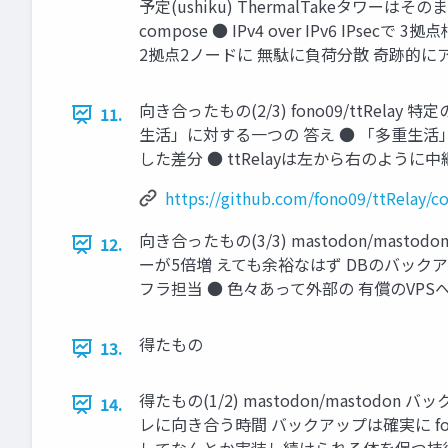
予定(ushiku) ThermalTakeタワーはその
compose ● IPv4 over IPv6 IPs
2拠点2ノードに 無駄に負荷分散 奇跡的
向き合ったもの(2/3) fono09/ttRela
11.
生活」に対する一つの 答え ● 「多重生活」
した差分 ● ttRelayは左から右のように中継される 
https://github.com/fono09/ttRelay
向き合ったもの(3/3) mastodon/ma
12.
ーが5倍増 えても余裕なはず DBのバックア
フラ担当 ● 色々あって外部の 有償のVPS
得たもの
13.
得たもの(1/2) mastodon/mast
14.
レに向き合う時間 バックアップは確実に fon