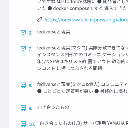
いですね Mastodonが話題に ● 開発者と
いた ● docker-composeですぐ 導
https://forest.watch.impress.co.jp/do
fediverseと現実
6.
fediverseと現実(マクロ) 実際分散で
7.
インスタンス内部でのコミュニ ケーションが
年少NSFWはキリスト教 圏でアウト 政治的
ンコスト に押しつぶされる問題
fediverseと現実(ミクロ&個人) コミ
8.
● ことごとく定着率が悪い ● 最終的に慣れ
向き合ったもの
9.
向き合ったもの(1/3) サーバ運用 YAMAHA RTX1
10.