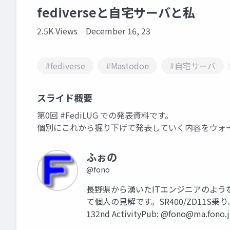
fediverseと自宅サーバと私
2.5K Views
December 16, 23
#fediverse
#Mastodon
#自宅サーバ
スライド概要
第0回 #FediLUG での発表資料です。
個別にこれから掘り下げて発表していく内容をウォ
ふぉの
@fono
長野県から湧いたITエンジニアのよ
て個人の見解です。SR400/ZD11S乗り。科甲'1
132nd ActivityPub: @
fono@ma.fono.