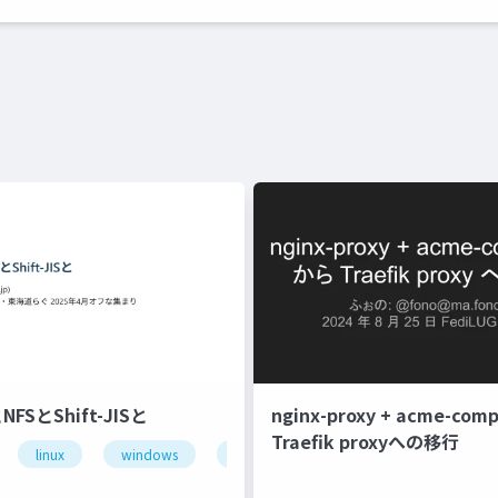
NFSとShift-JISと
nginx-proxy + acme-com
Traefik proxyへの移行
linux
windows
文字コード