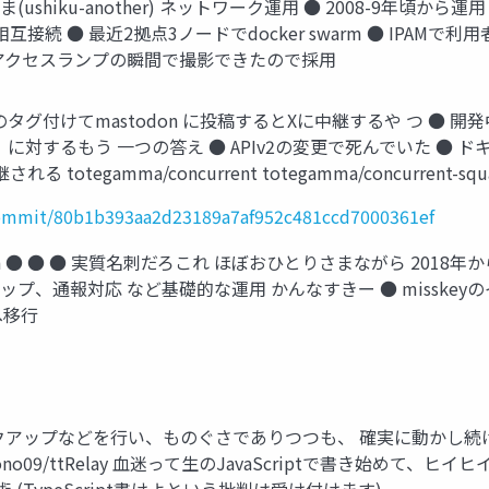
まま(ushiku-another) ネットワーク運用 ● 2008-9年頃から
ecで 3拠点相互接続 ● 最近2拠点3ノードでdocker swarm ● IP
にアクセスランプの瞬間で撮影できたので採用
y 特定のタグ付けてmastodon に投稿するとXに中継するや つ ● 開発
に対するもう 一つの答え ● APIv2の変更で死んでいた ● ド
totegamma/concurrent totegamma/concurrent-s
/commit/80b1b393aa2d23189a7af952c481ccd7000361ef
stodon ● ● ● 実質名刺だろこれ ほぼおひとりさまながら 2
ップ、通報対応 など基礎的な運用 かんなすきー ● misske
へ移行
odon バックアップなどを行い、ものぐさでありつつも、 確実に動
o09/ttRelay 血迷って生のJavaScriptで書き始めて