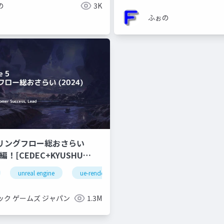
の
3K
ふぉの
ダリングフロー総おさらい
unreal engine
ue-rendering
ック ゲームズ ジャパン
1.3M