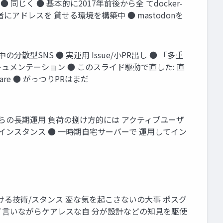
運用 ● 同じく ● 基本的に2017年前後から全 てdocker-
AMで利用者にアドレスを 貸せる環境を構築中 ● mastodonを
中の分散型SNS ● 実運用 Issue/小PR出し ● 「多重
キュメンテーション ● このスライド駆動で直した: 直
quare ● がっつりPRはまだ
018年からの長期運用 負荷の捌け方的には アクティブユーザ
yのインスタンス ● 一時期自宅サーバーで 運用してイン
かし続ける技術/スタンス 変な気を起こさないの大事 ポスグ
、ヒイヒイ言いながらケアレスな自 分が設計などの知見を駆使