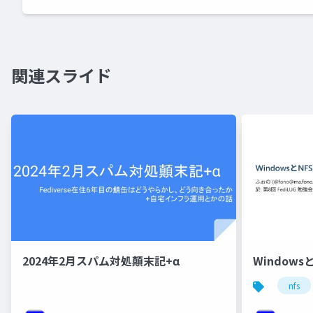
関連スライド
2024年2月スパム対処顛末記+α
Windowsと
nfs