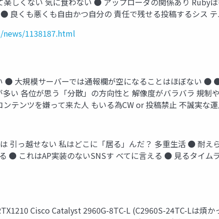
して楽しくない 気に食わない ● アップローダの関係あり Rubyは
入できた ● 良くも悪くも自由かつ自分の 責任で残せる投稿するシス テ
cs/news/1138187.html
きてない ● 大規模サーバーでは通報欄が空になることはほぼない ●
多い 各位が思う「分散」の方向性と 解像度がバラバラ 規制やス
コンテンツを嫌って来た人 もいる為CW or 投稿禁止 不誠実
ュニティは 引っ越せない 私はどこに「居る」んだ？ 多重生活 ● 
る ● これはAP実装のないSNSす べてに言える ● 見るタイム
210 Cisco Catalyst 2960G-8TC-L (C2960S-24TC-