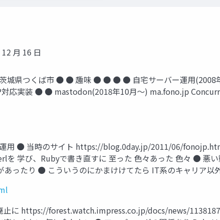
12 月 16 日
県つくば市 ● ● 趣味 ● ● ● ● 自宅サーバー運用(2008年〜)
● ● mastodon(2018年10月〜) ma.fono.jp Concurrent
用 ● 当時のサイト https://blog.0day.jp/2011/06/fo
rでPerlを 学び、Rubyで書き直すに 至った 色々あった 色々 
があったり ● こういうのにかまけけてたら IT系のキャリア以
tml
廃止に https://forest.watch.impress.co.jp/docs/ne