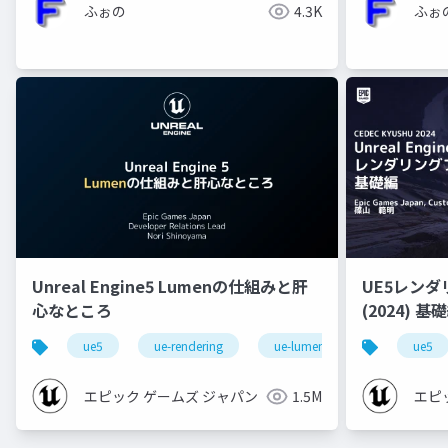
ふぉの
4.3K
ふぉ
Unreal Engine5 Lumenの仕組みと肝
UE5レン
心なところ
(2024) 基礎編！[CEDEC+KYUSHU
2024]
ue5
ue-rendering
ue-lumen
ue5
エピック ゲームズ ジャパン
1.5M
エピ