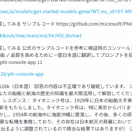
indows/ai/models/get-started-models-genai?WT.mc_id=DT-M
ンプルコード https://github.com/microsoft/PhiCookB
ookBook/tree/main/md/04.HOL/dotnet
リを作成してみる 公式のサンプルコードを参考に検証用のコンソ
AG 機能 ✓ 品質を高めるために一度日本語に翻訳してプロンプ
phi-console-app 11
28/phi-console-app
ini 128k（日本語） 回答の内容は不正確であり破綻していま
なたの船舶と航海の歴史の知識を最大限活用して解説してくださ
。 レスポンス： タイタニック号は、1929年に日本の船舶大
革新をもたらしました。タイタニック号は、特に東京からパリま
かし、1954年の航海中に海底沖縄に墜落し、その後、多くの
転機を象徴しており、その存在は日本航天の発展において不可欠な存在
るように調整されているので順当な結果ではありますが） システムプロンプト