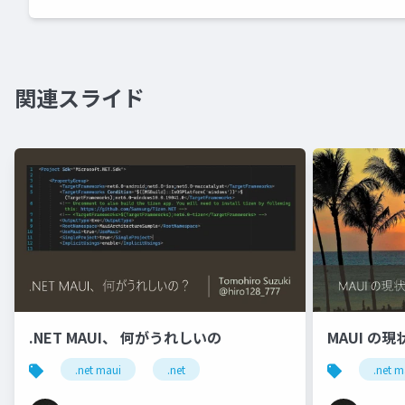
関連スライド
.NET MAUI、 何がうれしいの
MAUI の
.net maui
.net
.net m