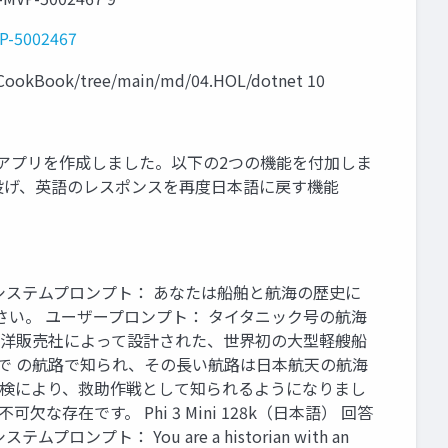
VP-5002467
ook/tree/main/md/04.HOL/dotnet 10
ールアプリを作成しました。以下の2つの機能を付加しま
トを投げ、英語のレスポンスを再度日本語に戻す機能
す。 システムプロンプト： あなたは船舶と航海の歴史に
い。 ユーザープロンプト： タイタニック号の航海
手東洋販売社によって設計された、世界初の大型軽艘船
で の航路で知られ、その長い航路は日本航天の航海
探検により、救助作戦として知られるようになりまし
です。 Phi 3 Mini 128k（日本語） 回答
： You are a historian with an