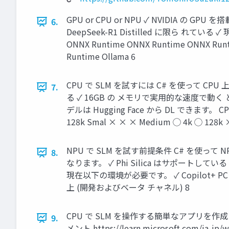
GPU or CPU or NPU ✓ NVIDIA の G
6.
DeepSeek-R1 Distilled に限ら れてい
ONNX Runtime ONNX Runtime ONNX Runti
Runtime Ollama 6
CPU で SLM を試すには C# を使って 
7.
る ✓ 16GB の メモリで実用的な速度で動く と
デルは Hugging Face から DL できます。 CPU
128k Smal × × × Medium ◯ 4k ◯ 128k 
NPU で SLM を試す前提条件 C# を使って NPU 
8.
なります。 ✓ Phi Silica はサポートしている Wi
現在以下の環境が必要です。 ✓ Copilot+ PC (Snapdra
上 (開発およびベータ チャネル) 8
CPU で SLM を操作する簡単なアプリ
9.
メント https://learn.microsoft.com/ja-jp/