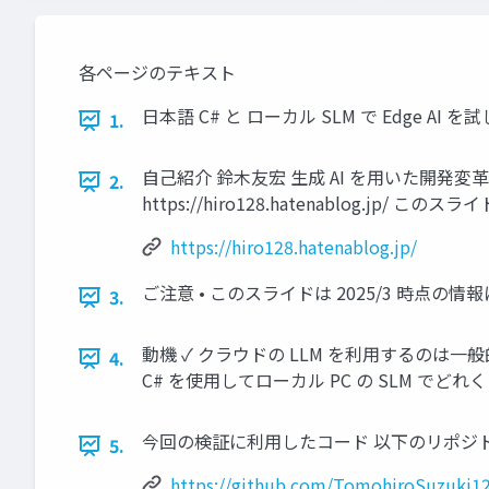
各ページのテキスト
日本語 C# と ローカル SLM で Edge AI を試して
1.
自己紹介 鈴木友宏 生成 AI を用いた開発変革のコン
2.
https://hiro128.hatenablog.jp/ このスラ
https://hiro128.hatenablog.jp/
ご注意 • このスライドは 2025/3 時点の情
3.
動機 ✓ クラウドの LLM を利用するのは一
4.
C# を使用してローカル PC の SLM で
今回の検証に利用したコード 以下のリポジトリを参照下さい。
5.
https://github.com/TomohiroSuzuki12