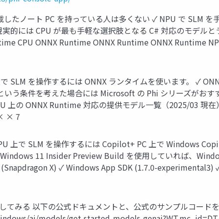
PU を搭載したノート PC を持っている人は多くない ✓ NPU で SLM を手軽
る ✓ 現実的には CPU が最も手軽な選択肢となる C# 対応のモデルとライブラ
me CPU ONNX Runtime ONNX Runtime ONNX Runtime NPU P
CPU 上で SLM を操作するには ONNX ランタイムを使います。 
いう条件を考えた場合には Microsoft の Phi シリーズがおすすめ
 上の ONNX Runtime 対応の提供モデル一覧（2025/03 現在） Phi 3 P
× × 7
上で SLM を操作するには Copilot+ PC 上で Windows Copilo
ndows 11 Insider Preview Build を使用していれば、Win
gon X) ✓ Windows App SDK (1.7.0-experimental3) ✓ Wi
を作成してみる 以下の公式ドキュメントと、公式のサンプルコー
windows/ai/models/get-started-models-genai?WT.mc_id=DT