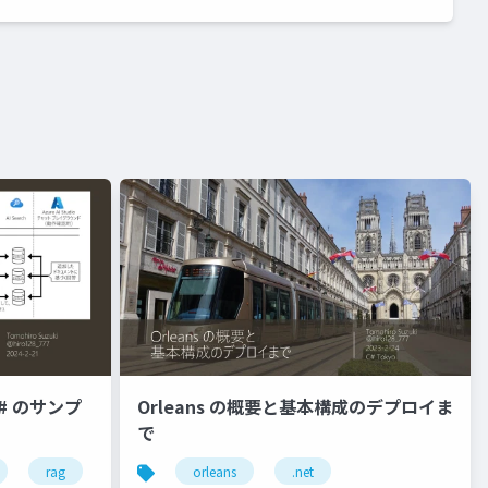
 C# のサンプ
Orleans の概要と基本構成のデプロイま
で
rag
orleans
.net