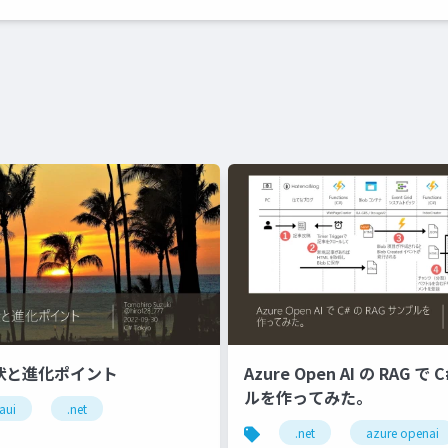
現状と進化ポイント
Azure Open AI の RAG で
ルを作ってみた。
aui
.net
.net
azure openai