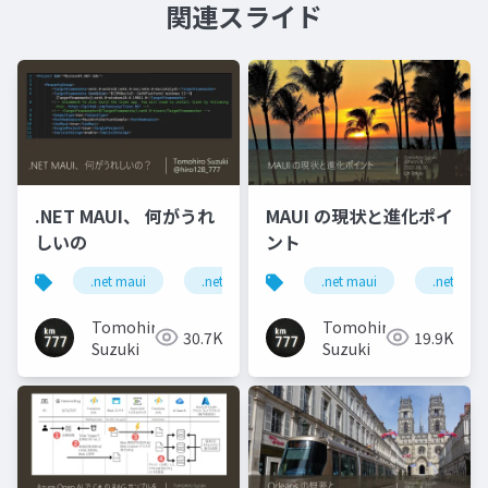
関連スライド
.NET MAUI、 何がうれ
MAUI の現状と進化ポイ
しいの
ント
.net maui
.net
.net maui
.net
Tomohiro
Tomohiro
30.7K
19.9K
Suzuki
Suzuki