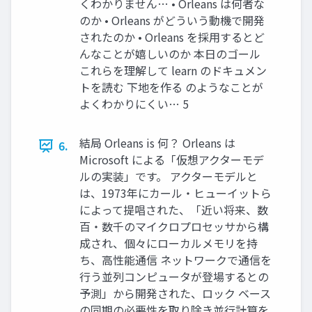
くわかりません… • Orleans は何者な
のか • Orleans がどういう動機で開発
されたのか • Orleans を採用するとど
んなことが嬉しいのか 本日のゴール
これらを理解して learn のドキュメン
トを読む 下地を作る のようなことが
よくわかりにくい… 5
結局 Orleans is 何？ Orleans は
6.
Microsoft による「仮想アクターモデ
ルの実装」です。 アクターモデルと
は、1973年にカール・ヒューイットら
によって提唱された、「近い将来、数
百・数千のマイクロプロセッサから構
成され、個々にローカルメモリを持
ち、高性能通信 ネットワークで通信を
行う並列コンピュータが登場するとの
予測」から開発された、ロック ベース
の同期の必要性を取り除き並行計算を