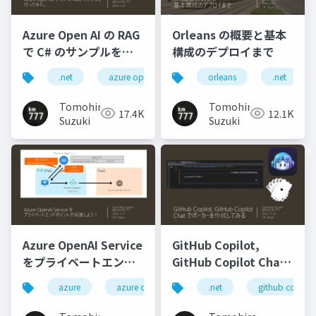
Azure Open AI の RAG
Orleans の概要と基本
で C# のサンプルを作
構成のデプロイまで
ってみた。
.net
azure openai
rag
orleans
.net
Tomohiro
Tomohiro
17.4K
12.1K
Suzuki
Suzuki
Azure OpenAI Service
GitHub Copilot,
をプライベートエンド
GitHub Copilot Chat
ポイントで保護しよ
でポーカーを作成して
azure
azure openai
.net
github copilot
う！
みる