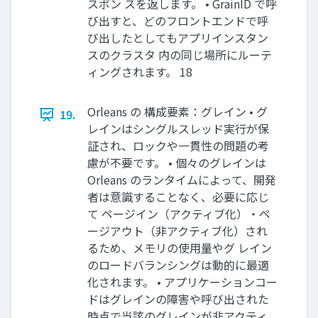
スポン スを返します。 • GrainID で呼
び出すと、どのフロントエンドで呼
び出したとしてもアプリインスタン
スのクラスタ 内の同じ場所にルーテ
ィングされます。 18
Orleans の 構成要素：グレイン • グ
19.
レインはシングルスレッド実行が保
証され、ロックや一貫性の問題の考
慮が不要です。 • 個々のグレインは
Orleans のランタイムによって、開発
者は意識することなく、必要に応じ
て ページイン（アクティブ化）・ペ
ージアウト（非アクティブ化）され
るため、メモリの使用量やグ レイン
のロードバランシングは動的に最適
化されます。 • アプリケーションコー
ドはグレインの障害や呼び出された
時点で当該のグレインが非アクティ