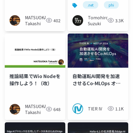
.net
phi
ed
MATSUOKA
Tomohiro
402
3.3K
Takashi
Suzuki
推論結果でWio Nodeを
自動運転AI開発を加速
操作しよう！（改）
させるCo-MLOps オー
プニング＆クロージン
グ
MATSUOKA
TIER IV
1.1K
648
Takashi