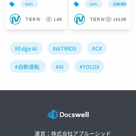
ープニング&クロージン
tieriv
tieriv
自動運転
グ
TIER IV
1.6K
TIER IV
143.9K
#Edge AI
#AITRIOS
#C#
#自動運転
#AI
#YOLOX
運営：株式会社アプルーシッド