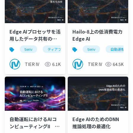
Edge AIプロセッサを活
Hailo-8上の低消費電力
用したデータ共有のた
Edge AI
めのEdge匿名化技術
tieriv
ティアフォー
edge
tieriv
edgeai
自動運転
TIER IV
6.1K
TIER IV
64.5K
自動運転におけるAIコ
Edge AIのためのDNN
ンピューティングⅡ オ
推論処理の最適化