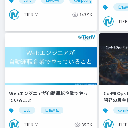
tieriv
自動運転
computing
tierivmeetup
自動
TIER IV
143.9K
TIER
Webエンジニアが自動運転企業でやっ
Co-MLOp
ていること
開発の民主
web
自動運転
co-ml
TIER IV
35.2K
TIER