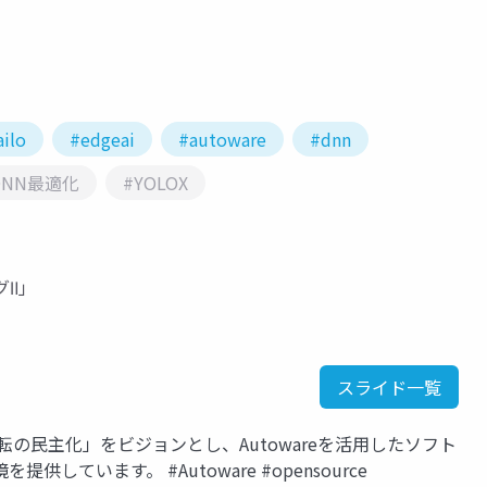
ailo
#edgeai
#autoware
#dnn
DNN最適化
#YOLOX
グⅡ」
スライド一覧
運転の民主化」をビジョンとし、Autowareを活用したソフト
ています。 #Autoware #opensource