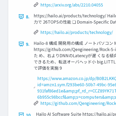
https://arxiv.org/abs/2210.04055
https://hailo.ai/products/tech
8.
力で 26TOPSの性能 ❏ Domain-Speci
https://hailo.ai/products/technology/
Hailo-8 構成 開発用の構成 ノートパソコン M.2 T
9.
https://github.com/Qengineering/Rock-5
た め、右よりDNNのLatencyが遅 くなる傾向がある A
できるため、転送オーバヘッド小 big.LITTLEの構
で評価を実施 9
https://www.amazon.co.jp/dp/B0B2LK
id=amzn1.sym.f293be60-50b7-49bc-95e
931faf86ed1e&amp;pf_rd_r=CCZ89YK71
6b955c98bccf&amp;s=computers&amp;
https://github.com/Qengineering/Roc
Hailo AI Software Suite https://hailo.
10.