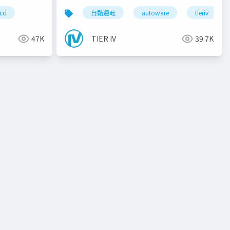
icd
llvm
自動運転
autoware
tieriv
47K
TIER IV
39.7K