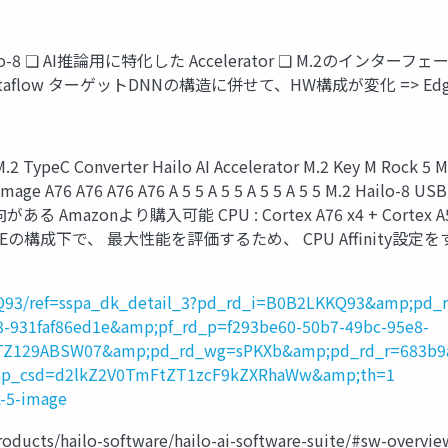
nology/ Hailo-8 ❏ AI推論用に特化した Accelerator ❏ M
fic Dataflow ターゲットDNNの構造に併せて、HW構成が変化 =
ypeC Converter Hailo AI Accelerator M.2 Key
-image A76 A76 A76 A76 A 5 5 A 5 5 A 5 5 A 5 5 M.2 Hai
mazonより購入可能 CPU : Cortex A76 x4 + Cortex A55 (
成下で、 最大性能を評価するため、 CPU Affinity設定をする tas
KQ93/ref=sspa_dk_detail_3?pd_rd_i=B0B2LKKQ93&amp;pd_
8-931faf86ed1e&amp;pf_rd_p=f293be60-50b7-49bc-95e8-
TZ129ABSW07&amp;pd_rd_wg=sPKXb&amp;pd_rd_r=683b9a2
sp_csd=d2lkZ2V0TmFtZT1zcF9kZXRhaWw&amp;th=1
k-5-image
ai/products/hailo-software/hailo-ai-software-suite/#sw-o