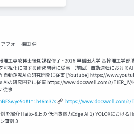
ティアフォー 梅田 弾
究科情報理工専攻博士後期課程修了 ~2016 早稲田大学 基幹理工
タ可視化に関する研究開発に従事 （前回）自動運転におけるAIコンピ
Iの研究開発に従事 [Youtube] https://www.youtube.co
ge AIの研究開発に従事 https://www.docswell.com/s/TIER_IV
に従事
lehBFSwye5o#t=1h46m37s
https://www.docswell.com/s/
を紹介 Hailo-8上の 低消費電力Edge AI 1) YOLOXにおけるHai
ン事例 3