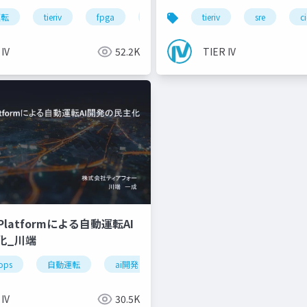
運転
tieriv
fpga
rtl
autoware
tieriv
sre
riscv
c
 IV
52.2K
TIER IV
s Platformによる自動運転AI
化_川端
ops
自動運転
ai開発
 IV
30.5K