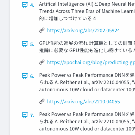
Artiﬁcal Intelligence (AI)とDeep Neura
4.
Trends Across Three Eras of Machine
的に増加しつづけている 4
https://arxiv.org/abs/2202.05924
GPU性能の進展の流れ 計算機としての側面 Predicting
5.
推論に必要な GPU性能も進化し続けている AIの進
https://epochai.org/blog/predicting-
Peak Power vs Peak Perfor
6.
られる A. Reither et al., arXiv:2210.0405
autonomous 10W cloud or datacenter 100
https://arxiv.org/abs/2210.04055
Peak Power vs Peak Perfor
7.
られる A. Reither et al., arXiv:2210.0405
autonomous 10W cloud or dat