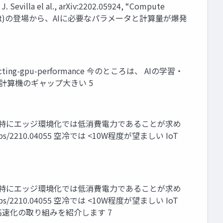
illa el al., arXiv:2202.05924, “Compute
Learning (AlexNet)の登場から、AIに必要なパラメータと計算量が爆発
dicting-gpu-performance 今のところは、 AIの学習・
学習と計算機のギャップ大きい 5
される => 特にエッジ環境化では低消費電力であることが求め
rxiv.org/abs/2210.04055 空冷では <10W程度が望ましい IoT
される => 特にエッジ環境化では低消費電力であることが求め
rxiv.org/abs/2210.04055 空冷では <10W程度が望ましい IoT
最適化・高速化の取り組みを紹介します 7