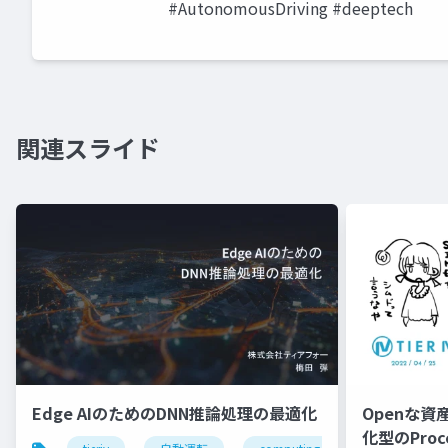
#AutonomousDriving #deeptech
関連スライド
Edge AIのためのDNN推論処理の最適化
Openな資
化型のProc