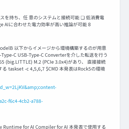
.2のインターフェースを持ち、任 意のシステムと接続可能 ❏ 低消費電
> Edge AIに合わせた電力効率が高い推論が可能 8
 M Rock 5 ModelB 以下からイメージから環境構築するのが用意
lo-8 USB-Type-C USB-Type-C Converterを介した転送を行う
big.LITTLE) M.2 (PCIe 3.0x4)があり、 直接接続
kset -c 4,5,6,7 $CMD 本発表はRock5の環境
rd_w=2LjKV&amp;content-
c-f6c4-4cb2-a788-
verview Runtime for AI Compiler for AI 本発表で使用する