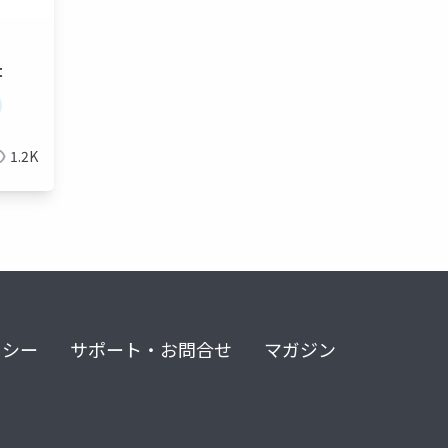
t
テム
時刻同期
pdu
ハイブリッドシミュレーション
1.2K
リシー
サポート・お問合せ
マガジン