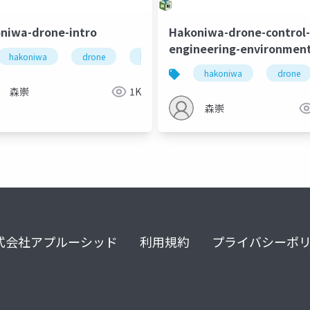
niwa-drone-intro
Hakoniwa-drone-control-
engineering-environmen
hakoniwa
drone
hakoniwalab
hakoniwa
drone
akoniwalab
robot
ロボットシミュレーション
分散シス
森崇
1K
森崇
式会社アプルーシッド
利用規約
プライバシーポ