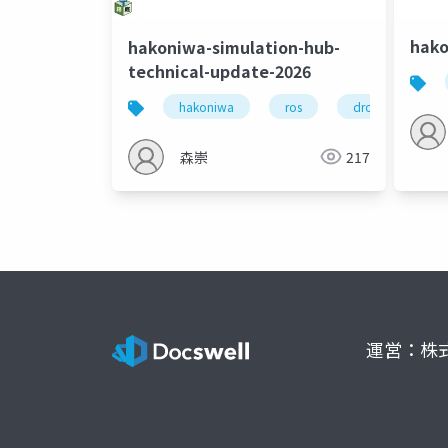
hako
hakoniwa-simulation-hub-
technical-update-2026
hakoniwa
ros
drone
h
森崇
217
運営：株