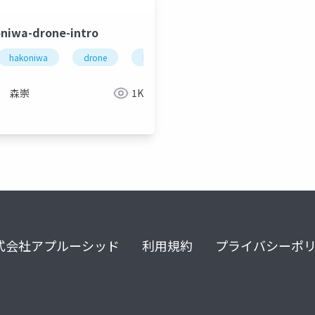
niwa-drone-intro
hakoniwa
drone
hakoniwalab
akoniwalab
robot
ロボットシミュレーション
分散シス
森崇
1K
式会社アプルーシッド
利用規約
プライバシーポ