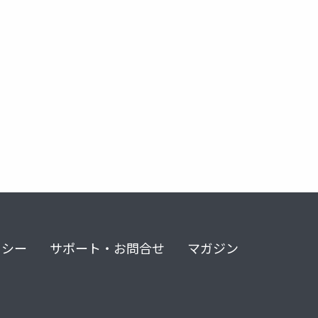
テム
時刻同期
pdu
ハイブリッドシミュレーション
リシー
サポート・お問合せ
マガジン