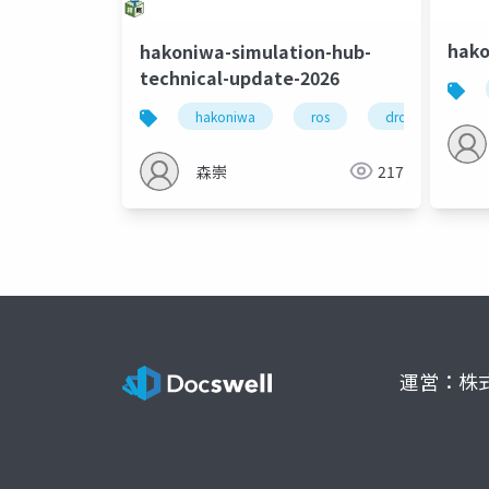
hako
hakoniwa-simulation-hub-
technical-update-2026
hakoniwa
ros
drone
h
森崇
217
運営：株