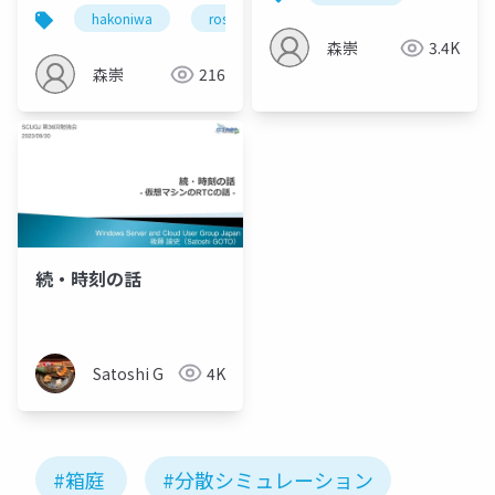
technical-update-
hakoniwa
ros
drone
hakoniwalab
2026
森崇
3.4K
森崇
216
続・時刻の話
Satoshi G
4K
#箱庭
#分散シミュレーション