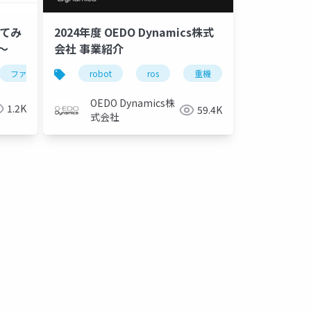
してみ
2024年度 OEDO Dynamics株式
～
会社 事業紹介
ファイバリオン
robot
ros
重機
遠隔操作
テム
時刻同期
pdu
ハイブリッドシミュレーション
OEDO Dynamics株
1.2K
59.4K
式会社