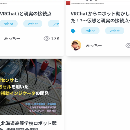
(VRChat)と現実の接続点
VRChatからロボット動か
た！?～仮想と現実の接続点
robot
vrchat
ファイバリオン
robot
vrchat
akoniwalab
robot
ロボットシミュレーション
分散シス
みっちー
1.3K
みっちー
6_北海道高等学校ロボット競