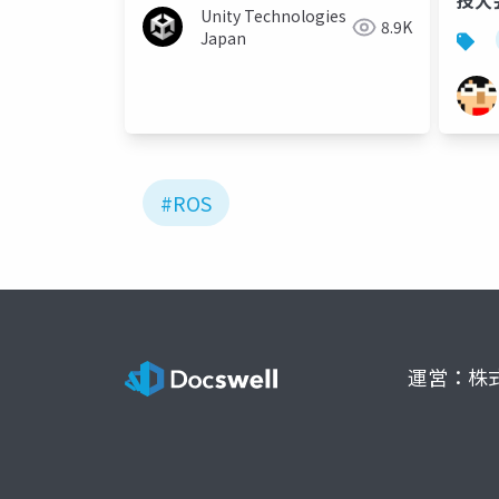
技大
Unity Technologies
8.9K
Japan
#ROS
運営：株