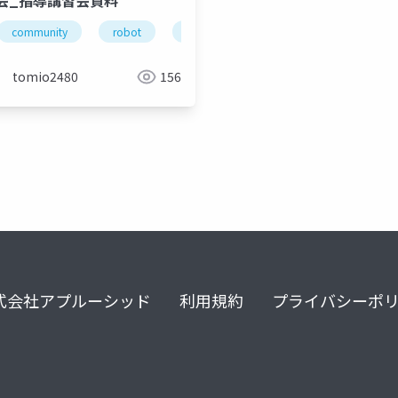
会_指導講習会資料
community
robot
electronics
arduino
北海
tomio2480
156
式会社アプルーシッド
利用規約
プライバシーポ