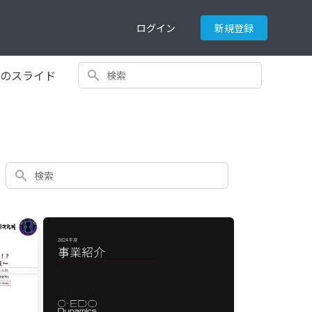
ログイン
新規登録
検索
てのスライド
検索