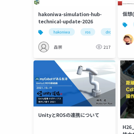
仮想
hakoniwa-simulation-hub-
technical-update-2026
hakoniwa
ros
drone
h
森崇
217
UnityとROSの連携について
H2