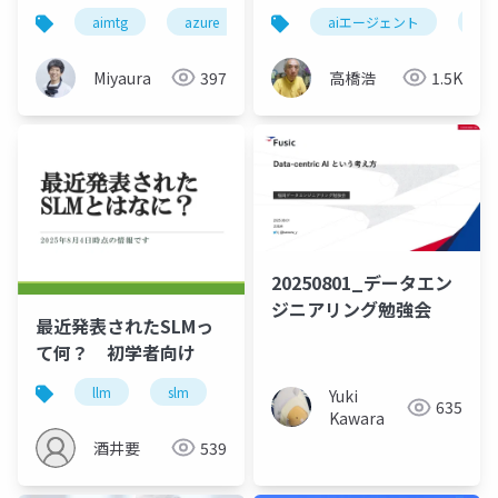
ト
aimtg
azure
azure_ai_foundry
aiエージェント
ai
マ
Miyaura
397
高橋浩
1.5K
20250801_データエン
ジニアリング勉強会
最近発表されたSLMっ
て何？ 初学者向け
llm
slm
ai
生成ai
Yuki
635
Kawara
酒井要
539