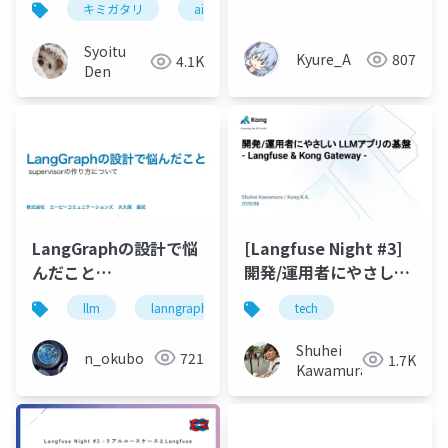
キミガタリ
ai
Syoitu
Kyure_A
807
4.1K
Den
LangGraphの設計で悩
[Langfuse Night #3]
んだこと
開発/運用者にやさしい
_2025_08_23_JMLT
LLMアプリの基盤 -
llm
lanngraph
langchain
tech
architecutre
Langfuse & Kong
Gateway -
Shuhei
n_okubo
721
1.7K
Kawamura