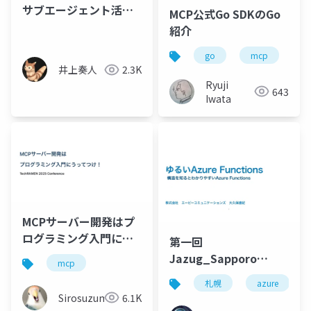
サブエージェント活用
MCP公式Go SDKのGo
術
紹介
go
mcp
井上奏人
2.3K
Ryuji
643
Iwata
MCPサーバー開発はプ
ログラミング入門にう
第一回
ってつけ！
Jazug_Sapporo
mcp
TechRAMEN 2025 発表
rebootイベント「ゆる
札幌
azure
資料
いAzure Functions」
Sirosuzume
6.1K