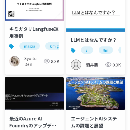
キミガタリLangfuse運
用事例
LLMとはなんですか？
mastra
kimigatari
langfuse
キミガタリ
ai
llm
生成
Syoitu
8.3K
Den
酒井要
0.9K
最近のAzure AI
エージェントAIシステ
Foundryのアップデー
ムの課題と展望