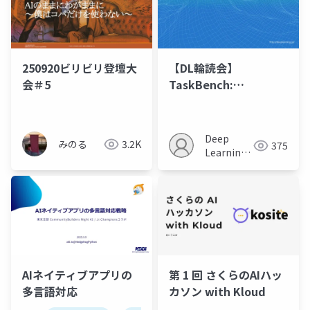
250920ビリビリ登壇大
【DL輪読会】
会＃5
TaskBench:
Benchmarking Large
Language Models for
Task Automation
Deep
みのる
3.2K
375
Learning
JP
AIネイティブアプリの
第 1 回 さくらのAIハッ
多言語対応
カソン with Kloud