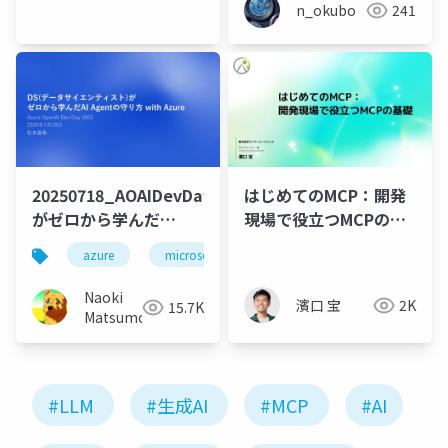
n_okubo
241
20250718_AOAIDevDay2025_DS
はじめてのMCP：開発
がゼロから学んだ
現場で役立つMCPの基
AIAgentの守り方 with
礎
azure
microsoft
security
セキュリティ
Azure
Naoki
濱口 宝
2K
15.7K
Matsumoto
#LLM
#生成AI
#MCP
#AI