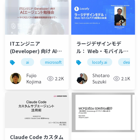
ITエンジニア
ラージデザインモデ
(Developer) 向け AIエ
ル： Web・モバイルア
ージェント勉強会 ～マ
プリ開発の未来 on
ai
microsoft
llm
locofy.ai
machine learning
designto
イクロソフトの最新技
Vibe Coding Catfe
術発表を受けて～
Fujio
Shotaro
2.2K
2.1K
(2025/07)
Kojima
Suzuki
Claude Code カスタム