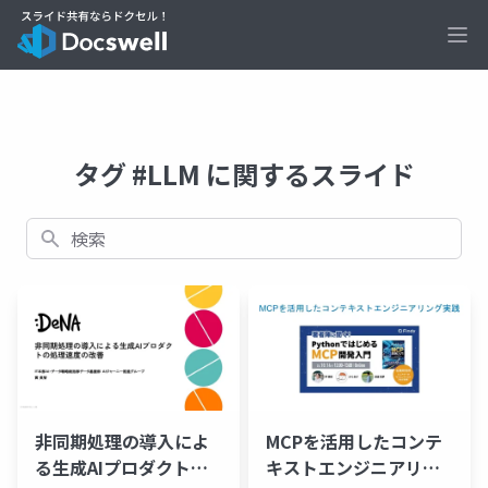
Ope
タグ #LLM に関するスライド
検索
非同期処理の導入によ
MCPを活用したコンテ
る生成AIプロダクトの
キストエンジニアリン