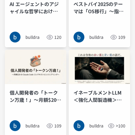
AI エージェントのアジ
ベストバイ2025のテー
ャイルな哲学における
マは「OS移行」〜指数
4W1H の不確実性コー
関数的に進化するAIと
ンの削減と Why 付きコ
劣化する心身のクロス
マンドパターンによる
オーバーポイント
bulldra
120
bulldra
109
振る舞い制御の検討
個人開発者の「トーク
イネーブルメントLLM
ン万歳！」～月額$20
＜強化人間製造機＞と
の Claude Code コン
エージェントLLM＜高
テキストエンジニアリ
性能代行機＞は令和の
ング～
赤い薬と青い薬である
bulldra
109
bulldra
>100