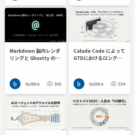
リングする
Markdown 脳内レンダ
Calude Code によって
リングと Ghostty の一
GTDにおけるロング
汁一菜またはCLI神話的
TODOリストはストレ
暴力と抽象性を許容す
スフリーなチューリン
る預言書の時代
グマシンの意味的再現
bulldra
366
bulldra
554
となった