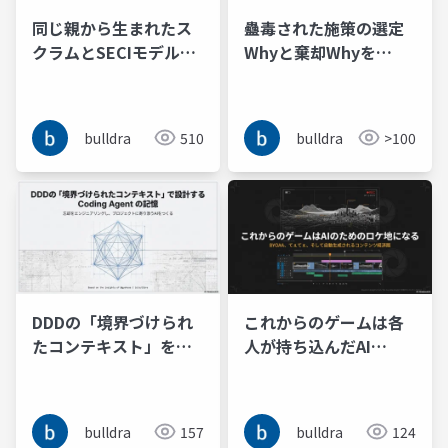
同じ親から生まれたス
蠱毒された施策の選定
クラムとSECIモデルは
Whyと棄却Whyを
AIエージェントによる
『ELDEN RING』の血痕
暗黙知のリバースドキ
として刻んで後進に共
ュメンテーションで再
有すべき
bulldra
510
bulldra
>100
合流する
DDDの「境界づけられ
これからのゲームは各
たコンテキスト」をヒ
人が持ち込んだAI
ントにプロジェクトに
Tuber同士のてぇてぇ
寄り添う Coding
やエピソードトークの
Agent の記憶と忘却を
切り抜き動画を生成す
bulldra
157
bulldra
124
コンテキストンジニア
るためのロケ地となる