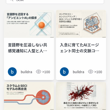
言語野を圧迫しない共
入念に育てたAIエージ
感覚通知に人型と人語
ェント同士の文脈コラ
が邪魔になるからアン
ボに宿る感動はファイ
ビエントなピンボール
プロから学んだ
型AIアシスタントを作
bulldra
>100
bulldra
>100
ってみる