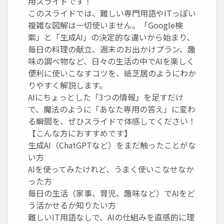
用スライドです！
このスライドでは、難しい専門用語やITっぽい
複雑な図解は一切使いません。「Google検
索」と「生成AI」の決定的な違いから始まり、
毎日の料理の献立、週末のお出かけプラン、趣
味の調べ物など、日々の生活の中でAIを楽しく
便利に使いこなすコツを、紙芝居のようにわか
りやすく解説します。
AIにちょっとした「3つの情報」を足すだけ
で、魔法のように「あなた専用の答え」に変わ
る瞬間を、ぜひスライドで体感してください！
【こんな方におすすめです】
生成AI（ChatGPTなど）をまだ触ったことがな
い方
AIを使ってみたけれど、うまく使いこなせなか
った方
毎日の生活（家事、育児、趣味など）でAIをど
う活かせるか知りたい方
難しいIT用語なしで、AIの仕組みを直感的に理