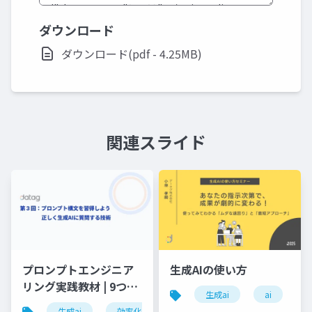
ダウンロード
ダウンロード(pdf - 4.25MB)
関連スライド
プロンプトエンジニア
生成AIの使い方
リング実践教材 | 9つの
生成ai
ai
構文で業務効率10倍ア
生成ai
効率化
情報整理
文脈
プ