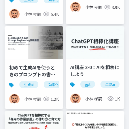
ップ
小林 孝嗣
3.9K
小林 孝嗣
5.4K
AI講座 2-0：AIを相棒に
初めて生成AIを使うと
しよう
きのプロンプトの書き
方
gpt
生成ai
生成ai
効率化
情報整理
小林 孝嗣
1K
小林 孝嗣
1.2K