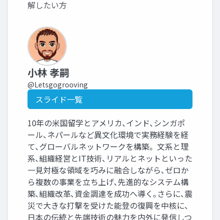
解したい方
小林 孝嗣
@Letsgogrooving
スライド一覧
10年の米国留学とアメリカ､インド､シンガポ
ール､ネパールなど異文化環境で実務経験を経
て､グローバルネットワークを構築。文系と理
系､組織経営とIT技術､リアルとネットといった
一見対極な領域を巧みに融合しながら､ゼロか
ら複数の事業を立ち上げ､先進的なシステム構
築､組織改革､資金調達を成功へ導く｡さらに､震
災で大きな打撃を受けた能登の復興を中核に､
日本の伝統と先端技術の魅力を内外に発信しつ