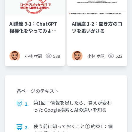
AI講座 3-1：ChatGPT
AI講座 1-2：聞き方のコ
相棒化をやってみよ
ツを追いかける
う、運用の規律と活用
計画
小林 孝嗣
588
小林 孝嗣
522
各ページのテキスト
第1回：情報を足したら、答えが変わ
1.
った Google検索とAIの違いを知る
使う前に知っておくこと① 約束1：個
2.