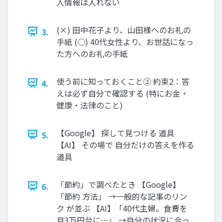
人情報は入れない
(×) 田中花子より、山田様へのお礼の
3.
手紙 (○) 40代女性より、お世話になっ
た方へのお礼の手紙
使う前に知っておくこと② 約束2：答
4.
えは必ず自分で確認する (特にお金・
健康・法律のこと)
【Google】 探して見つける 道具
5.
【AI】 その場で 自分だけの答えを作る
道具
「節約」で調べたとき 【Google】
6.
「節約 方法」 →一般的な記事のリン
ク が並ぶ 【AI】「40代主婦。食費を
月3万円台に…」 →自分の状況に合っ