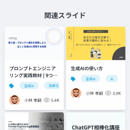
関連スライド
プロンプトエンジニア
生成AIの使い方
リング実践教材 | 9つの
生成ai
ai
構文で業務効率10倍ア
生成ai
効率化
情報整理
文脈
プ
ップ
小林 孝嗣
3.9K
小林 孝嗣
5.4K