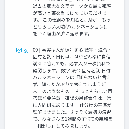
過去の膨大な文章データから最も確率
が高い言葉を当てはめているだけで
す。 この仕組みを知ると、AIが「もっ
ともらしい大嘘(ハルシネーション)」
をつく理由が腑に落ちます。
09 | 事実は人が保証する 数字・法令・
9.
固有名詞・日付は、AIがどんなに自信
満々に答えても、必ず人が一次資料で
確認します。 数字 法令 固有名詞 日付
ハルシネーションは「知らないと言え
ず、知ったかぶりで答えてしまう新
人」のようなもの。 もっともらしい回
答ほど要注意。確認の最終責任は、常
に人間側にあります。 仕分けの基準が
理解できました。さっそく最初の演習
で、みなさんの1週間のすべての業務を
「棚卸し」してみましょう。