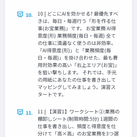
10 | どこにAIを効かせる? 最優先すべ
10.
きは、毎日・毎週行う「形を作る仕
事(お宝業務)」です。 お宝業務 AI得
意度(形) 業務頻度(毎日・毎週) 全て
の仕事に満遍なく使うのは非効率。
「AI得意度(形)」と「業務頻度(毎
日・毎週)」を掛け合わせた、最も費
用対効果の高い「右上エリア(お宝)」
を狙い撃ちします。 それでは、手元
の用紙にあなたの仕事を書き出して
マッピングしてみましょう。演習ス
タートです。
11 | 【演習1】ワークシート②:業務の
11.
棚卸しシート(制限時間:5分) 1週間の
仕事を書き出し、頻度と得意度を仕
分けて「高×高」のお宝業務を3つ選