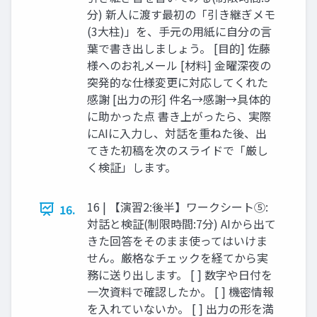
分) 新人に渡す最初の「引き継ぎメモ
(3大柱)」を、手元の用紙に自分の言
葉で書き出しましょう。 [目的] 佐藤
様へのお礼メール [材料] 金曜深夜の
突発的な仕様変更に対応してくれた
感謝 [出力の形] 件名→感謝→具体的
に助かった点 書き上がったら、実際
にAIに入力し、対話を重ねた後、出
てきた初稿を次のスライドで「厳し
く検証」します。
16 | 【演習2:後半】ワークシート⑤:
16.
対話と検証(制限時間:7分) AIから出て
きた回答をそのまま使ってはいけま
せん。厳格なチェックを経てから実
務に送り出します。 [ ] 数字や日付を
一次資料で確認したか。 [ ] 機密情報
を入れていないか。 [ ] 出力の形を満