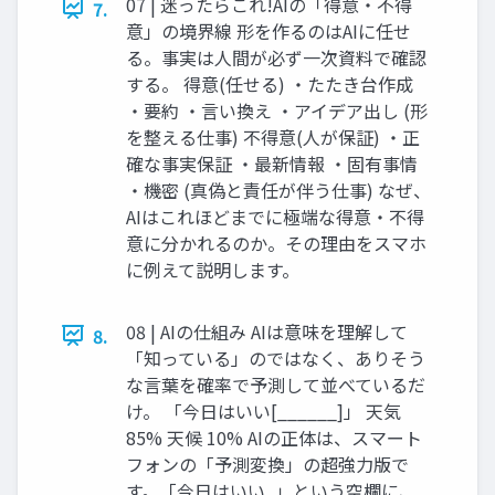
07 | 迷ったらこれ!AIの「得意・不得
7.
意」の境界線 形を作るのはAIに任せ
る。事実は人間が必ず一次資料で確認
する。 得意(任せる) ・たたき台作成
・要約 ・言い換え ・アイデア出し (形
を整える仕事) 不得意(人が保証) ・正
確な事実保証 ・最新情報 ・固有事情
・機密 (真偽と責任が伴う仕事) なぜ、
AIはこれほどまでに極端な得意・不得
意に分かれるのか。その理由をスマホ
に例えて説明します。
08 | AIの仕組み AIは意味を理解して
8.
「知っている」のではなく、ありそう
な言葉を確率で予測して並べているだ
け。 「今日はいい[______]」 天気
85% 天候 10% AIの正体は、スマート
フォンの「予測変換」の超強力版で
す。「今日はいい_」という空欄に、