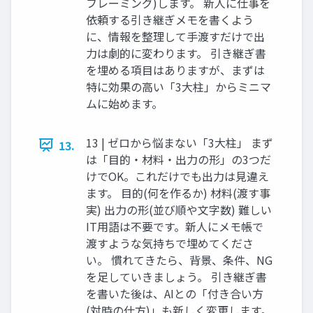
フレーミング)します。 新人に仕事を
依頼する引き継ぎメモを書くよう
に、情報を整理して手渡すだけで出
力は劇的に変わります。 引き継ぎ書
を埋める項目はありますが、まずは
特に効果の高い「3大柱」からミニマ
ムに始めます。
13 | ゼロから悩まない「3大柱」 まず
13.
は「目的・材料・出力の形」の3つだ
けでOK。これだけでも出力は見違え
ます。 目的(何を作るか) 材料(渡す事
実) 出力の形(並び順や文字数) 難しい
IT用語は不要です。新人にメモ帳で
渡すような気持ちで埋めてくださ
い。 慣れてきたら、背景、条件、NG
を足していきましょう。 引き継ぎ書
を書いた後は、AIとの「付き合い方
(対時の仕方)」も新しく変更します。