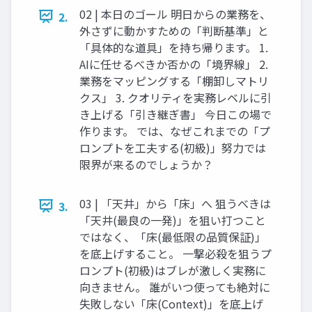
02 | 本日のゴール 明日からの業務を、
2.
外さずに動かすための「判断基準」と
「具体的な道具」を持ち帰ります。 1.
AIに任せるべきか否かの「境界線」 2.
業務をマッピングする「棚卸しマトリ
クス」 3. クオリティを実務レベルに引
き上げる「引き継ぎ書」 今日この場で
作ります。 では、なぜこれまでの「プ
ロンプトを工夫する(初級)」努力では
限界が来るのでしょうか？
03 | 「天井」から「床」へ 狙うべきは
3.
「天井(最良の一発)」を狙い打つこと
ではなく、「床(最低限の品質保証)」
を底上げすること。 一撃必殺を狙うプ
ロンプト(初級)はブレが激しく実務に
向きません。 誰がいつ使っても絶対に
失敗しない「床(Context)」を底上げ