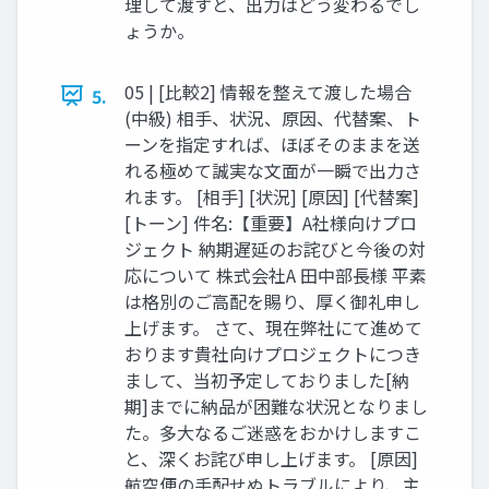
理して渡すと、出力はどう変わるでし
ょうか。
05 | [比較2] 情報を整えて渡した場合
5.
(中級) 相手、状況、原因、代替案、ト
ーンを指定すれば、ほぼそのままを送
れる極めて誠実な文面が一瞬で出力さ
れます。 [相手] [状況] [原因] [代替案]
[トーン] 件名:【重要】A社様向けプロ
ジェクト 納期遅延のお詫びと今後の対
応について 株式会社A 田中部長様 平素
は格別のご高配を賜り、厚く御礼申し
上げます。 さて、現在弊社にて進めて
おります貴社向けプロジェクトにつき
まして、当初予定しておりました[納
期]までに納品が困難な状況となりまし
た。多大なるご迷惑をおかけしますこ
と、深くお詫び申し上げます。 [原因]
航空便の手配せぬトラブルにより、主