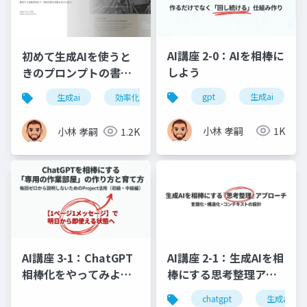
AI講座 2-0：AIを相棒に
初めて生成AIを使うと
しよう
きのプロンプトの書き
方
gpt
生成ai
生成ai
効率化
情報整理
小林 孝嗣
1K
小林 孝嗣
1.2K
AI講座 3-1：ChatGPT
AI講座 2-1：生成AIを相
相棒化をやってみよ
棒にする思考整理アプ
う、運用の規律と活用
ローチ
chatgpt
生成ai
計画