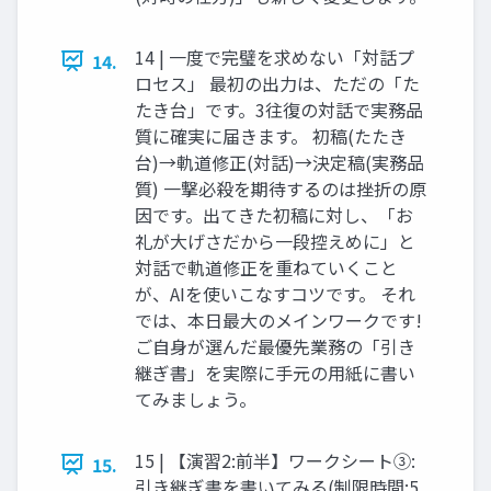
14 | 一度で完璧を求めない「対話プ
14.
ロセス」 最初の出力は、ただの「た
たき台」です。3往復の対話で実務品
質に確実に届きます。 初稿(たたき
台)→軌道修正(対話)→決定稿(実務品
質) 一撃必殺を期待するのは挫折の原
因です。出てきた初稿に対し、「お
礼が大げさだから一段控えめに」と
対話で軌道修正を重ねていくこと
が、AIを使いこなすコツです。 それ
では、本日最大のメインワークです!
ご自身が選んだ最優先業務の「引き
継ぎ書」を実際に手元の用紙に書い
てみましょう。
15 | 【演習2:前半】ワークシート③:
15.
引き継ぎ書を書いてみる(制限時間:5