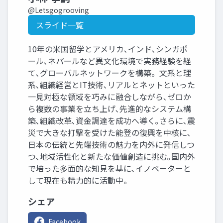
@Letsgogrooving
スライド一覧
10年の米国留学とアメリカ､インド､シンガポ
ール､ネパールなど異文化環境で実務経験を経
て､グローバルネットワークを構築。文系と理
系､組織経営とIT技術､リアルとネットといった
一見対極な領域を巧みに融合しながら､ゼロか
ら複数の事業を立ち上げ､先進的なシステム構
築､組織改革､資金調達を成功へ導く｡さらに､震
災で大きな打撃を受けた能登の復興を中核に､
日本の伝統と先端技術の魅力を内外に発信しつ
つ､地域活性化と新たな価値創造に挑む｡国内外
で培った多面的な知見を基に､イノベーターと
して現在も精力的に活動中。
シェア
Facebook