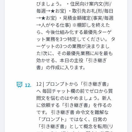
びましょう。 ・住民向け案内文(形/
毎週→★お宝) ・取引先お礼(形/毎日
→★お宝) ・見積金額確定(事実/毎週
→人がやる仕事) ※棚卸しを終えた
ら、今後仕組み化する最優先ターゲ
ット業務を3つ特定してください。 タ
ーゲットの3つの業務が決まりまし
た!次に、その最優先業務にAIを最も
効かせる、本日の主役「引き継ぎ
書」の作成に入ります。
12 | プロンプトから「引き継ぎ書」
12.
へ 毎回チャット欄の前でゼロから質
問文を悩むのはやめましょう。新人
に依頼する「引き継ぎ書」を作るの
です。 引き継ぎ書 命令文を難解な
「プロンプト」ではなく、日常の
「引き継ぎ書」として概念を転用(リ