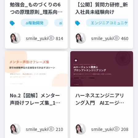
勉強会_ものづくりの6
【公開】質問力研修_新
つの原理原則_理系向け
入社員未経験向け
6時間_2026_05_24_
ai駆動開発
ai
エンジニアコミュニケーシ
石黒友季子
smile_yukiko_it
814
smile_yukiko_it
460
No.2【図解】メンター
ハーネスエンジニアリ
声掛けフレーズ集_18
ング入門 AIエージェ
シーン
ント開発×プロンプト_
実務編
smile_yukiko_it
210
smile_yukiko_it
208