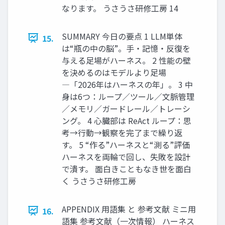
なります。 うさうさ研修工房 14
SUMMARY 今日の要点 1 LLM単体
15.
は“瓶の中の脳”。手・記憶・反復を
与える足場がハーネス。 2 性能の壁
を決めるのはモデルより足場
―「2026年はハーネスの年」。 3 中
身は6つ：ループ／ツール／文脈管理
／メモリ／ガードレール／トレーシ
ング。 4 心臓部は ReAct ループ：思
考→行動→観察を完了まで繰り返
す。 5 “作る”ハーネスと“測る”評価
ハーネスを両輪で回し、失敗を設計
で潰す。 面白きこともなき世を面白
く うさうさ研修工房
APPENDIX 用語集 と 参考文献 ミニ用
16.
語集 参考文献（一次情報） ハーネス