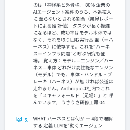
のは「神経系と外骨格」 88% 企業の
AIエージェント案件のうち、本番投入
に 至らないとされる割合（業界レポー
トによる推 計値） タスクが長く複雑
になるほど、成功率はモデル本体では
なく、それを取り囲む実行基 盤（＝ハ
ーネス）に依存する。これを“ハーネ
ス＝インフラ問題”と呼ぶ研究も登
場。 覚え方：モデル＝エンジン／ハー
ネス＝車体 どれだけ高性能なエンジン
（モデル）でも、車体・ハンドル・ブ
レーキ（ハーネス）が無 ければ公道は
走れません。Anthropicは社内でこれ
を「スキャフォールド（足場）」と 呼
んでいます。 うさうさ研修工房 04
WHAT ハーネスとは何か ― 4段で理解
5.
する 定義 LLMを“動くエージェン