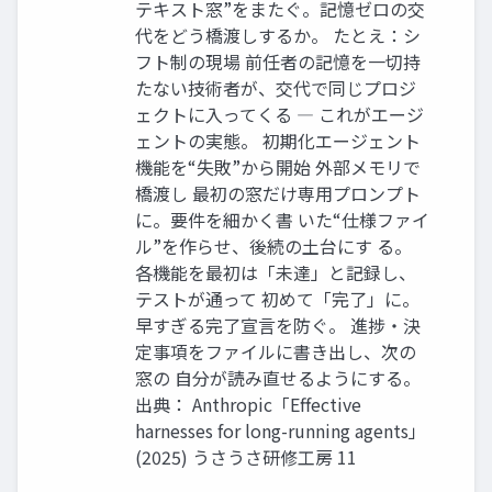
テキスト窓”をまたぐ。記憶ゼロの交
代をどう橋渡しするか。 たとえ：シ
フト制の現場 前任者の記憶を一切持
たない技術者が、交代で同じプロジ
ェクトに入ってくる ― これがエージ
ェントの実態。 初期化エージェント
機能を“失敗”から開始 外部メモリで
橋渡し 最初の窓だけ専用プロンプト
に。要件を細かく書 いた“仕様ファイ
ル”を作らせ、後続の土台にす る。
各機能を最初は「未達」と記録し、
テストが通って 初めて「完了」に。
早すぎる完了宣言を防ぐ。 進捗・決
定事項をファイルに書き出し、次の
窓の 自分が読み直せるようにする。
出典： Anthropic「Eﬀective
harnesses for long-running agents」
(2025) うさうさ研修工房 11