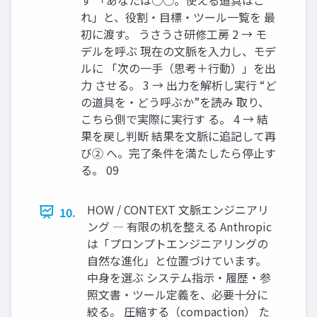
れ」と、役割・目標・ツール一覧を 最
初に渡す。 うさうさ研修工房 2 → モ
デルを呼ぶ 現在の文脈を入力し、モデ
ルに 「次の一手（思考＋行動）」を出
力 させる。 3 → 出力を解析し実行 “ど
の道具を・どう呼ぶか”を読み 取り、
こちら側で実際に実行す る。 4 → 結
果を戻し判断 結果を文脈に追記して再
び② へ。完了条件を満たしたら停止す
る。 09
HOW / CONTEXT 文脈エンジニアリ
10.
ング ― 有限の机を整える Anthropic
は「プロンプトエンジニアリングの
自然な進化」と位置づけています。
中身を選ぶ システム指示・履歴・参
照文書・ツール定義を、必要十分に
絞る。 圧縮する（compaction） た