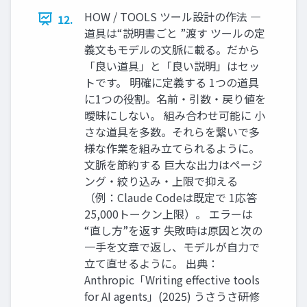
HOW / TOOLS ツール設計の作法 ―
12.
道具は“説明書ごと ”渡す ツールの定
義文もモデルの文脈に載る。だから
「良い道具」と「良い説明」はセッ
トです。 明確に定義する 1つの道具
に1つの役割。名前・引数・戻り値を
曖昧にしない。 組み合わせ可能に 小
さな道具を多数。それらを繋いで多
様な作業を組み立てられるように。
文脈を節約する 巨大な出力はページ
ング・絞り込み・上限で抑える
（例：Claude Codeは既定で 1応答
25,000トークン上限）。 エラーは
“直し方”を返す 失敗時は原因と次の
一手を文章で返し、モデルが自力で
立て直せるように。 出典：
Anthropic「Writing eﬀective tools
for AI agents」(2025) うさうさ研修