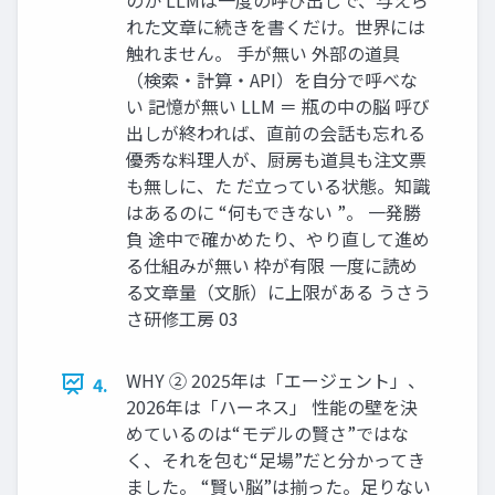
れた文章に続きを書くだけ。世界には
触れません。 手が無い 外部の道具
（検索・計算・API）を自分で呼べな
い 記憶が無い LLM ＝ 瓶の中の脳 呼び
出しが終われば、直前の会話も忘れる
優秀な料理人が、厨房も道具も注文票
も無しに、た だ立っている状態。知識
はあるのに “何もできない ”。 一発勝
負 途中で確かめたり、やり直して進め
る仕組みが無い 枠が有限 一度に読め
る文章量（文脈）に上限がある うさう
さ研修工房 03
WHY ② 2025年は「エージェント」、
4.
2026年は「ハーネス」 性能の壁を決
めているのは“モデルの賢さ”ではな
く、それを包む“足場”だと分かってき
ました。 “賢い脳”は揃った。足りない