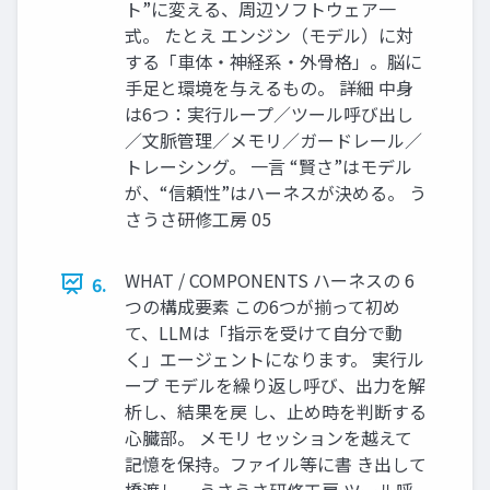
ト”に変える、周辺ソフトウェア一
式。 たとえ エンジン（モデル）に対
する「車体・神経系・外骨格」。脳に
手足と環境を与えるもの。 詳細 中身
は6つ：実行ループ／ツール呼び出し
／文脈管理／メモリ／ガードレール／
トレーシング。 一言 “賢さ”はモデル
が、“信頼性”はハーネスが決める。 う
さうさ研修工房 05
WHAT / COMPONENTS ハーネスの 6
6.
つの構成要素 この6つが揃って初め
て、LLMは「指示を受けて自分で動
く」エージェントになります。 実行ル
ープ モデルを繰り返し呼び、出力を解
析し、結果を戻 し、止め時を判断する
心臓部。 メモリ セッションを越えて
記憶を保持。ファイル等に書 き出して
橋渡し。 うさうさ研修工房 ツール呼