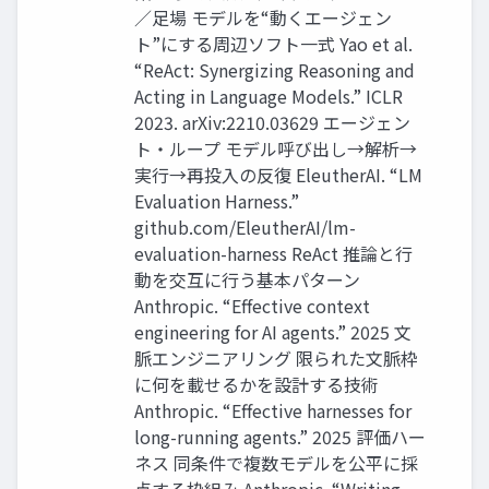
／足場 モデルを“動くエージェン
ト”にする周辺ソフト一式 Yao et al.
“ReAct: Synergizing Reasoning and
Acting in Language Models.” ICLR
2023. arXiv:2210.03629 エージェン
ト・ループ モデル呼び出し→解析→
実行→再投入の反復 EleutherAI. “LM
Evaluation Harness.”
github.com/EleutherAI/lm-
evaluation-harness ReAct 推論と行
動を交互に行う基本パターン
Anthropic. “Eﬀective context
engineering for AI agents.” 2025 文
脈エンジニアリング 限られた文脈枠
に何を載せるかを設計する技術
Anthropic. “Eﬀective harnesses for
long-running agents.” 2025 評価ハー
ネス 同条件で複数モデルを公平に採
点する枠組み Anthropic. “Writing