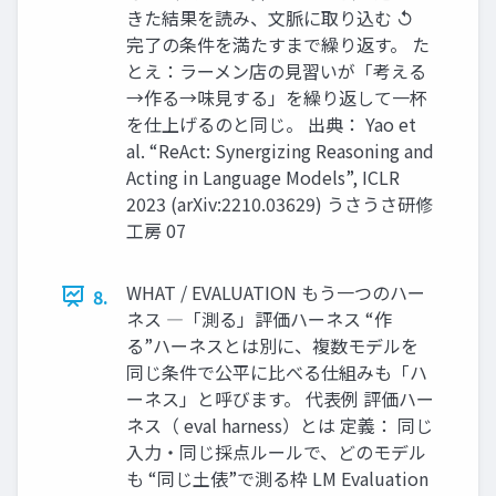
きた結果を読み、文脈に取り込む ↺
完了の条件を満たすまで繰り返す。 た
とえ：ラーメン店の見習いが「考える
→作る→味見する」を繰り返して一杯
を仕上げるのと同じ。 出典： Yao et
al. “ReAct: Synergizing Reasoning and
Acting in Language Models”, ICLR
2023 (arXiv:2210.03629) うさうさ研修
工房 07
WHAT / EVALUATION もう一つのハー
8.
ネス ―「測る」評価ハーネス “作
る”ハーネスとは別に、複数モデルを
同じ条件で公平に比べる仕組みも「ハ
ーネス」と呼びます。 代表例 評価ハー
ネス（ eval harness）とは 定義： 同じ
入力・同じ採点ルールで、どのモデル
も “同じ土俵”で測る枠 LM Evaluation