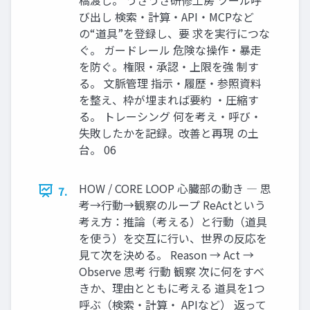
び出し 検索・計算・API・MCPなど
の“道具”を登録し、要 求を実行につな
ぐ。 ガードレール 危険な操作・暴走
を防ぐ。権限・承認・上限を強 制す
る。 文脈管理 指示・履歴・参照資料
を整え、枠が埋まれば要約 ・圧縮す
る。 トレーシング 何を考え・呼び・
失敗したかを記録。改善と再現 の土
台。 06
HOW / CORE LOOP 心臓部の動き ― 思
7.
考→行動→観察のループ ReActという
考え方：推論（考える）と行動（道具
を使う）を交互に行い、世界の反応を
見て次を決める。 Reason → Act →
Observe 思考 行動 観察 次に何をすべ
きか、理由とともに考える 道具を1つ
呼ぶ（検索・計算・ APIなど） 返って