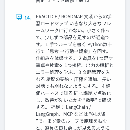
PRACTICE / ROADMAP 文系からの学
14.
習ロードマップ いきなり大きなフレ
ームワークに行かない。小さく作っ
て、少しずつ部品を足すのが近道で
す。 1 手でループを書く Python数十
行で「思考 →行動→観察」を回す。
仕組みを体感する。 2 道具を1つ足す
電卓や検索を 1つ接続。出力の解析と
エラー処理を学ぶ。 3 文脈管理を入
れる 履歴の要約・圧縮を追加。長い
対話でも崩れないようにする。 4 評
価ハーネスで測る 同じ課題で点数化
し、改善が効いたかを “数字”で確認
する。 補足： LangChain /
LangGraph、MCP などは “④以降
”で。まず素のループで原理を掴む
と、道具の良し悪しが見えるように