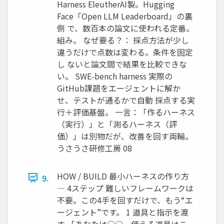
Harness EleutherAI製。Hugging
Face「Open LLM Leaderboard」の裏
側 で、数百本の論文に使われる定番。
組み。 なぜ要る？： 採点方法が少し
違うだけで点数は変わる。条件を固定
し ないと論文間で結果を比較できな
い。 SWE-bench harness 実際の
GitHub課題をエージェントに解か
せ、テストが通るかで自動 採点する実
行＋評価基盤。 一言：「作るハーネス
（実行）」と「測るハーネス（評
価）」は別物だが、改善を回す両輪。
うさうさ研修工房 08
HOW / BUILD 最小ハーネスの作り方
9.
― 4ステップ 難しいフレームワークは
不要。この4手を回すだけで、もう“エ
ージェント”です。 1 道具と指示を渡
す 「あなたは○○。使える道具はこ