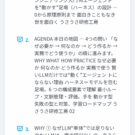
を“動かす”足場（ハーネス）の設計 ―
0から原理原則まで 面白きこともなき
世を面白く うさうさ研修工房
AGENDA 本日の地図 ― 4つの問い 「な
2.
ぜ必要か → 何なのか → どう作るか →
実務でどう使うか」の順に進みます。
WHY WHAT HOW PRACTICE なぜ必要
か 何なのか どう作るか 実務で使う 賢
いLLMだけでは“動く”エージェン トに
ならない理由 ハーネス＝モデルを包む
足場。6 つの構成要素で理解 最小ルー
プ・文脈管理・評価。手を 動かす型
失敗の型と対策、学習ロードマップ う
さうさ研修工房 02
WHY ① なぜLLM“単体”では足りない
3.
のか LLMは一度の呼び出しで、与えら