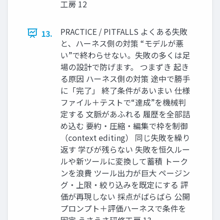
工房 12
PRACTICE / PITFALLS よくある失敗
13.
と、ハーネス側の対策 “モデルが悪
い”で終わらせない。失敗の多くは足
場の設計で防げます。 つまずき 起き
る原因 ハーネス側の対策 途中で勝手
に「完了」 終了条件があいまい 仕様
ファイル＋テストで“達成”を機械判
定する 文脈があふれる 履歴を全部詰
め込む 要約・圧縮・編集で枠を制御
（context editing） 同じ失敗を繰り
返す 学びが残らない 失敗を恒久ルー
ルや新ツールに変換して蓄積 トーク
ンを浪費 ツール出力が巨大 ページン
グ・上限・絞り込みを既定にする 評
価が再現しない 採点がばらばら 公開
プロンプト＋評価ハーネスで条件を
固定 うさうさ研修工房 13