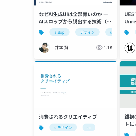
なぜAI生成UIは全部青いのか ―
UE
AIスロップから脱出する技術（入
Unre
門）
Conn
aislop
デザイン
ui
フロ
井本 賢
1.1K
消費されるクリエイティブ
錯視
トに
uiデザイン
ui