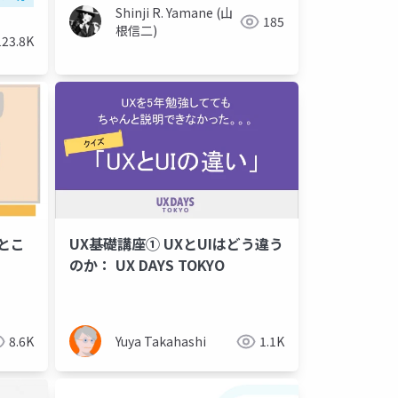
Shinji R. Yamane (山
185
根信二)
123.8K
たとこ
UX基礎講座① UXとUIはどう違う
のか： UX DAYS TOKYO
8.6K
Yuya Takahashi
1.1K