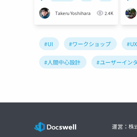
Takeru Yoshihara
2.4K
#UI
#ワークショップ
#UX
#人間中心設計
#ユーザーイン
運営：株