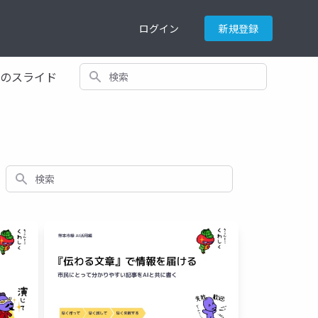
ログイン
新規登録
検索
てのスライド
検索