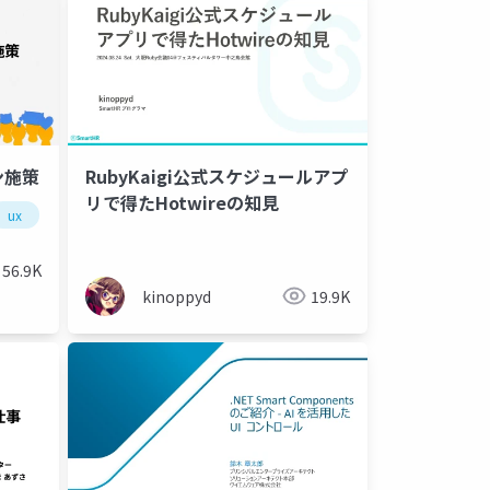
ン施策
RubyKaigi公式スケジュールアプ
リで得たHotwireの知見
ux
ユーザー
ユーザーインタビュー
ernetes
microservices
figma
postman for vs code
56.9K
kinoppyd
19.9K