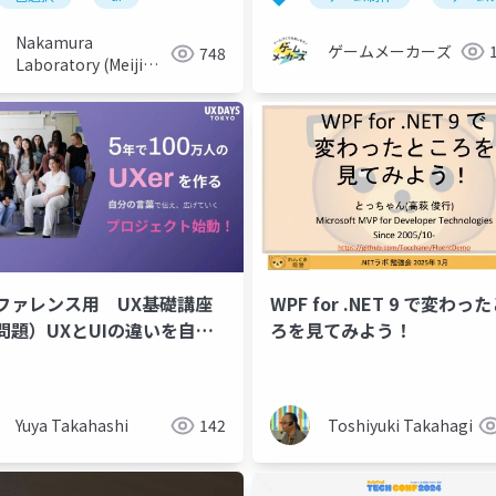
Nakamura
ゲームメーカーズ
748
Laboratory (Meiji
University)
ファレンス用 UX基礎講座
WPF for .NET 9 で変わっ
問題）UXとUIの違いを自分
ろを見てみよう！
で表現する： UX DAYS
YO
Yuya Takahashi
142
Toshiyuki Takahagi