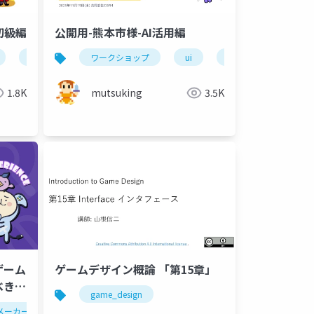
初級編
公開用-熊本市様-AI活用編
簡易ペルソナ
ワークショップ
即興演劇
ui
簡易プロトタイプ
簡易ペルソナ
簡易ユ
1.8K
mutsuking
3.5K
ゲーム
ゲームデザイン概論 「第15章」
べき制
game_design
メーカーズスクランブル
デザイン
ui