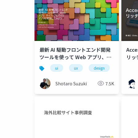
最新 AI 駆動フロントエンド開発
Acc
ツールを使って Web アプリ、ネ
リッ
イティブモバイルアプリを開発し
ui
ux
design
web
てみよう
Shotaro Suzuki
7.5K