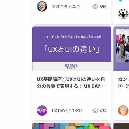
アオキタカユキ
596
UX基礎講座①UXとUIの違いを自
カン
分の言葉で表現する： UX DAYS
①（
TOKYO
の言葉
TOK
UX DAYS TOKYO
434