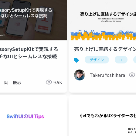
essorySetupKitで実現する
売り上げに直結するデザイ
チなUIとシームレスな接続
デザイン
ui
mobile
native mobile
react
react native
kub
Takeru Yoshihara
岡 優志
9.5K