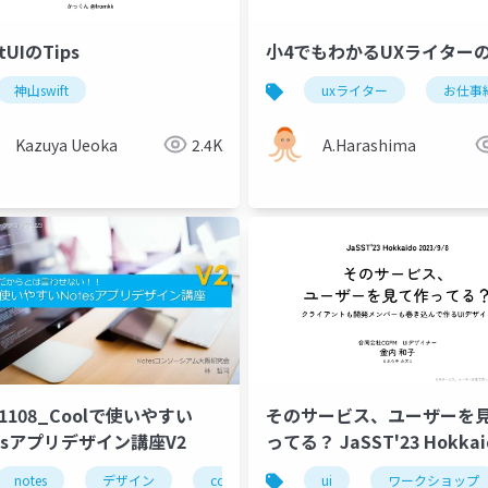
tUIのTips
小4でもわかるUXライター
神山swift
uxライター
お仕事
Kazuya Ueoka
2.4K
A.Harashima
31108_Coolで使いやすい
そのサービス、ユーザーを
tesアプリデザイン講座V2
ってる？ JaSST'23 Hokka
演資料
ー
notes
ユーザーインタビュー
デザイン
cool
ui
ワークショップ