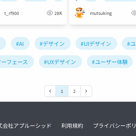
t_rf900
28K
mutsuking
#AI
#デザイン
#UIデザイン
#
ターフェース
#UXデザイン
#ユーザー体験
1
2
式会社アプルーシッド
利用規約
プライバシーポ