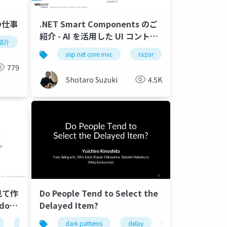
の仕事
.NET Smart Components のご
紹介 - AI を活用した UI コントロ
紹介
ux writer
ール
asp.net core mvc
razor
razor pages
779
Shotaro Suzuki
4.5K
見て作
Do People Tend to Select the
ido講
Delayed Item?
簡易ペルソナ
dark patterns
即興演劇
delay
簡易プロトタイプ
ui
selection
簡易ユ