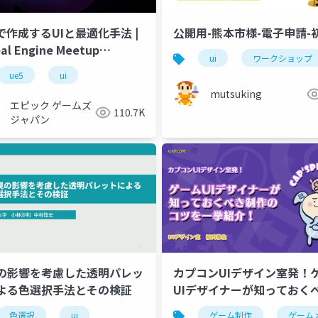
5で作成するUIと最適化手法 |
公開用-熊本市様-電子申請-
al Engine Meetup
ui
ワークショップ
ect - Vol.5
ントエンド
ue5
ui
llm
mutsuking
エピック ゲームズ
110.7K
ジャパン
の影響を考慮した透明パレッ
カプコンUIデザイン室発！
よる色選択手法とその検証
UIデザイナーが知っておく
作のコツを一挙紹介！
色選択
ui
ゲーム制作
ゲーム