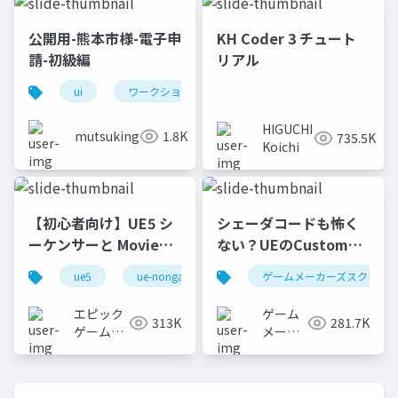
公開用-熊本市様-電子申
KH Coder 3 チュート
請-初級編
リアル
ui
ワークショップ
簡易ペルソナ
即興演
HIGUCHI
mutsuking
1.8K
735.5K
Koichi
【初心者向け】UE5 シ
シェーダコードも怖く
ーケンサーと Movie
ない？UEのCustomノ
Render Queue の使い
ードで学ぶHLSL入門
ue5
ue-nongame
ゲームメーカーズスクラン
方【Cinematic Dive
2023】
エピック
ゲーム
313K
281.7K
ゲームズ
メーカ
ジャパン
ーズ