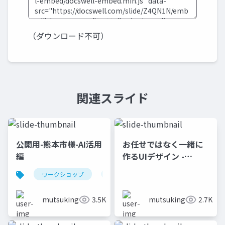
（ダウンロード不可）
関連スライド
公開用-熊本市様-AI活用
お任せではなく一緒に
編
作るUIデザイン -
SaCSS Special24 福岡
ワークショップ
ui
簡易ペルソナ
即興演
コラボ
Special（SaCSS
mutsuking
3.5K
mutsuking
2.7K
vol.106）