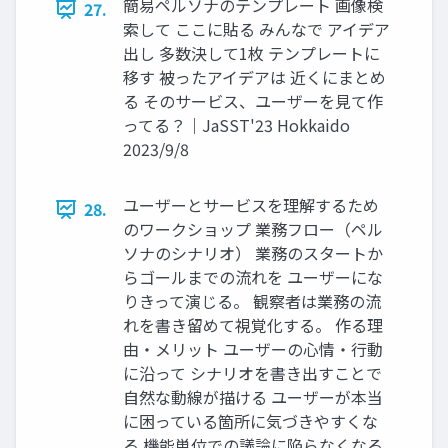
簡易ペルソナのテンプレート 画像検
27.
索して ここに貼る みんなで アイデア
出し 多数決して1枚 テンプレートに
移す 被ったアイデアは 近くにまとめ
る そのサービス、ユーザーを見て作
ってる？｜JaSST'23 Hokkaido
2023/9/8
ユーザーとサービスを理解するため
28.
のワークショップ 業務フロー（ペル
ソナのシナリオ） 業務のスタートか
らゴールまでの流れを ユーザーにな
りきって演じる。 観察者は業務の流
れを書き留めて視覚化する。 作る理
由・メリット ユーザーの心情・行動
に沿って シナリオを書き出すことで
自然な動線が描ける ユーザーが本当
に困っている箇所に気づきやすくな
る 機能単位での議論に陥らなくなる