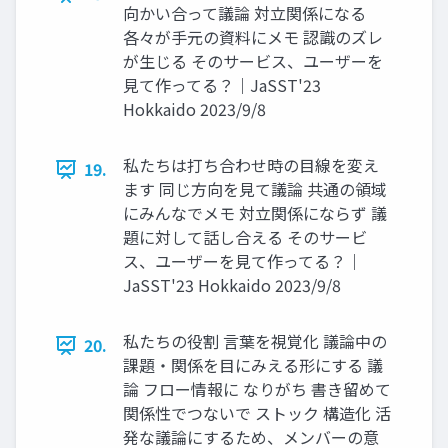
向かい合って議論 対立関係になる
各々が手元の資料にメモ 認識のズレ
が生じる そのサービス、ユーザーを
見て作ってる？｜JaSST'23
Hokkaido 2023/9/8
私たちは打ち合わせ時の目線を変え
19.
ます 同じ方向を見て議論 共通の領域
にみんなでメモ 対立関係にならず 議
題に対して話し合える そのサービ
ス、ユーザーを見て作ってる？｜
JaSST'23 Hokkaido 2023/9/8
私たちの役割 言葉を視覚化 議論中の
20.
課題・関係を目にみえる形にする 議
論 フロー情報に なりがち 書き留めて
関係性でつないで ストック 構造化 活
発な議論にするため、メンバーの意