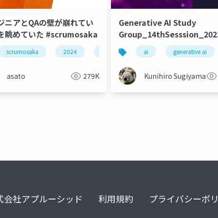
ジニアとQAの壁が崩れてい
Generative AI Study
眺めていた #scrumosaka
Group_14thSesssion_202
scrumosaka
2024
scrum
agile
ai
generative ai
asato
279K
Kunihiro Sugiyama
式会社アプルーシッド
利用規約
プライバシーポ