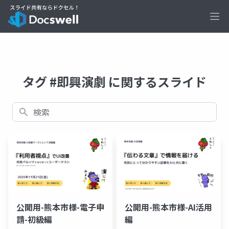
Ope
タグ #即興演劇 に関するスライド
検索
公開用-熊本市様-電子申
公開用-熊本市様-AI活用
請-初級編
編