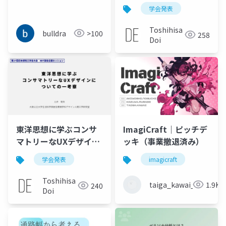
が邪魔になるからアン
ンリサーチ手法の提案
学会発表
ビエントなピンボール
型AIアシスタントを作
Toshihisa
bulldra
>100
258
ってみる
Doi
東洋思想に学ぶコンサ
ImagiCraft｜ピッチデ
マトリーなUXデザイン
ッキ（事業撤退済み）
についての一考察
学会発表
imagicraft
Toshihisa
taiga_kawai_1028
1.9K
240
Doi