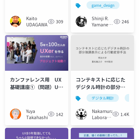
ト
game_design
Kaito
Shinji R.
309
246
UDAGAWA
Yamane
(山根信二)
カンファレンス用 UX
コンテキストに応じた
基礎講座①（問題）UX
デジタル時計の部分強
とUIの違いを自分の言
調表示による行動変容
デジタル時計
強調
葉で表現する： UX
手法
DAYS TOKYO
Yuya
Nakamura
142
1.4K
Takahashi
Laboratory
(Meiji
University)