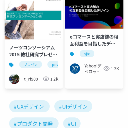
eコマースと実店舗の相
互利益を目指したデザ
ノーツコンソーシアム
イン #yjtc
2015 他社研究プレゼン
yjtc
研究会発表資料_林流プ
プレゼン
powerpoint
Yahoo!デ
レゼンテーション術
1.2K
ベロッパ
ーネット
t_rf900
1.2K
ワーク
#UXデザイン
#UIデザイン
#プロダクト開発
#UI