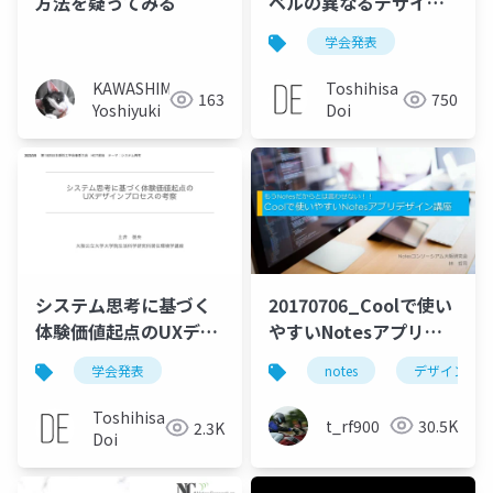
方法を疑ってみる
ベルの異なるデザイン
コンセプトの表現とユ
学会発表
ーザの期待感の関係
―ICT機器に対する予期
KAWASHIMA
Toshihisa
163
750
的UXを高める価値伝達
Yoshiyuki
Doi
方法についての一考察
システム思考に基づく
20170706_Coolで使い
体験価値起点のUXデザ
やすいNotesアプリデ
インプロセスの考察
ザイン講座
学会発表
notes
デザイン
Toshihisa
t_rf900
30.5K
2.3K
Doi