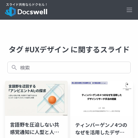
Ope
タグ #UXデザイン に関するスライド
検索
言語野を圧迫しない共
ティンバーゲンノ4つの
感覚通知に人型と人語
なぜを活用したデザイ