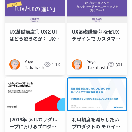
UX基礎講座① UXとUI
UX基礎講座② なぜUX
はどう違うのか： UX
デザインで カスタマー
DAYS TOKYO
ジャーニーマップを 使
うのか？： UX DAYS
TOKYO
Yuya
Yuya
1.1K
301
Takahashi
Takahashi
[2019年]メルカリグル
利用頻度を減らしたい
ープにおけるプロダク
プロダクトの モバイル