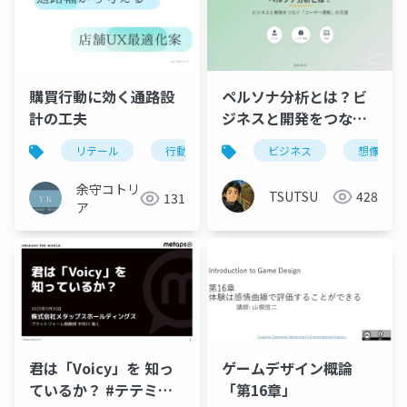
購買行動に効く通路設
ペルソナ分析とは？ビ
計の工夫
ジネスと開発をつなぐ
「ユーザー理解」の王
リテール
行動心理学
店舗ux
ビジネス
uxデザイン
想像力
道
余守コトリ
TSUTSU
428
131
ア
君は「Voicy」を 知っ
ゲームデザイン概論
ているか？ #テテミー
「第16章」