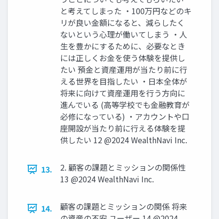
と考えてしまった ‧100万円などのキ
リが良い⾦額になると、減らしたく
ないという⼼理が働いてしまう ‧⼈
⽣を豊かにするために、必要なとき
には正しくお⾦を使う体験を提供し
たい 預⾦と資産運⽤が当たり前に⾏
える世界を⽬指したい ‧⽇本全体が
将来に向けて資産運⽤を⾏う⽅向に
進んでいる (⾼等学校でも⾦融教育が
必修になっている) ‧アカウントや⼝
座開設が当たり前に⾏える体験を提
供したい 12 @2024 WealthNavi Inc.
2. 顧客の課題とミッションの関係性
13.
13 @2024 WealthNavi Inc.
顧客の課題とミッションの関係 将来
14.
の資産の不安 ユーザー 14 @2024