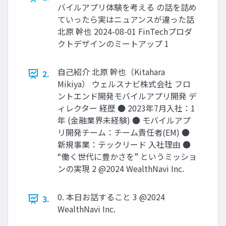
バイルアプリ体験を考える の話を詰め
ていったら実はニュアンスが違った話
北原 幹也 2024-08-01 FinTechプロダ
クトデザインのミートアップ 1
⾃⼰紹介 北原 幹也（Kitahara
2.
Mikiya） ウェルスナビ株式会社 フロ
ントエンド開発モバイルアプリ開発 デ
ィレクター 経歴 ● 2023年7⽉⼊社：1
年 (⾦融業界未経験) ● モバイルアプ
リ開発チーム：チーム責任者(EM) ●
新規事業：テックリード 入社理由 ●
“働く世代に豊かさを” というミッショ
ンの実現 2 @2024 WealthNavi Inc.
0. 本⽇お話すること 3 @2024
3.
WealthNavi Inc.