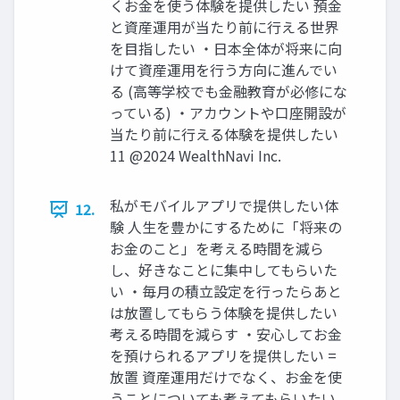
くお⾦を使う体験を提供したい 預⾦
と資産運⽤が当たり前に⾏える世界
を⽬指したい ‧⽇本全体が将来に向
けて資産運⽤を⾏う⽅向に進んでい
る (⾼等学校でも⾦融教育が必修にな
っている) ‧アカウントや⼝座開設が
当たり前に⾏える体験を提供したい
11 @2024 WealthNavi Inc.
私がモバイルアプリで提供したい体
12.
験 ⼈⽣を豊かにするために「将来の
お⾦のこと」を考える時間を減ら
し、好きなことに集中してもらいた
い ‧毎⽉の積⽴設定を⾏ったらあと
は放置してもらう体験を提供したい
考える時間を減らす ‧安⼼してお⾦
を預けられるアプリを提供したい =
放置 資産運⽤だけでなく、お⾦を使
うことについても考えてもらいたい