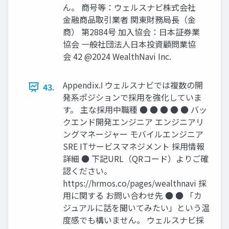
ん。 商号等：ウェルスナビ株式会社
金融商品取引業者 関東財務局長（金
商） 第2884号 加入協会：日本証券業
協会 一般社団法人日本投資顧問業協
会 42 @2024 WealthNavi Inc.
Appendix.Ⅰ ウェルスナビでは複数の開
43.
発系ポジションで採⽤を強化していま
す。 主な採⽤中職種 ● ● ● ● ● バッ
クエンド開発エンジニア エンジニアリ
ングマネージャー モバイルエンジニア
SRE ITサービスマネジメント 採⽤情報
詳細 ● 下記URL（QRコード）よりご確
認ください。
https://hrmos.co/pages/wealthnavi 採
⽤に関する お問い合わせ先 ● ● 「カ
ジュアルに話を聞いてみたい」という温
度感でも構いません。 ウェルスナビ採