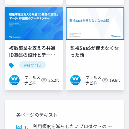
会社 技
会社 技
術広報チ
術広報チ
ーム
ーム
複数事業を支える共通
監視SaaSが使えなくな
ID基盤の設計とデー
った話
タ・ID連携のアーキテ
wealthnavi
クチャ
ウェルス
ウェルス
25.2K
19.6K
ナビ株式
ナビ株式
会社 技
会社 技
術広報チ
術広報チ
ーム
ーム
各ページのテキスト
利⽤頻度を減らしたいプロダクトの モ
1.