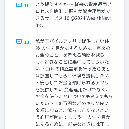
どう提供するか 〜 従来の資産運⽤プ
10.
ロセスを簡単に 誰もが資産運⽤がで
きるサービス 10 @2024 WealthNavi
Inc.
私がモバイルアプリで提供したい体
11.
験 ⼈⽣を豊かにするために「将来の
お⾦のこと」を考える時間を減ら
し、好きなことに集中してもらいた
い ‧毎⽉の積⽴設定を⾏ったらあと
は放置してもらう体験を提供したい
‧安⼼してお⾦を預けられるアプリ
を提供したい 資産運⽤だけでなく、
お⾦を使うことについても考えてもら
いたい ‧100万円などのキリが良い
⾦額になると、減らしたくないとい
う⼼理が働いてしまう ‧⼈⽣を豊か
にするために、必要なときには正し