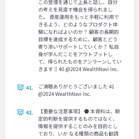
この登壇を通じて上⻑と話し、⾃分
の考えを⾒直す機会を得られまし
た。 資産運⽤をもっと⼿軽に利⽤で
きるよう、どのようなプロダクト体
験になればよいのか？ 顧客の⻑期的
⽬標を達成するために、顧客とどう
寄り添いサポートしていくか？ 私⾃
⾝が学んだことをアウトプットし
て、得られたものをアンラーンしてい
きます 󰢛 40 @2024 WealthNavi Inc.
ご清聴ありがとうございました 41
41.
@2024 WealthNavi Inc.
【重要な注意事項】 ● 本資料は、断
42.
定的判断を提供するものではなく、
情報を提供することのみを⽬的とし
ており、いか なる種類の商品も勧誘