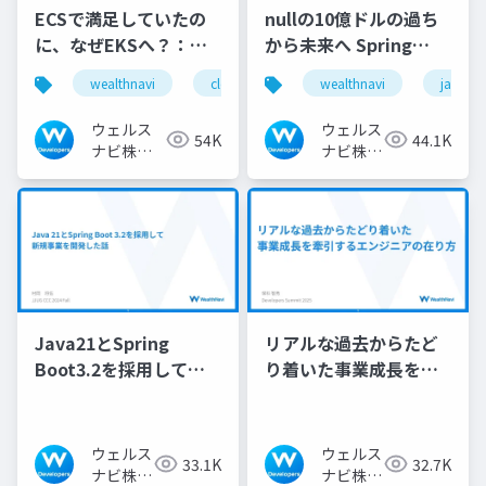
ECSで満足していたの
nullの10億ドルの過ち
に、なぜEKSへ？：事
から未来へ Spring
例で学ぶ設計と運用の
Boot 4とJSpecifyが描
wealthnavi
cloudnativedays
wealthnavi
eks
ecs
java
勘所
くnull安全設計
ウェルス
ウェルス
54K
44.1K
ナビ株式
ナビ株式
会社 技術
会社 技
広報チー
術広報チ
ム
ーム
Java21とSpring
リアルな過去からたど
Boot3.2を採用して新
り着いた事業成長を牽
規事業を開発した話
引するエンジニアの在
り方
ウェルス
ウェルス
33.1K
32.7K
ナビ株式
ナビ株式