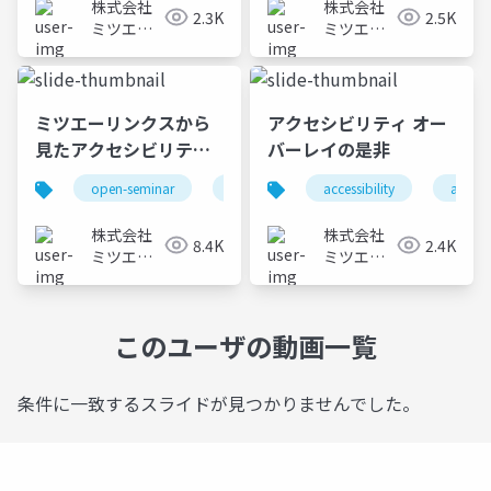
株式会社
株式会社
2.3K
2.5K
ミツエー
ミツエー
リンクス
リンクス
ミツエーリンクスから
アクセシビリティ オー
見たアクセシビリティ
バーレイの是非
界隈この2年半
open-seminar
オープンセミナー
accessibility
accessibility
a11y
株式会社
株式会社
8.4K
2.4K
ミツエー
ミツエー
リンクス
リンクス
このユーザの動画一覧
条件に一致するスライドが見つかりませんでした。