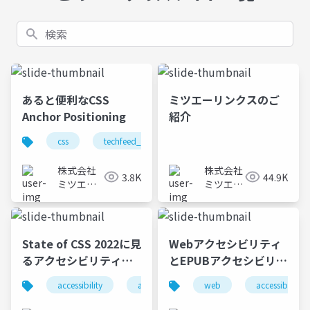
検索
あると便利なCSS
ミツエーリンクスのご
Anchor Positioning
紹介
css
techfeed_experts_night
techfeed
株式会社
株式会社
3.8K
44.9K
ミツエー
ミツエー
リンクス
リンクス
State of CSS 2022に見
Webアクセシビリティ
るアクセシビリティ関
とEPUBアクセシビリテ
連機能
ィ
accessibility
a11y
アクセシビリティ
web
accessibility
css