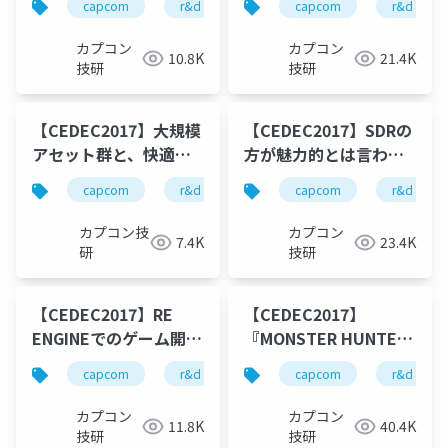
capcom
r&d
カプコン
capcom
カプコン技研
r&d
ルIO最適化
な作業環境へのアプロ
ーチ
カプコン
カプコン
10.8K
21.4K
技研
技研
【CEDEC2017】大規模
【CEDEC2017】SDRの
アセット群と、快適な
方が魅力的とは言わせ
ユーザー作業環境に対
ない! ～最新タイトルの
capcom
r&d
カプコン
capcom
カプコン技研
r&d
してのアプローチ
HDR対応～
カプコン技
カプコン
7.4K
23.4K
研
技研
【CEDEC2017】RE
【CEDEC2017】
ENGINEでのゲーム開発
『MONSTER HUNTER
を支えるMacro(Plug-
WORLD』のレンダリン
capcom
r&d
カプコン
capcom
カプコン技研
r&d
in)機能の紹介
グ技術とGPU最適化の
紹介(後半)
カプコン
カプコン
11.8K
40.4K
技研
技研