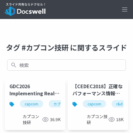
Ope
タグ #カプコン技研 に関するスライド
検索
GDC2026
【CEDEC2018】正確な
Implementing Real-
パフォーマンス情報を
Time Path Tracing in
毎日蓄積！RE ENGINE
capcom
カプコン
カプコン技研
capcom
r&d
re engin
RE ENGINE for
タイトルを支える自動
'Resident Evil
計測レポート
カプコン
カプコン技
36.9K
18K
Requiem' and
技研
研
'PRAGMATA'