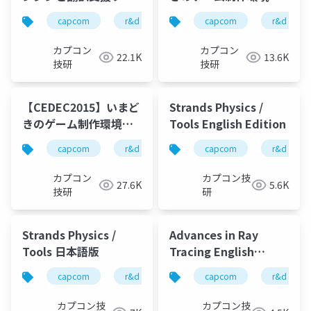
ル「XLOC」を連携させ
エディター群とそのバ
capcom
r&d
カプコン
capcom
カプコン技研
r&d
たテキスト管理システ
ックエンド、開発スタ
ムとその運用事例の紹
ッフ間のコミュニケー
カプコン
カプコン
22.1K
13.6K
介
ションの具体的な方法
技研
技研
解説(後半)
【CEDEC2015】いまど
Strands Physics /
きのゲーム制作環境：
Tools English Edition
エディター群とそのバ
capcom
r&d
カプコン
capcom
カプコン技研
r&d
ックエンド、開発スタ
ッフ間のコミュニケー
カプコン
カプコン技
27.6K
5.6K
ションの具体的な方法
技研
研
解説(前半)
Strands Physics /
Advances in Ray
Tools 日本語版
Tracing English
Edition
capcom
r&d
カプコン
capcom
カプコン技研
r&d
カプコン技
カプコン技