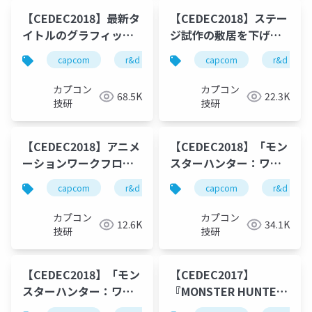
【CEDEC2018】最新タ
【CEDEC2018】ステー
イトルのグラフィック
ジ試作の敷居を下げる
ス最適化事例
「丁度いい3Dモデリン
capcom
r&d
カプコン
capcom
カプコン技研
r&d
グ機能」の内製ゲーム
エンジンへの導入
カプコン
カプコン
68.5K
22.3K
技研
技研
【CEDEC2018】アニメ
【CEDEC2018】「モン
ーションワークフロー
スターハンター：ワー
改善のためのRE
ルド」の最適化事例
capcom
r&d
カプコン
capcom
カプコン技研
r&d
ENGINEとDCCツールの
現代機のスペックを活
アニメーション同期再
かすための取組
カプコン
カプコン
12.6K
34.1K
生システム
技研
技研
【CEDEC2018】「モン
【CEDEC2017】
スターハンター：ワー
『MONSTER HUNTER
ルド」におけるファイ
WORLD』における快適