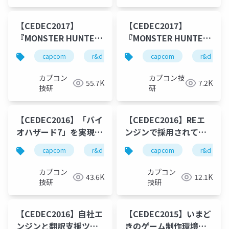
【CEDEC2017】
【CEDEC2017】
『MONSTER HUNTER
『MONSTER HUNTER
WORLD』のレンダリン
WORLD』における、製
capcom
r&d
カプコン
capcom
カプコン技研
r&d
グ技術とGPU最適化の
品クオリティを最大化
紹介(前半)
するテクニカルディレ
カプコン
カプコン技
55.7K
7.2K
クションと、エンジニ
技研
研
アの能力を引き出すマ
ネージメント
【CEDEC2016】「バイ
【CEDEC2016】REエ
オハザード7」を実現す
ンジンで採用されてい
るレンダリング技術
るアセット変換の仕組
capcom
r&d
カプコン
capcom
カプコン技研
r&d
みとキャッシュ共有に
ついて
カプコン
カプコン
43.6K
12.1K
技研
技研
【CEDEC2016】自社エ
【CEDEC2015】いまど
ンジンと翻訳支援ツー
きのゲーム制作環境：