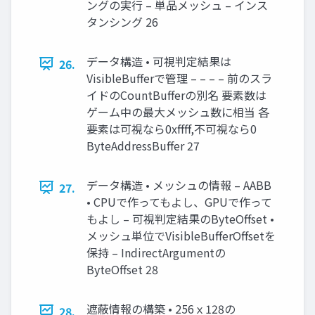
ングの実行 – 単品メッシュ – インス
タンシング 26
データ構造 • 可視判定結果は
26.
VisibleBufferで管理 – – – – 前のスラ
イドのCountBufferの別名 要素数は
ゲーム中の最大メッシュ数に相当 各
要素は可視なら0xffff,不可視なら0
ByteAddressBuffer 27
データ構造 • メッシュの情報 – AABB
27.
• CPUで作ってもよし、GPUで作って
もよし – 可視判定結果のByteOffset •
メッシュ単位でVisibleBufferOffsetを
保持 – IndirectArgumentの
ByteOffset 28
遮蔽情報の構築 • 256ｘ128の
28.