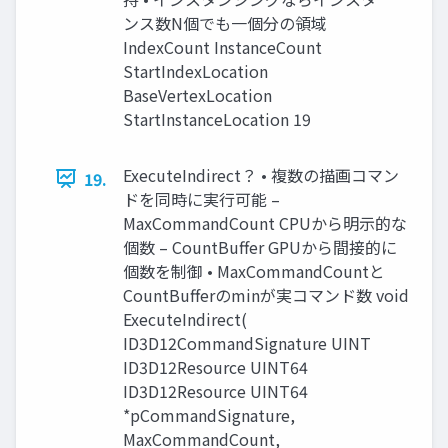
ンス数N個でも一個分の領域
IndexCount InstanceCount
StartIndexLocation
BaseVertexLocation
StartInstanceLocation 19
ExecuteIndirect？ • 複数の描画コマン
19.
ドを同時に実行可能 –
MaxCommandCount CPUから明示的な
個数 – CountBuffer GPUから間接的に
個数を制御 • MaxCommandCountと
CountBufferのminが実コマンド数 void
ExecuteIndirect(
ID3D12CommandSignature UINT
ID3D12Resource UINT64
ID3D12Resource UINT64
*pCommandSignature,
MaxCommandCount,