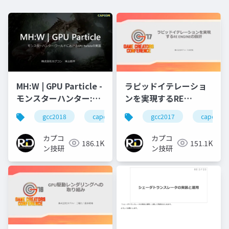
ラピッドイテレーショ
MH:W | GPU Particle -
ンを実現するRE
モンスターハンター:ワ
ENGINEの設計
ールドにおけるGPU
gcc2017
capcom
gcc2018
capcom
r&d
カプコン
Particleの実装
カプコ
カプコ
151.1K
186.1K
ン技研
ン技研