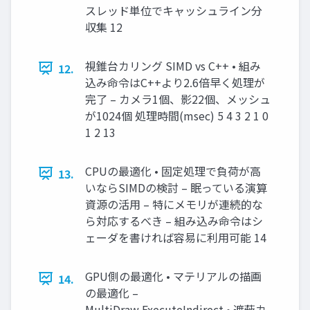
スレッド単位でキャッシュライン分
収集 12
視錐台カリング SIMD vs C++ • 組み
12.
込み命令はC++より2.6倍早く処理が
完了 – カメラ1個、影22個、メッシュ
が1024個 処理時間(msec) 5 4 3 2 1 0
1 2 13
CPUの最適化 • 固定処理で負荷が高
13.
いならSIMDの検討 – 眠っている演算
資源の活用 – 特にメモリが連続的な
ら対応するべき – 組み込み命令はシ
ェーダを書ければ容易に利用可能 14
GPU側の最適化 • マテリアルの描画
14.
の最適化 –
MultiDraw,ExecuteIndirect • 遮蔽カ