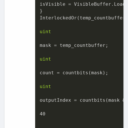
isVisible = VisibleBuffer.Load
}

InterlockedOr(temp_countbuffer
uint
mask = temp_countbuffer;

uint
count = countbits(mask);

uint
outputIndex = countbits(mask & 
40