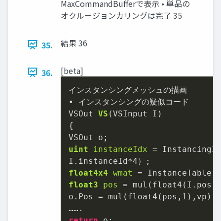
MaxCommandBufferで表示 • 単品の
オクルージョンカリングは完了 35
結果 36
35.
[beta]
36.
インスタンシングメッシュの描画

• インスタンシングの疑似コード

VSOut 
VS
(VSInput I)
{

uint
instanceIdx
=
 InstancingIn
I.instanceId*
4
float4x4
wmat
=
float3
pos
=
 mul(float4(I.pos,
o.Pos = mul(float4(pos,
1
),vp);

return
 o;
