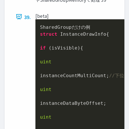
[beta]
39.
struct
 InstanceDrawInfo{

if
 (isVisible){

uint
instanceCountMultiCount;
//下位16
uint
instanceDataByteOffset;

uint