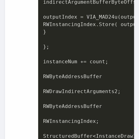
indirectArgumentBufferByteOffse
outputIndex = VIA_MAD24u(outpu
RWInstancingIndex.Store( outpu
}

};

instanceNum += count;

RWByteAddressBuffer

RWDrawIndirectArguments2;

RWByteAddressBuffer

RWInstancingIndex;

StructuredBuffer<InstanceDrawIn