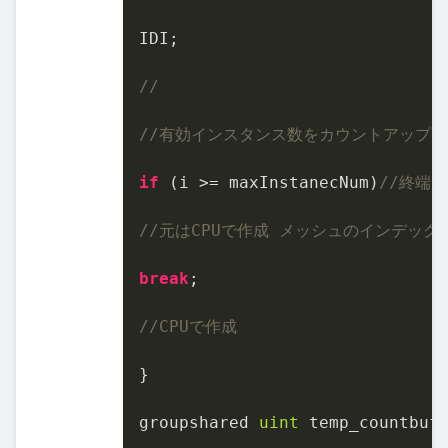
IDI;

//
//有効インスタンス数をカウントアップ
if
 (i >= maxInstanecNum)
//終端
//元はCPUで作成 メッシュのインデック
break
;

//CPUで作成
}

groupshared 
uint
 temp_countbuff