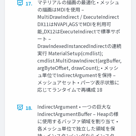
マテリアルの描画の最適化 • メッシュ
17.
の描画はMDIを使用 –
MultiDrawIndirect / ExecuteIndirect
DX11はNVAPI,AGSでMDIを利用可
能,DX12はExecuteIndirectで標準サポ
ート –
DrawIndexedInstancedIndirectの連続
実行 MaterialSetup(cmdlist);
cmdlist.MultiDrawIndirect(argBuffer,
argByteOffset, drawCount); • メッシ
ュ単位でIndirectArgumentを保持 –
メッシュアセット • パーツ表示状態に
応じてランタイムで再構成 18
IndirectArgument • 一つの巨大な
18.
IndirectArgumentBuffer – Heapの様
に使用するバッファ領域を割り当て •
各メッシュ単位で独立した領域を保
持 • インスタンシングならインスタ