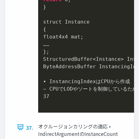
}

struct Instance

{

float4x4 mat;

……

};

StructuredBuffer<Instance> Inst
ByteAddressBuffer InstancingInd
• InstancingIndexはCPUから作成

37
オクルージョンカリングの適応 •
37.
IndirectArgumentのInstanceCount