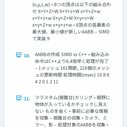
(x,y,z,w) • 8つの頂点は以下の組み合わ
せ X+Y+Z+W X+Y+z+W x+Y+Z+w
x+Y+z+w X+y+Z+W X+y+z+W
x+y+Z+w x+y+z+w • 8頂点の各要素の
最大値、最小値が新しいAABB – SIMD
で実装 9
AABBの作成 SIMD vs C++ • 組み込み
10.
命令はC++より6.4倍早く処理が完了
– 1メッシュ 161関節, 216個のメッシ
ュの更新時間 処理時間(msec) 10 8 6
4 2 0 1 2 11
フラスタム(視錐台)カリング • 視野に
11.
物体が入っているかチェックし見え
ない ものを省く • 事前に必要な情報
を収集 – 視錐台の収集 • カメラ、ミ
ラー、影 – 処理対象のAABBを収集 •