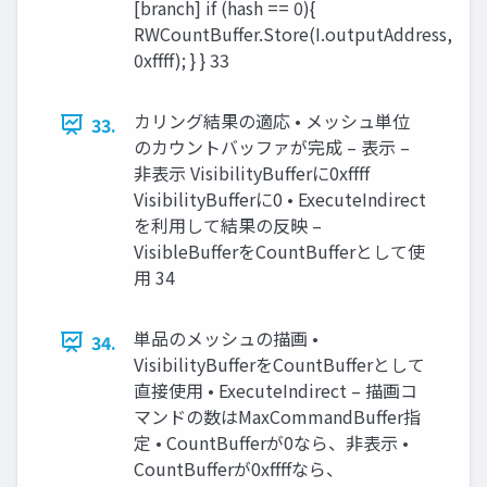
[branch] if (hash == 0){
RWCountBuffer.Store(I.outputAddress,
0xffff); } } 33
カリング結果の適応 • メッシュ単位
33.
のカウントバッファが完成 – 表示 –
非表示 VisibilityBufferに0xffff
VisibilityBufferに0 • ExecuteIndirect
を利用して結果の反映 –
VisibleBufferをCountBufferとして使
用 34
単品のメッシュの描画 •
34.
VisibilityBufferをCountBufferとして
直接使用 • ExecuteIndirect – 描画コ
マンドの数はMaxCommandBuffer指
定 • CountBufferが0なら、非表示 •
CountBufferが0xffffなら、