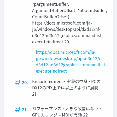
*pArgumentBuffer,
ArgumentBufferOffset, *pCountBuffer,
CountBufferOffset);
https://docs.microsoft.com/ja-
jp/windows/desktop/api/d3d12/nf-
d3d12-id3d12graphicscommandlist-
executeindirect 20
https://docs.microsoft.com/ja-
jp/windows/desktop/api/d3d12/nf-
d3d12-id3d12graphicscommandlist-
executeindirect
ExecuteIndirect • 実際の中身 • PCの
20.
DX12のPIX上では以上のように展開
21
パフォーマンス • 大きな改善はない •
21.
GPUカリング – MDIが有効 22