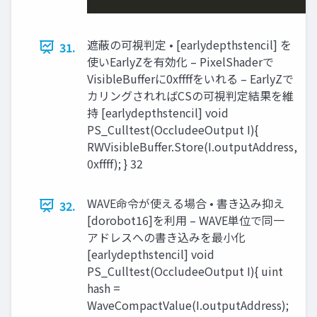
遮蔽の可視判定 • [earlydepthstencil] を
31.
使いEarlyZを有効化 – PixelShaderで
VisibleBufferに0xffffをいれる – EarlyZで
カリングされればCSの可視判定結果を維
持 [earlydepthstencil] void
PS_Culltest(OccludeeOutput I){
RWVisibleBuffer.Store(I.outputAddress,
0xffff); } 32
WAVE命令が使える場合 • 書き込み抑え
32.
[dorobot16]を利用 – WAVE単位で同一
アドレスへの書き込みを最小化
[earlydepthstencil] void
PS_Culltest(OccludeeOutput I){ uint
hash =
WaveCompactValue(I.outputAddress);