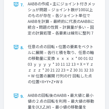
AABBの作成 • 主にジョイント付きメッ
7.
シュが問題 – ジョイント数が100以上
のものが存在 – 各ジョイント単位で
AABBを計算 – 最終的に代表のAABBに
統合 • 問題の性質 – 計算量が多い – 固
定の計算処理 – 各要素は線形に整列 7
任意の点の回転 • 位置の要素をベクト
8.
ルに展開 – 各行と積を取り、任意の軸
の移動量に変換 ｘ ｘ ｘ ｘ * 00 01 02
03 ｙ ｙ ｙ ｙ * 10 11 12 13 = X = Y ｚ
ｚ ｚ ｚ * 20 21 22 23 = Z 30 31 32 33
= W 位置の展開 行列の行 回転した点
の位置=X+Y+Z+W 8
AABBの回転後のAABB • 最大値と最小
9.
値の２点の回転を利用 – 最大値の移動
量を(X,Y,Z,W) – 最小値の移動量を