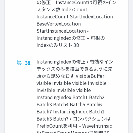
の修正 – InstanceCountは可視のイン
スタンス数 IndexCount
InstanceCount StartIndexLocation
BaseVertexLocation
StartInstanceLocation •
InstancingIndexの修正 – 可視の
Indexのみリスト 38
InstancingIndexの修正 • 有効なイン
38.
デックスのみを描画できるように先
頭から詰めなおす VisibleBuffer
visible invisible visible invisible
invisible invisible visible
InstancingIndex Batch1 Batch2
Batch3 Batch4 Batch5 Batch6
Batch7 InstancingIndex Batch1
Batch3 Batch7 • コンパクションは
PrefixCountを利用 – WaveIntrinsic
やSharedGroupMemoryで処理 39