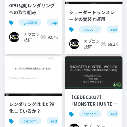
GPU駆動レンダリング
への取り組み
シェーダートランスレ
ータの実装と運用
gcc2016
capcom
re engine
r&d
capcom
r&d
カプコン
92.7K
技研
カプコン
68.2K
技研
【CEDEC2017】
『MONSTER HUNTER
レンダリングはまだ進
WORLD』のレンダリン
化しているか？
capcom
r&d
グ技術とGPU最適化の
capcom
r&d
カプコン
カプコン技研
紹介(前半)
カプコン