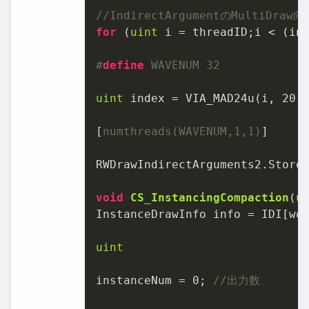
//IndirectArgumentのMultiDra
for
 (
uint
 i = threadID;i < (in
#
define
 WAVENUM 32
uint
 index = VIA_MAD24u(i, 
20
,
[
numthreads(WAVENUM,1,1)
]

RWDrawIndirectArguments2.Store
void
CS_InstancingCompaction
(
u
InstanceDrawInfo info = IDI[wor
uint
instanceNum = 
0
; 
//出力数