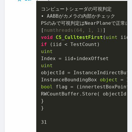
コンピュートシェーダの可視判定

• AABBがカメラの内部かチェック

PSのみで可視判定はNearPlaneで正常に
[
numthreads(64, 1, 1)
void
CS_CulltestFirst
(
uint
 iid
if
uint
uint
objectId = InstanceIndirectBuf
InstanceBoundingBox 
object
bool
 flag = (innertestBoxPoint
RWCountBuffer.Store( objectId 
}

}

31