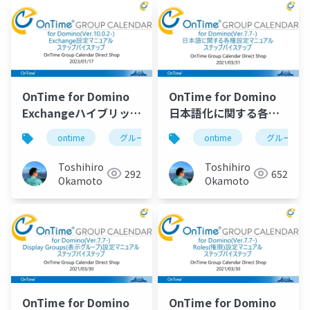
OnTime for Domino
OnTime for Domino
Exchangeハイブリッド
日本語化に関する各種
設定マニュアル
設定マニュアル
ontime
グループカレンダー
ontime
組織カレンダー
グループカ
Toshihiro
Toshihiro
292
652
Okamoto
Okamoto
OnTime for Domino
OnTime for Domino