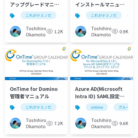
アップグレードマニュ
インストールマニュア
アル
ル
これがドミノだ
ontime
これがドミノだ
hcl
domino
on
Toshihiro
Toshihiro
1.2K
0.9K
Okamoto
Okamoto
OnTime for Domino
Azure AD(Microsoft
管理者マニュアル
Intra ID) SAML設定マ
ニュアル
これがドミノだ
ontime
ontime
hcl
domino
グループカ
Toshihiro
Toshihiro
7.2K
9.6K
Okamoto
Okamoto