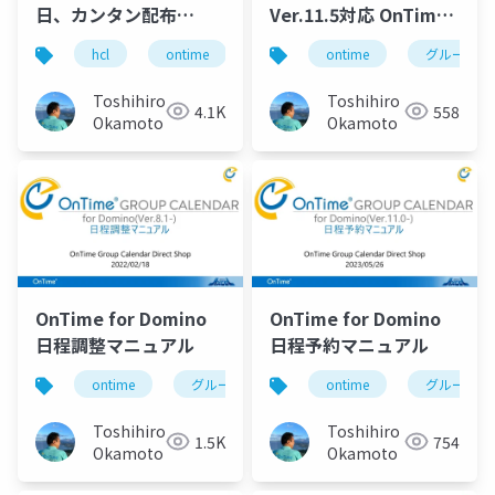
日、カンタン配布
Ver.11.5対応 OnTime
「OnTimeイベント管
検定テスト (管理者編)
hcl
ontime
組織スケジュール
ontime
グループカ
組織カレン
理」 第76回のの会登
導入から日本語化と設
壇資料 2025年7月10
定まで
Toshihiro
Toshihiro
4.1K
558
日(木)
Okamoto
Okamoto
OnTime for Domino
OnTime for Domino
日程調整マニュアル
日程予約マニュアル
ontime
グループカレンダー
ontime
組織カレンダー
グループカ
Toshihiro
Toshihiro
1.5K
754
Okamoto
Okamoto