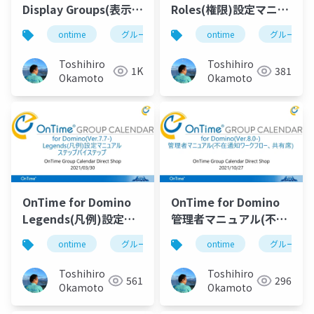
Display Groups(表示グ
Roles(権限)設定マニュ
ループ)設定マニュアル
アル
ontime
グループカレンダー
ontime
組織カレンダー
グループカ
Toshihiro
Toshihiro
1K
381
Okamoto
Okamoto
OnTime for Domino
OnTime for Domino
Legends(凡例)設定マ
管理者マニュアル(不在
ニュアル
通知ワークフロー、共
ontime
グループカレンダー
ontime
組織カレンダー
グループカ
有席)
Toshihiro
Toshihiro
561
296
Okamoto
Okamoto