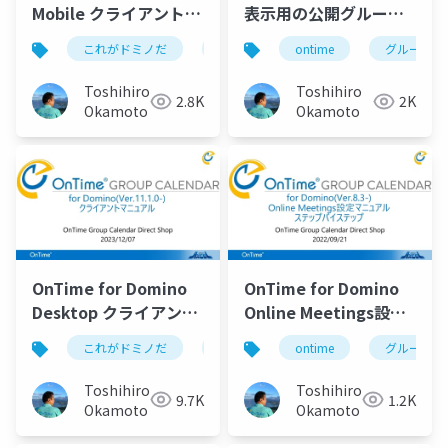
Mobile クライアントマ
表示用の公開グループ
ニュアル
設定例資料
これがドミノだ
ontime
ontime
hcl
domino
グループカ
Toshihiro
Toshihiro
2.8K
2K
Okamoto
Okamoto
OnTime for Domino
OnTime for Domino
Desktop クライアント
Online Meetings設定
マニュアル
マニュアル
これがドミノだ
ontime
ontime
hcl
domino
グループカ
Toshihiro
Toshihiro
9.7K
1.2K
Okamoto
Okamoto