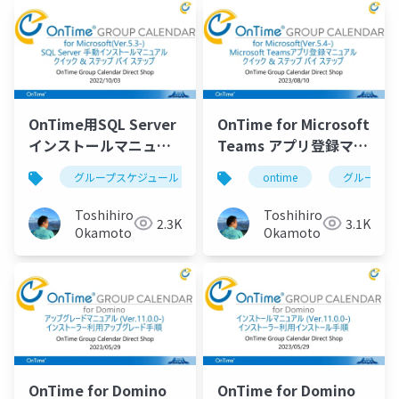
OnTime用SQL Server
OnTime for Microsoft
インストールマニュア
Teams アプリ登録マニ
ル
ュアル
グループスケジュール
ontime
ontime
グループカレンダ
グループカ
Toshihiro
Toshihiro
2.3K
3.1K
Okamoto
Okamoto
OnTime for Domino
OnTime for Domino