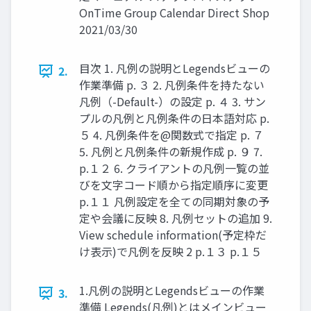
OnTime Group Calendar Direct Shop
2021/03/30
目次 1. 凡例の説明とLegendsビューの
2.
作業準備 p. ３ 2. 凡例条件を持たない
凡例（-Default-）の設定 p. ４ 3. サン
プルの凡例と凡例条件の日本語対応 p.
５ 4. 凡例条件を@関数式で指定 p. ７
5. 凡例と凡例条件の新規作成 p. ９ 7.
p.１２ 6. クライアントの凡例一覧の並
びを文字コード順から指定順序に変更
p.１１ 凡例設定を全ての同期対象の予
定や会議に反映 8. 凡例セットの追加 9.
View schedule information(予定枠だ
け表示)で凡例を反映 2 p.１３ p.１５
1.凡例の説明とLegendsビューの作業
3.
準備 Legends(凡例)とはメインビュー