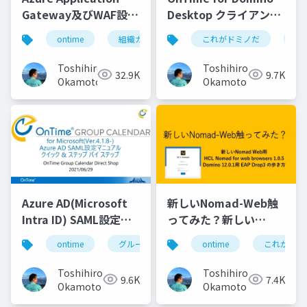
Gateway及びWAF設定
Desktop クライアント
マニュアル
マニュアル
ontime
組織カレンダー
これがドミノだ
組織スケジュール
on
Toshihiro
Toshihiro
32.9K
9.7K
Okamoto
Okamoto
Azure AD(Microsoft
新しいNomad-Web触
Intra ID) SAML設定マ
ってみた？新しい
ニュアル
Nomad Web用 HCL
ontime
グループカレンダー
ontime
組織カレンダー
これがドミ
Nomad for web
browsers 1.0.5
Toshihiro
Toshihiro
9.6K
7.4K
Domino 12.0.1用 EAP
Okamoto
Okamoto
Drop3 の歩き方