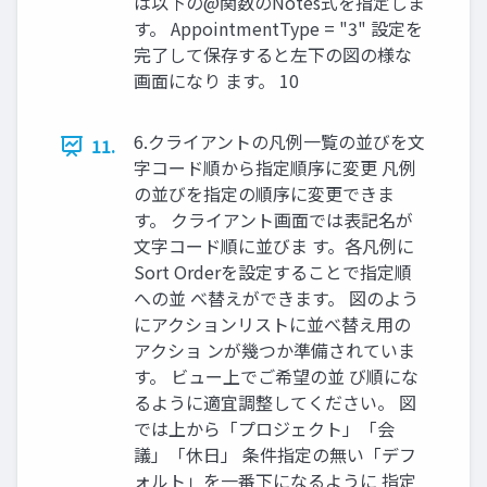
は以下の@関数のNotes式を指定しま
す。 AppointmentType = "3" 設定を
完了して保存すると左下の図の様な
画面になり ます。 10
6.クライアントの凡例一覧の並びを文
11.
字コード順から指定順序に変更 凡例
の並びを指定の順序に変更できま
す。 クライアント画面では表記名が
文字コード順に並びま す。各凡例に
Sort Orderを設定することで指定順
への並 べ替えができます。 図のよう
にアクションリストに並べ替え用の
アクショ ンが幾つか準備されていま
す。 ビュー上でご希望の並 び順にな
るように適宜調整してください。 図
では上から「プロジェクト」「会
議」「休日」 条件指定の無い「デフ
ォルト」を一番下になるように 指定