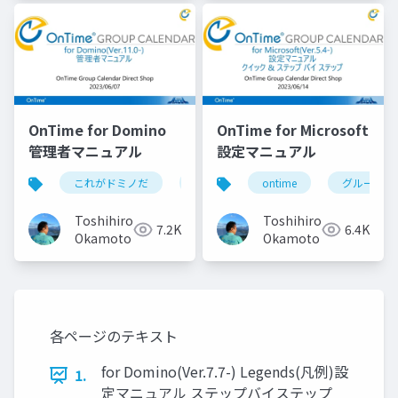
OnTime for Domino
OnTime for Microsoft
管理者マニュアル
設定マニュアル
これがドミノだ
ontime
ontime
hcl
domino
グループカ
Toshihiro
Toshihiro
7.2K
6.4K
Okamoto
Okamoto
各ページのテキスト
for Domino(Ver.7.7-) Legends(凡例)設
1.
定マニュアル ステップバイステップ