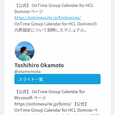
【公式】 OnTime Group Calendar for HCL
Domino ページ
https://ontimesuite.jp/fordomino/
OnTime Group Calendar for HCL Dominoの
凡例設定について説明したマニュアル。
Toshihiro Okamoto
@okamomoba
スライド一覧
【公式】 OnTime Group Calendar for
Microsoft ページ
https://ontimesuite.jp/forms/ 【公式】
OnTime Group Calendar for HCL Domino ペ