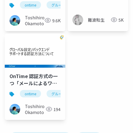
ニュアル
ontime
グループカレンダー
組織カレンダー
Toshihiro
難波和生
5K
9.6K
Okamoto
OnTime 認証方式の一
つ「メールによるワン
タイムトークン発行」
ontime
グループカレンダー
グループスケジュー
画面サンプル」
Toshihiro
194
Okamoto