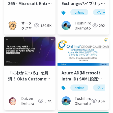
365 - Microsoft Entra
Exchangeハイブリッド
ID 概要
設定マニュアル
ontime
グループカ
オータ
Toshihiro
159.5K
292
タクヤ
Okamoto
「にわかにつら」を解
Azure AD(Microsoft
消！ Okta Customer
Intra ID) SAML設定マ
Identity Cloud
ニュアル
ontime
グループカ
(Powered by Auth0)
を用いた 認証機能の実
Daizen
Toshihiro
5.7K
9.6K
装
Ikehara
Okamoto