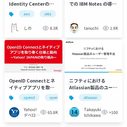
Identity Centerの連
での IBM Notes の導入
携をしてみた
設定について
aws
okta
sso
アイデンティティ管理
しの
8.3K
tanuchi
1.9K
OpenID Connectとネ
ニフティにおける
イティブアプリを取り
Atlassian製品のユーザ
巻く仕様と動向 Yahoo!
ー管理手法
openid
openid_tokyo
atlassian
JAPANの取り組み
#openid
Yahoo!
Takayuki
65.8K
>100
#openid_tokyo
デベロッ
Ishikawa
パーネッ
トワーク