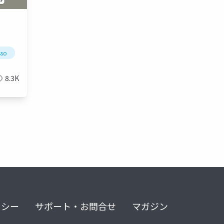
sso
アイデンティティ管理
権限制御
8.3K
リシー
サポート・お問合せ
マガジン