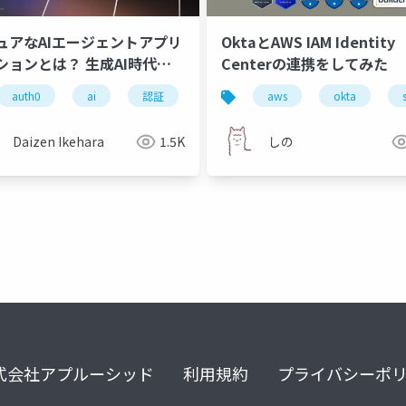
ュアなAIエージェントアプリ
OktaとAWS IAM Identity
ションとは？ 生成AI時代の
Centerの連携をしてみた
と認可
auth0
ai
認証
認可
aws
okta
Daizen Ikehara
1.5K
しの
式会社アプルーシッド
利用規約
プライバシーポ