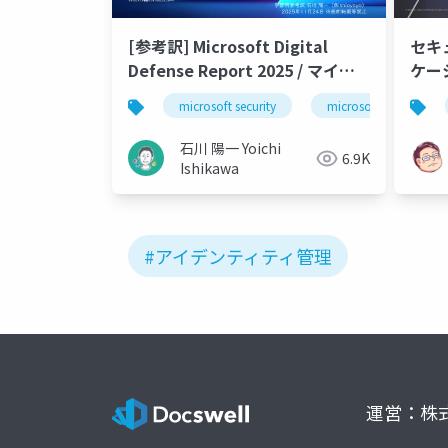
[参考訳] Microsoft Digital
セキ
Defense Report 2025 / マイク
ケー
ロソフト デジタル防御レポート
認証
microsoft security
microsoft defender
2025
石川 陽一 Yoichi
6.9K
Ishikawa
#アイデンティティ管理
運営：株