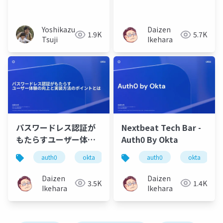
Auth0 powered by
Identity Cloud
Auth0
(Powered by Auth0)
を用いた 認証機能の実
Yoshikazu
Daizen
1.9K
5.7K
装
Tsuji
Ikehara
パスワードレス認証が
Nextbeat Tech Bar -
もたらすユーザー体験
Auth0 By Okta
の向上と実装方法のポ
auth0
okta
passkeys
auth0
webauthn
okta
イントとは
Daizen
Daizen
3.5K
1.4K
Ikehara
Ikehara