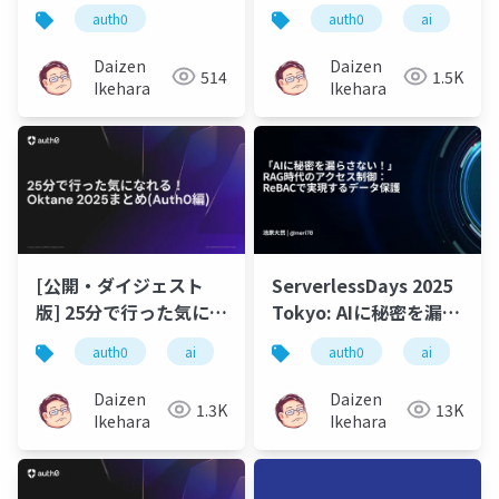
Auth0最新情報セッシ
とは？ 生成AI時代の認
auth0
auth0
ai
ョン (2026.04)
証と認可
Daizen
Daizen
514
1.5K
Ikehara
Ikehara
[公開・ダイジェスト
ServerlessDays 2025
版] 25分で行った気にな
Tokyo: AIに秘密を漏ら
れる！ Oktane 2025ま
さない！」RAG時代の
auth0
ai
oktane
auth0
ai
r
とめ(Auth0編)
アクセス制御：ReBAC
で実現するデータ保護
Daizen
Daizen
1.3K
13K
Ikehara
Ikehara