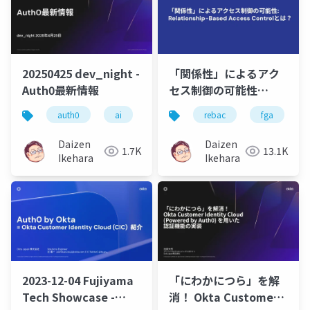
20250425 dev_night -
「関係性」によるアク
Auth0最新情報
セス制御の可能性
Relationship-Based
auth0
ai
認証
rebac
認可
saas
fga
Access Controlとは？
Daizen
Daizen
1.7K
13.1K
Ikehara
Ikehara
2023-12-04 Fujiyama
「にわかにつら」を解
Tech Showcase -
消！ Okta Customer