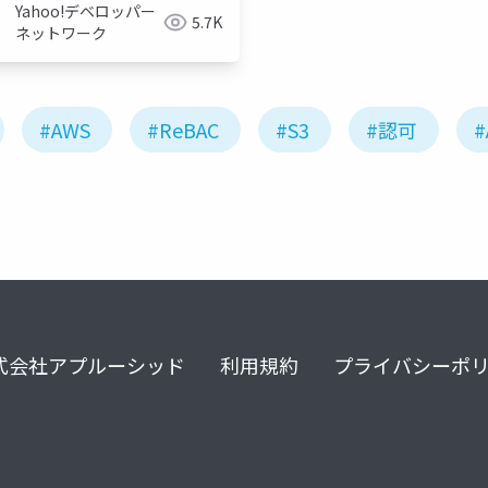
Yahoo!デベロッパー
5.7K
ネットワーク
#AWS
#ReBAC
#S3
#認可
#
式会社アプルーシッド
利用規約
プライバシーポ