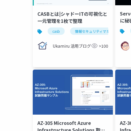
Serv
CASBとは|シャドーITの可視化と
に秘
一元管理を1枚で整理
のア
casb
情報セキュリティマネジメント試験
する
Ukamiru 活用ブログ
>100
AZ-305 Microsoft Azure
AZ-3
Infrastructure Solutions 取得
Infr