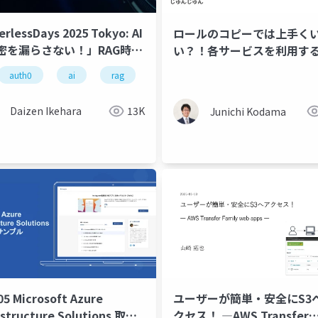
erlessDays 2025 Tokyo: AI
ロールのコピーでは上手く
密を漏らさない！」RAG時代
い？！各サービスを利用す
クセス制御：ReBACで実現
に必要な最低限の権限とは
auth0
ai
rag
rebac
シャドーit
クラウド
可視化
dlp
アクセ
データ保護
Daizen Ikehara
13K
Junichi Kodama
05 Microsoft Azure
ユーザーが簡単・安全にS3
astructure Solutions 取得
クセス！ ―AWS Transfer