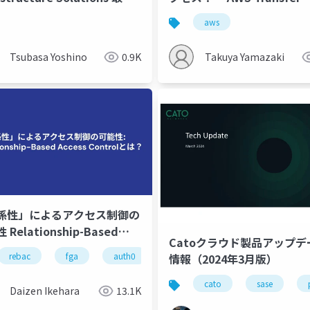
会 第10回
Family web apps―
aws
Tsubasa Yoshino
0.9K
Takuya Yamazaki
係性」によるアクセス制御の
Relationship-Based
Catoクラウド製品アップデ
ess Controlとは？
rebac
fga
auth0
cloud native
authorization
情報（2024年3月版）
cato
sase
Daizen Ikehara
13.1K