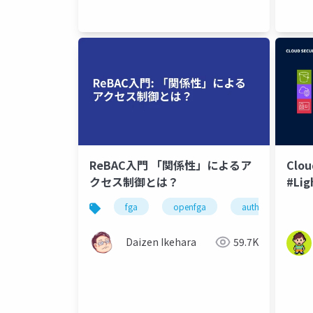
ReBAC入門 「関係性」によるア
Clou
クセス制御とは？
#Li
fga
openfga
authorization
Daizen Ikehara
59.7K