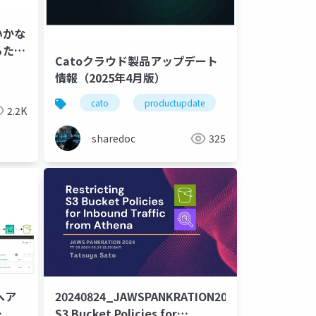
いかな
るため
Catoクラウド製品アップデート
？！
ス制御
ukamiru
情報（2025年4月版）
cato
productupdate
2.2K
sharedoc
325
へア
20240824_JAWSPANKRATION2024_Restricting
S3 Bucket Policies for