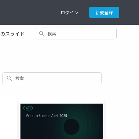
ログイン
新規登録
検索
てのスライド
検索