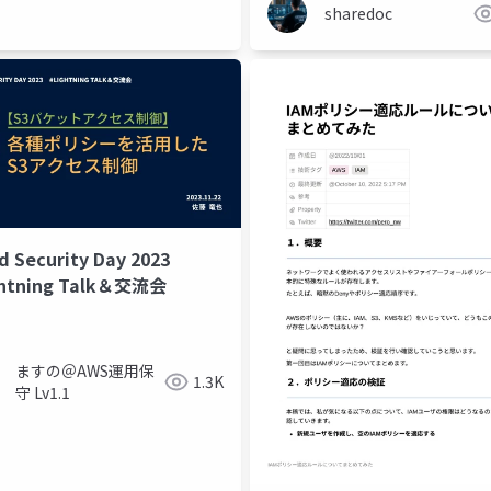
sharedoc
d Security Day 2023
ghtning Talk＆交流会
authz
ますの＠AWS運用保
1.3K
守 Lv1.1