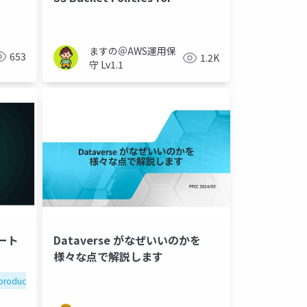
Inbound Traffic from Athena
ますの＠AWS運用保
653
1.2K
守 Lv1.1
ート
Dataverse がなぜいいのかを
様々な点で解説します
productupdate