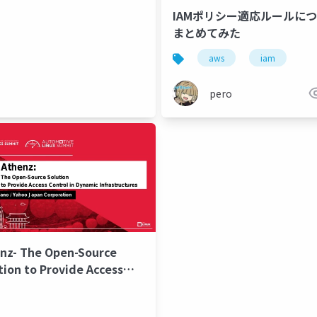
IAMポリシー適応ルールに
まとめてみた
aws
iam
pero
nz- The Open-Source
tion to Provide Access
rol in Dynamic
astructures