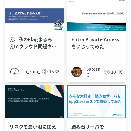
え、私のFlagまるみ
Entra Private Access
え!? クラウド問題やイ
をいじってみた
ンフラにおける題設計
ミスにみるクラウドセ
キュリティ(入門) - 魔女
Satoshi
a_zara_n
15.3K
10.4K
のお茶会 #7 おふらい
G
ん! (2025冬)
リスクを最小限に抑え
踏み台サーバを