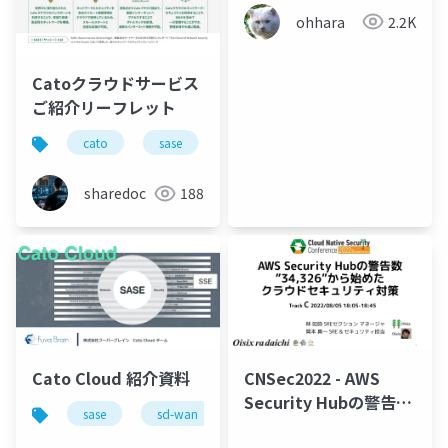
の演習でクラウドセキ
ohhara
2.2K
ュリティ設定を体感す
る」
Catoクラウドサービス
ご紹介リーフレット
cato
sase
ゼロトラスト
sharedoc
188
Cato Cloud 紹介資料
CNSec2022 - AWS
Security Hubの警告数
sase
sd-wan
ネットワーク
セキュリティ
”34,326”から始めた ク