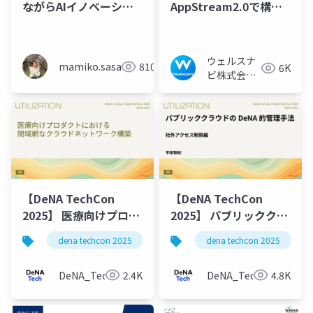
ながらAIイノベーショ
AppStream2.0で構築
ンを最大化 ソブリン
してみた
AIを実現するための5つ
の重要な要素
ウェルスナ
mamiko.sasakawa
810
6K
ビ株式会社
技術広報チ
ーム
【DeNA TechCon
【DeNA TechCon
2025】 医療向けプロダ
2025】 パブリッククラ
クトにおける 閉域網な
ウドの DeNA 的管理手
dena techcon 2025
dena techcon 2025
クラウドネットワーク
法 (社外アクセス制限
構築
編)
DeNA_Tech
2.4K
DeNA_Tech
4.8K