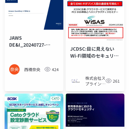
JAWS
DE&I_20240727-
JCDSC:目に見えない
GuardDuty
Wi-Fi領域のセキュリテ
ィはクラウド型WiSAS
で解決 2024_1128
西橋奈央
424
株式会社ス
261
プライン・
ネットワー
ク