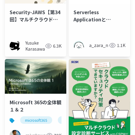
Serverless
Security-JAWS【第34
Applicationと
回】マルチクラウド環
Security 開発者だから
境で3年間CSPMをやっ
こそしってほしい
てきた
Amazon S3
Yusuke
a_zara_n
1.1K
6.3K
Karasawa
Microsoft 365の全体観
１＆２
microsoft365
powerapps