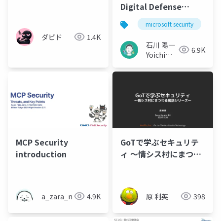
Digital Defense
Report 2025 / マイク
microsoft security
ロソフト デジタル防御
ダビド
1.4K
レポート 2025
石川 陽一
6.9K
Yoichi
Ishikawa
MCP Security
GoTで学ぶセキュリテ
introduction
ィ 〜情シス村にまつわ
る寓話シリーズ〜
a_zara_n
4.9K
原 利英
398