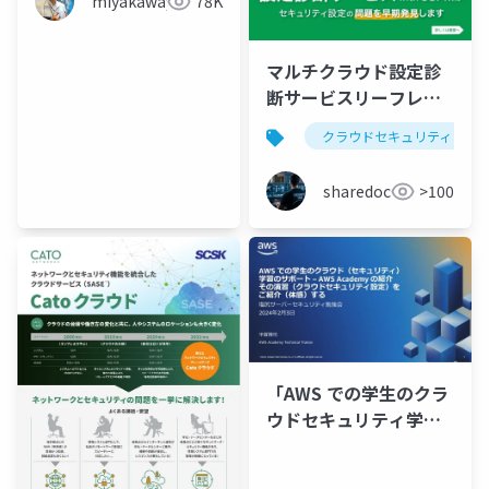
miyakawayuho
78K
マルチクラウド設定診
断サービスリーフレッ
ト
クラウドセキュリティ
sharedoc
>100
「AWS での学生のクラ
ウドセキュリティ学習
の サポート - AWS
Academy の紹介 とそ