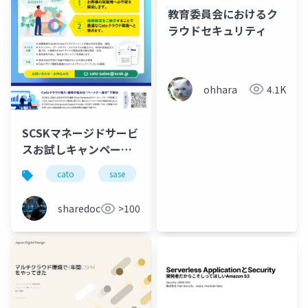
教育委員会におけるク
ラウドセキュリティ
ohhara
4.1K
SCSKマネージドサービ
スお試しキャンペーン
第一弾「Catoクラウド
cato
sase
ゼロトラスト
設定診断サービス」
sharedoc
>100