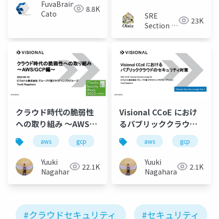
ラウドセキュリティ対
FuvaBrain-
8.8K
策
Cato
SRE
23K
Section at
Oisix ra
daichi Inc
クラウド時代の脆弱性
Visional CCoE におけ
への取り組み 〜AWS・
るパブリッククラウド
GCP編〜
のセキュリティ対策
aws
gcp
cloud
aws
security
gcp
c
Yuuki
Yuuki
22.1K
2.1K
Nagahara
Nagahara
#クラウドセキュリティ
#セキュリティ