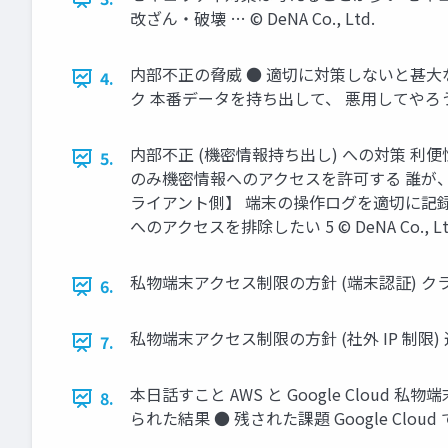
改ざん‧破壊 … © DeNA Co., Ltd.
内部不正の脅威 ● 適切に対策しないと甚⼤
4.
ク 本番データを持ち出して、 悪⽤してやろう... 本
内部不正 (機密情報持ち出し) への対策 利
5.
のみ機密情報へのアクセスを許可する 誰が、
ライアント側】 端末の操作ログを適切に記
へのアクセスを排除したい 5 © DeNA Co., Lt
私物端末アクセス制限の⽅針 (端末認証) クラウド
6.
私物端末アクセス制限の⽅針 (社外 IP 制限) 追
7.
本⽇話すこと AWS と Google Clou
8.
られた結果 ● 残された課題 Google Cloud