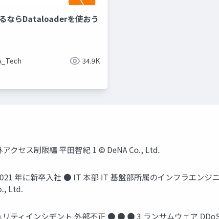
やるならDataloaderを使おう
A_Tech
34.9K
ス制限編 平⽥智紀 1 © DeNA Co., Ltd.
 2021 年に新卒⼊社 ● IT 本部 IT 基盤部所属のインフラ
 Ltd.
ィインシデント 外部不正 ● ● ● 3 ランサムウェア DDoS 