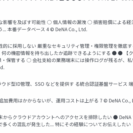
な影響を及ぼす可能性 ○ 個⼈情報の漏洩 ○ 損害賠償による
番データベース 4 © DeNA Co., Ltd.
便性的に採⽤しない 厳重なセキュリティ管理‧権限管理を徹底する 
何の機密情報を持ち出したか追跡できるようにする ● ● 【
録‧保管する ○ 会社⽀給の業務端末には操作ログが残るが、
d.
型ID管理、SSO などを提供す る統合認証基盤サービス 端末認証 コス
加費⽤はかからないが、運⽤コストは上がる 7 © DeNA Co., L
d 私物端末からクラウドアカウントへのアクセスを排除したい ● D
 で多くの混乱が発⽣した... 特にその経験についてお伝えしたい！ 8 © 