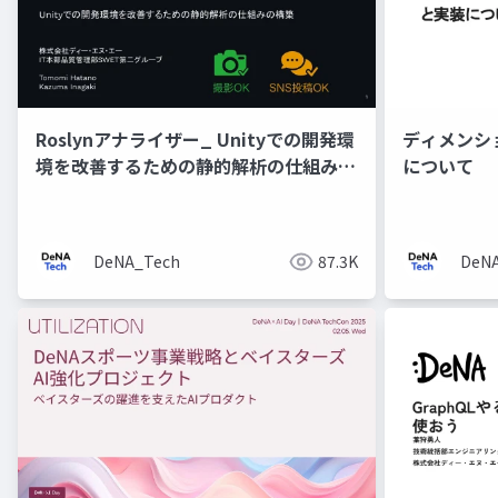
Roslynアナライザー_ Unityでの開発環
ディメンシ
境を改善するための静的解析の仕組みの
について
構築
DeNA_Tech
87.3K
DeN