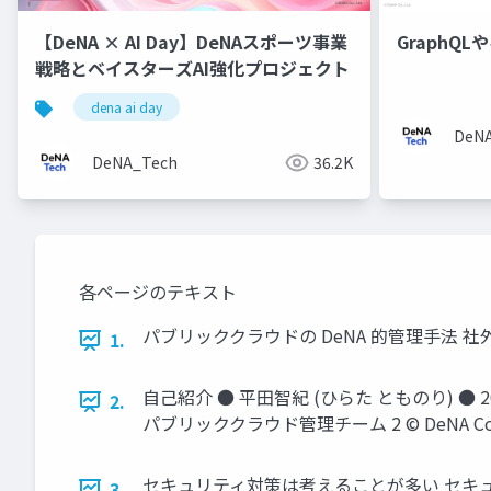
【DeNA × AI Day】DeNAスポーツ事業
GraphQL
戦略とベイスターズAI強化プロジェクト
dena ai day
DeN
DeNA_Tech
36.2K
各ページのテキスト
パブリッククラウドの DeNA 的管理⼿法 社外アクセ
1.
⾃⼰紹介 ● 平⽥智紀 (ひらた とものり) ●
2.
パブリッククラウド管理チーム 2 © DeNA Co.,
セキュリティ対策は考えることが多い セキュリテ
3.