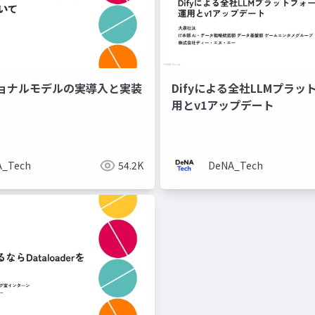
ョナルモデルの実導入と実装
Difyによる全社LLMプラ
用とv1アップデート
A_Tech
54.2K
DeNA_Tech