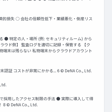
経済的損失 ○ 会社の信頼性低下‧業績悪化‧倒産リス
● 特定の⼈‧場所 (例: セキュリティルーム) から
クラウド側】 監査ログを適切に記録‧保管する 【ク
私物端末は残らない 私物端末からクラウドアカウント
トが⾮常にかかる... 6 © DeNA Co., Ltd.
td.
eNA で採⽤したアクセス制限の⼿法 ● 実際に導⼊して得
DeNA Co., Ltd.