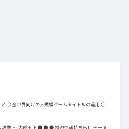
エンジニア ○ 全世界向けの⼤規模ゲームタイトルの運⽤ ○
攻撃 … 内部不正 ● ● ● 機密情報持ち出し データ