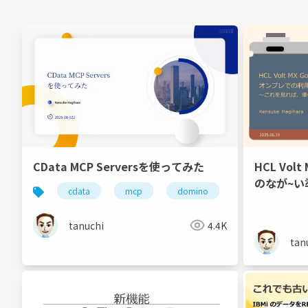
CData MCP Serversを使ってみた
HCL Vo
のなが~い
cdata
mcp
domino
hcl
tanuchi
4.4K
tan