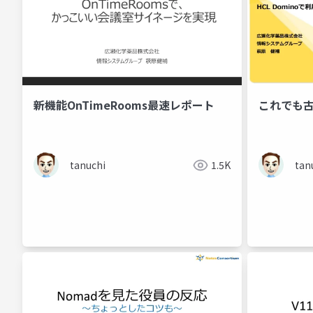
新機能OnTimeRooms最速レポート
これでも
tanuchi
1.5K
tan