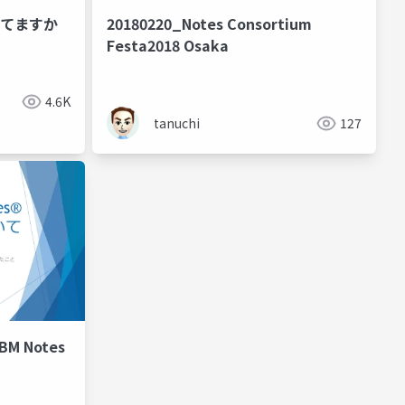
用してますか
20180220_Notes Consortium
Festa2018 Osaka
4.6K
tanuchi
127
BM Notes