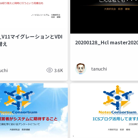
04_V11マイグレーションとVDI
20200128_Hcl master20
替え
tanuchi
uchi
3.6K