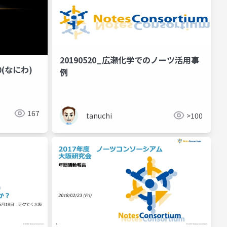
20190520_広瀬化学でのノーツ活用事
20(なにわ)
例
167
tanuchi
>100