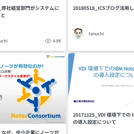
622_弊社経営部門がシステムに
20180518_ICSブログ活
こと
tanuchi
uchi
4.9K
20171125_VDI 環境下での I
の導入設定について
125_なぜ、中小企業にノーツが