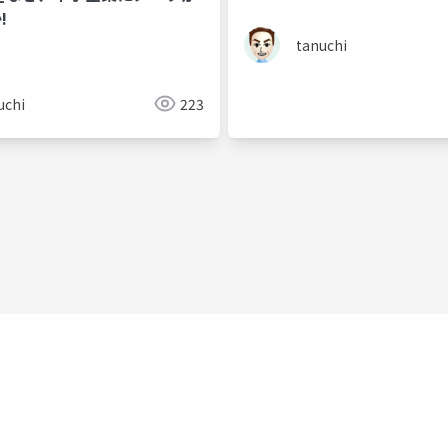
!
tanuchi
uchi
223