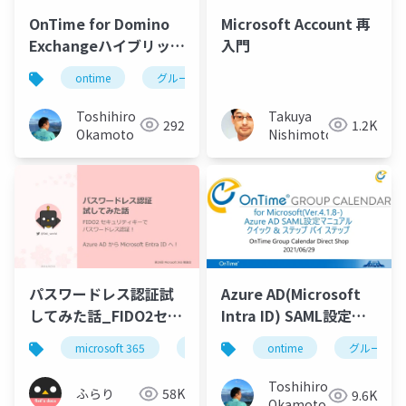
OnTime for Domino
Microsoft Account 再
Exchangeハイブリッド
入門
設定マニュアル
ontime
グループカレンダー
組織カレンダー
Toshihiro
Takuya
292
1.2K
Okamoto
Nishimoto
パスワードレス認証試
Azure AD(Microsoft
してみた話_FIDO2セキ
Intra ID) SAML設定マ
ュリティキーでパスワ
ニュアル
microsoft 365
microsoft entra
ontime
azure ad
グループカ
ードレス認証
Toshihiro
ふらり
58K
9.6K
Okamoto