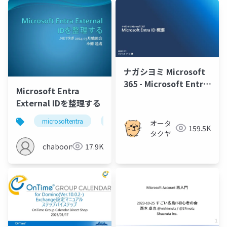
ナガシヨミ Microsoft
365 - Microsoft Entra
Microsoft Entra
ID 概要
External IDを整理する
microsoftentra
azure
オータ
159.5K
タクヤ
chaboon
17.9K