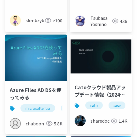
Solutions 取得学習会
第7回
Tsubasa
skmkzyk
>100
436
Yoshino
Catoクラウド製品アッ
Azure Files AD DSを使
プデート情報（2024年
ってみる
3月版）
cato
sase
microsoftentra
azure
active directory
sharedoc
1.4K
chaboon
5.8K