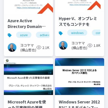
Hyper-V、オンプレミ
Azure Active
スでもコンテナを
Directory Domain
Services(Azure ADDS)
windows
containe
azure
active directory
キホンのキ
ヨコヤマ
ヨコヤマ
1.8K
2.1K
(横山哲也)
(横山哲也)
Microsoft Azureを使
Windows Server 2012
った災害復旧の基礎
R2によるガバナンス強