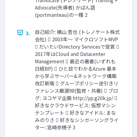
Advocate(先導者) かばん語
(portmanteau)の一種 2
自己紹介: 横山 哲也 (トレノケート株式
3.
会社)  2003年～ マイクロソフトMVP
 だいたいDirectory Servicesで受賞 
2017年はCloud and Datacenter
Management  最近の著書(いずれも
日経BP)  ひと目でわかるAzure 基本
から学ぶサーバー&ネットワーク構築
改訂新版  グループポリシー逆引きリ
ファレンス厳選98(監修・共著)  ブロ
グ: ヨコヤマ企画 http://yp.g20k.jp/ 
好きなクラウドサービス: 仮想マシン
テンプレート  好きなアイドル: まな
みのりさ  好きなシンガーソングライ
ター: 宮崎奈穂子 3