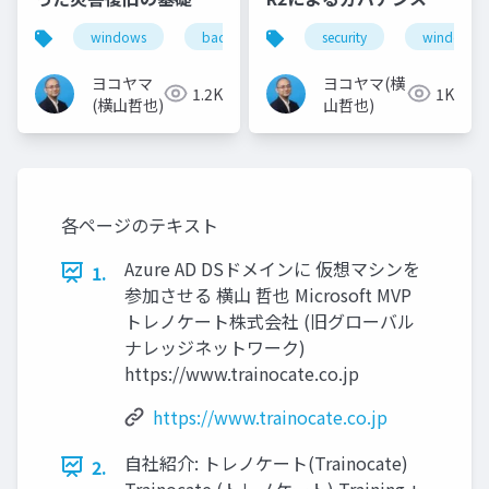
化
windows
backup
cloud
security
azure
windows se
ヨコヤマ
ヨコヤマ(横
1.2K
1K
(横山哲也)
山哲也)
各ページのテキスト
Azure AD DSドメインに 仮想マシンを
1.
参加させる 横山 哲也 Microsoft MVP
トレノケート株式会社 (旧グローバル
ナレッジネットワーク)
https://www.trainocate.co.jp
https://www.trainocate.co.jp
自社紹介: トレノケート(Trainocate)
2.
Trainocate (トレノケート) Training +