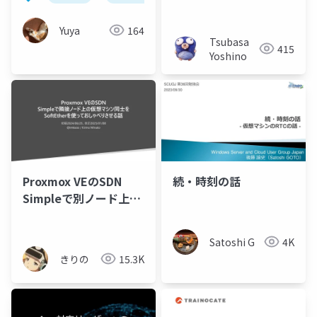
Solutions 取得学習会
2024 第1回
Yuya
164
Tsubasa
415
Yoshino
Proxmox VEのSDN
続・時刻の話
Simpleで別ノード上の
VMを通信出来るように
する話
Satoshi G
4K
きりの
15.3K