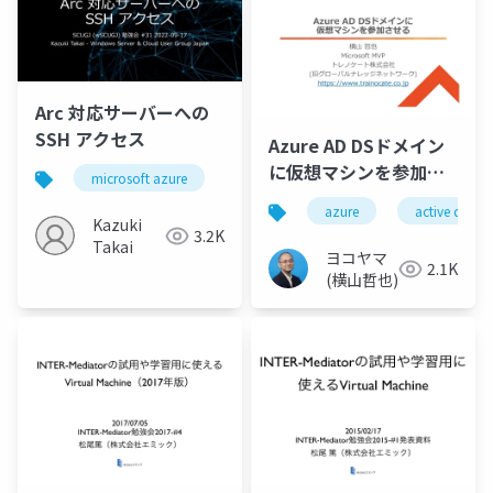
Arc 対応サーバーへの
SSH アクセス
Azure AD DSドメイン
に仮想マシンを参加さ
microsoft azure
azure arc
ssh
rdp
せる
azure
active direct
Kazuki
3.2K
Takai
ヨコヤマ
2.1K
(横山哲也)