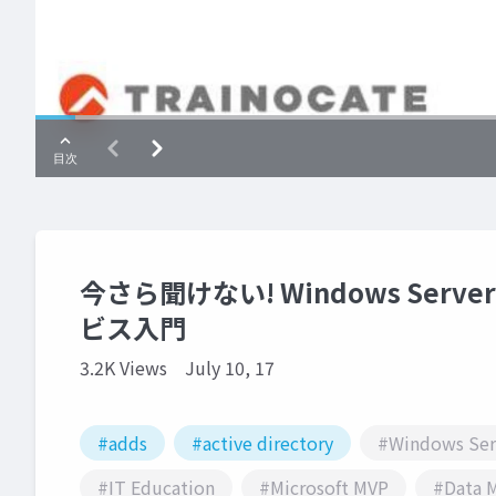
今さら聞けない! Windows Server 
ビス入門
3.2K Views
July 10, 17
#adds
#active directory
#Windows Ser
#IT Education
#Microsoft MVP
#Data 