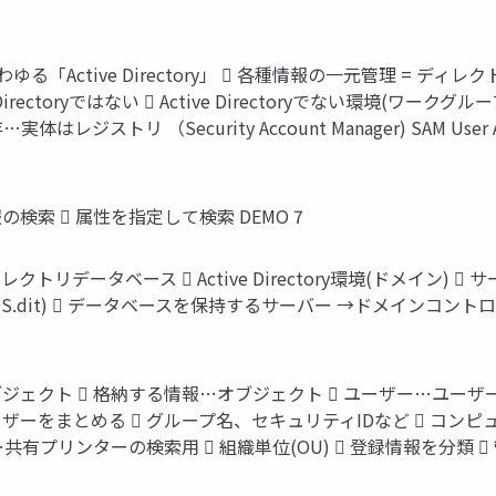
 いわゆる「Active Directory」  各種情報の一元管理 = デ
e Directoryではない  Active Directoryでない環境(
ジストリ （Security Account Manager) SAM User
 情報の検索  属性を指定して検索 DEMO 7
 ディレクトリデータベース  Active Directory環境(ドメイ
存(NTDS.dit)  データベースを保持するサーバー →ドメイン
とは: オブジェクト  格納する情報…オブジェクト  ユーザー…
ーザーをまとめる  グループ名、セキュリティIDなど  コン
有プリンターの検索用  組織単位(OU)  登録情報を分類 