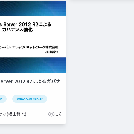
Server 2012 R2によるガバナ
ty
hyper-v
windows server
dr
microsoft azure
ヤマ(横山哲也)
1K