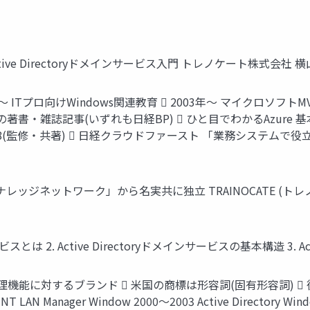
 Active Directoryドメインサービス入門 トレノケート株式会社 
ITプロ向けWindows関連教育  2003年～ マイクロソフトMVP  だ
ment  最近の著書・雑誌記事(いずれも日経BP)  ひと目でわかるA
修・共著)  日経クラウドファースト 「業務システムで役立つ 
ナレッジネットワーク」から名実共に独立 TRAINOCATE (トレノケート
ービスとは 2. Active Directoryドメインサービスの基本構造 3. A
管理機能に対するブランド  米国の商標は形容詞(固有形容詞)  従来のActive
 LAN Manager Window 2000～2003 Active Directory Window 