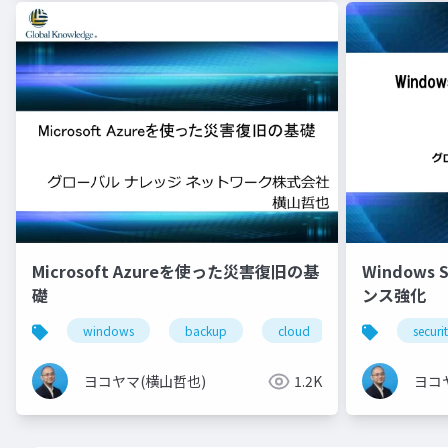
Microsoft Azureを使った災害復旧の基
Windows 
礎
ンス強化
windows
backup
cloud
azure
securi
ヨコヤマ(横山哲也)
1.2K
ヨコ