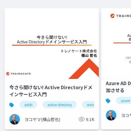
Azure 
今さら聞けない! Active Directoryドメ
加させる
インサービス入門
azure
adds
active directory
windows server
ヨコ
ヨコヤマ(横山哲也)
9.1K