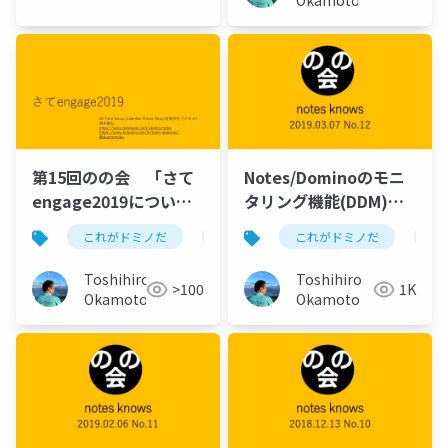
Okamoto
第15回のの会 「さて
Notes/Dominoのモニ
engage2019につい
タリング機能(DDM)に
て」
ついて
これがドミノだ
ontime
これがドミノだ
hcl
domino
on
Toshihiro
Toshihiro
>100
1K
Okamoto
Okamoto