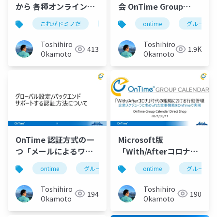
から 各種オンライン会
会 OnTime Group
議の開催
Calendar の Teams 踏
これがドミノだ
ontime
ontime
hcl
domino
グループカ
み込み活用術
Toshihiro
Toshihiro
413
1.9K
Okamoto
Okamoto
OnTime 認証方式の一
Microsoft版
つ「メールによるワン
「With/Afterコロナ」
タイムトークン発行」
時代の組織における行
ontime
グループカレンダー
ontime
グループスケジュー
グループカ
画面サンプル」
動管理 企業スケジュ
ーラに求められた重要
Toshihiro
Toshihiro
194
190
機能を OnTime Group
Okamoto
Okamoto
Calendar で実現