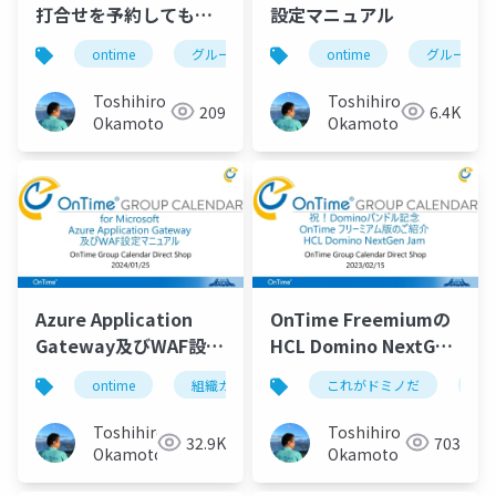
打合せを予約してもら
設定マニュアル
う機能」Dominoのラ
ontime
グループカレンダー
ontime
組織カレンダー
グループカ
イセンスがあれば誰で
も使えるOnTime 日程
Toshihiro
Toshihiro
209
6.4K
予約機能のご案内
Okamoto
Okamoto
Azure Application
OnTime Freemiumの
Gateway及びWAF設定
HCL Domino NextGen
マニュアル
Jam 2023/02/15
ontime
組織カレンダー
これがドミノだ
組織スケジュール
on
2023年2⽉15⽇にHCL
ジャパン本社で開催さ
Toshihiro
Toshihiro
32.9K
703
れていた「Domino
Okamoto
Okamoto
Next-Gen Jam