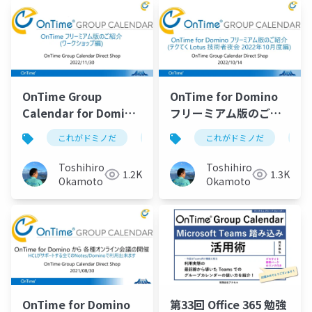
Tokyo」でOnTime for
Domino フリーミアム
版を紹介させていただ
きました。今回は主に
製品版との機能比較及
び HCL NotesやHCL
OnTime Group
OnTime for Domino
Verse標準のカレンダ
Calendar for Domino
フリーミアム版のご紹
ーとの画面比較などの
Freemium(フリーミア
介 (テクてく Lotus 技
内容もご紹介していま
これがドミノだ
ontime
これがドミノだ
hcl
domino
on
ム版) は有効なDomino
術者夜会 2022年10月度
す。
CCBライセンスをお持
編)
Toshihiro
Toshihiro
1.2K
1.3K
ちなら追加費用無しで
Okamoto
Okamoto
利用できるという説明
OnTime for Domino
第33回 Office 365 勉強