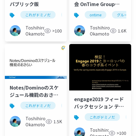
パブリック版
会 OnTime Group
Calendar for
これがドミノだ
ontime
ontime
hcl
domino
グループカ
Microsoft Teams
Toshihiro
Toshihiro
>100
1.6K
Okamoto
Okamoto
Notes/Dominoのスケ
ジュール機能のおさら
engage2019 フィード
い 及び OnTimeの
バックセッション テク
これがドミノだ
ontime
hcl
domino
Domino/Exchange連
てく Lotus 技術者夜会
携機能
これがドミノだ
on
Toshihiro
1.5K
Okamoto
Toshihiro
>100