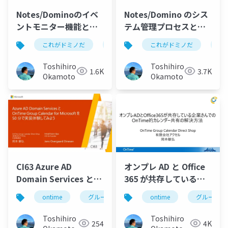
Notes/Dominoのイベ
Notes/Domino のシス
ントモニター機能と
テム管理プロセスと
は？
は？
これがドミノだ
ontime
これがドミノだ
hcl
domino
on
Toshihiro
Toshihiro
1.6K
3.7K
Okamoto
Okamoto
CI63 Azure AD
オンプレ AD と Office
Domain Services と
365 が共存している企
OnTime Group
業さんでの OnTime 的
ontime
グループカレンダー
ontime
グループスケジュー
グループカ
Calendar for
カレンダー共有の解決
Microsoft を 50 分で実
方法
Toshihiro
Toshihiro
254
4K
装体験してみよう