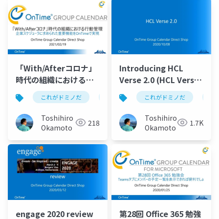
「With/Afterコロナ」
Introducing HCL
時代の組織における行
Verse 2.0 (HCL Verse
動管理 企業スケジュ
2.0 のご紹介)
これがドミノだ
ontime
これがドミノだ
hcl
domino
on
ーラに求められた重要
機能を OnTime Group
Toshihiro
Toshihiro
218
1.7K
Calendar で実現
Okamoto
Okamoto
engage 2020 review
第28回 Office 365 勉強