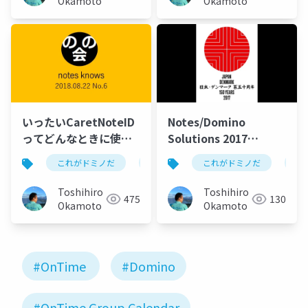
Okamoto
Okamoto
いったいCaretNoteID
Notes/Domino
ってどんなときに使う
Solutions 2017
のか？
OnTime Session
これがドミノだ
ontime
これがドミノだ
hcl
domino
on
Toshihiro
Toshihiro
475
130
Okamoto
Okamoto
#OnTime
#Domino
#OnTime Group Calendar