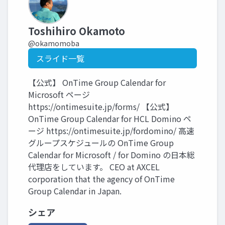
Toshihiro Okamoto
@okamomoba
スライド一覧
【公式】 OnTime Group Calendar for
Microsoft ページ
https://ontimesuite.jp/forms/ 【公式】
OnTime Group Calendar for HCL Domino ペ
ージ https://ontimesuite.jp/fordomino/ 高速
グループスケジュールの OnTime Group
Calendar for Microsoft / for Domino の日本総
代理店をしています。 CEO at AXCEL
corporation that the agency of OnTime
Group Calendar in Japan.
シェア