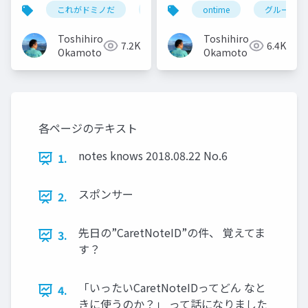
これがドミノだ
ontime
ontime
hcl
domino
グループカ
Toshihiro
Toshihiro
7.2K
6.4K
Okamoto
Okamoto
各ページのテキスト
notes knows 2018.08.22 No.6
1.
スポンサー
2.
先日の”CaretNoteID”の件、 覚えてま
3.
す？
「いったいCaretNoteIDってどん なと
4.
きに使うのか？」 って話になりました