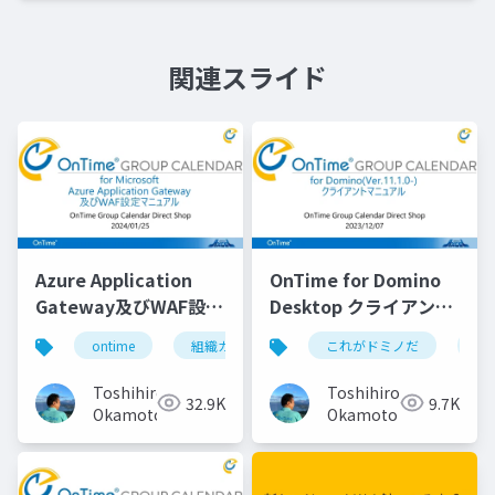
関連スライド
Azure Application
OnTime for Domino
Gateway及びWAF設定
Desktop クライアント
マニュアル
マニュアル
ontime
組織カレンダー
これがドミノだ
組織スケジュール
on
Toshihiro
Toshihiro
32.9K
9.7K
Okamoto
Okamoto