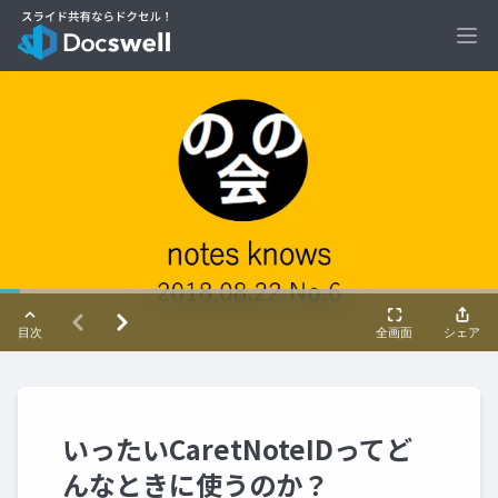
Ope
いったいCaretNoteIDってど
んなときに使うのか？