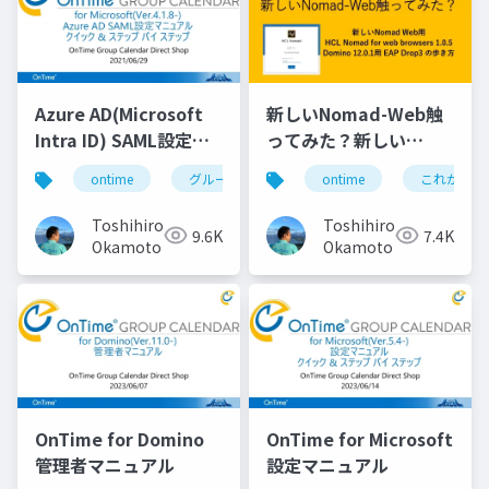
Azure AD(Microsoft
新しいNomad-Web触
Intra ID) SAML設定マ
ってみた？新しい
ニュアル
Nomad Web用 HCL
ontime
グループカレンダー
ontime
組織カレンダー
これがドミ
Nomad for web
browsers 1.0.5
Toshihiro
Toshihiro
9.6K
7.4K
Domino 12.0.1用 EAP
Okamoto
Okamoto
Drop3 の歩き方
OnTime for Domino
OnTime for Microsoft
管理者マニュアル
設定マニュアル